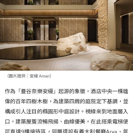
（圖片提供：安縵 Aman）
作為「曼谷奈樂安縵」起源的象徵，酒店中央一棵雄
偉的百年四樹木樹，為建築四周的庭院定下基調，並
構成引人注目的橢圓形中庭設計。視線來到地面層入
口，建築屋簷流暢飛揚、曲線優美，在此搭乘電梯便
可直達
9
樓接待區，同層還設有義大利餐廳
Arva
、氛