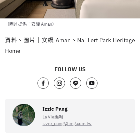
（圖片提供：安縵 Aman）
資料、圖片｜安縵 Aman、Nai Lert Park Heritage
Home
FOLLOW US
Izzie Pang
La Vie編輯
izzie_pang@hmg.com.tw