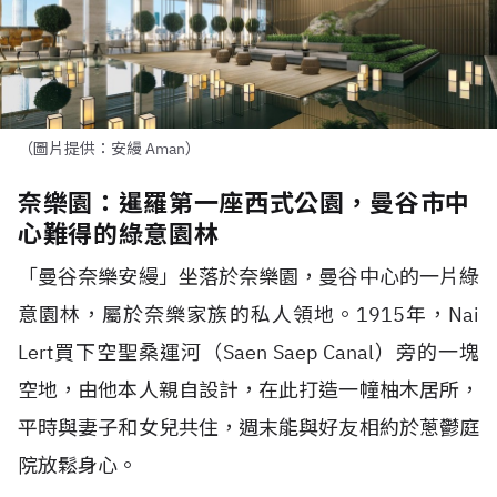
（圖片提供：安縵 Aman）
奈樂園：暹羅第一座西式公園，曼谷市中
心難得的綠意園林
「曼谷奈樂安縵」坐落於奈樂園，曼谷中心的一片綠
意園林，屬於奈樂家族的私人領地。1915年，Nai
Lert買下空聖桑運河（Saen Saep Canal）旁的一塊
空地，由他本人親自設計，在此打造一幢柚木居所，
平時與妻子和女兒共住，週末能與好友相約於蔥鬱庭
院放鬆身心。