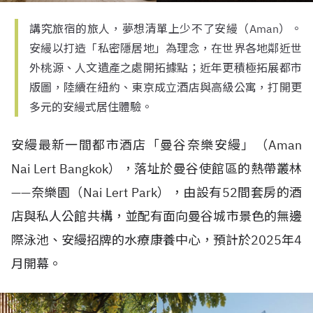
講究旅宿的旅人，夢想清單上少不了安縵（Aman）。
安縵以打造「私密隱居地」為理念，在世界各地鄰近世
外桃源、人文遺產之處開拓據點；近年更積極拓展都市
版圖，陸續在紐約、東京成立酒店與高級公寓，打開更
多元的安縵式居住體驗。
安縵最新一間都市酒店「曼谷奈樂安縵」（
Aman
Nai Lert Bangkok
），落址於曼谷使館區的熱帶叢林
——
奈樂園（
Nai Lert Park
），由設有
52
間套房的酒
店與私人公館共構，並配有面向曼谷城市景色的無邊
際泳池、安縵招牌的水療康養中心，預計於
2025
年
4
月開幕。