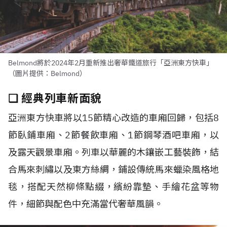
Belmond將於2024年2月重新推出奢華鐵道旅行「亞洲東方快車」
（圖片提供：Belmond）
❏ 經典列車新面貌
亞洲東方快車將以15節精心改造的車廂回歸，包括8
節臥鋪車廂、2節餐飲車廂、1節鋼琴酒吧車廂，以
及露天觀景車廂。列車以華麗的木鑲嵌工藝裝飾，結
合馬來刺繡以及東方絲綢，鋪設傳統馬來蠟染風格地
毯，搭配天然柳條點綴，繽紛靠墊、手繪花盆等物
件，細節與配色中充滿當代奢華風韻。