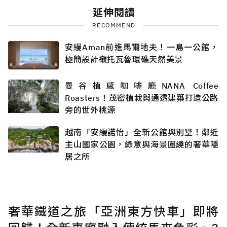
延伸閱讀
RECOMMEND
安縵Aman前進馬爾地夫！一島一公館，
極簡設計襯托瓦魯環礁天然美景
曼谷植感咖啡廳NANA Coffee
Roasters！茂密植栽與通透建築打造公路
旁的世外桃源
越南「安縵諾怡」全新公館與別墅！鄰近
主山國家公園，綠意與海景圍繞的奢華隱
居之所
奢華鐵道之旅「亞洲東方快車」即將