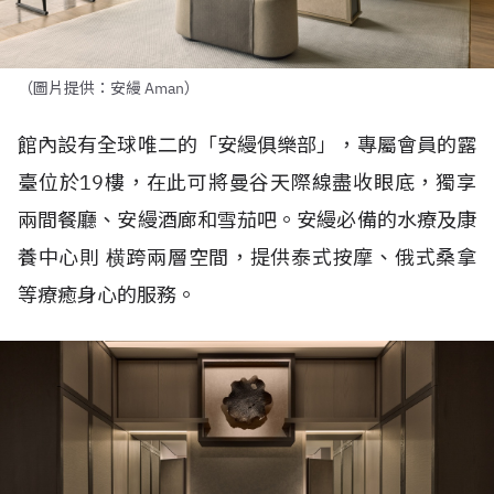
（圖片提供：安縵 Aman）
館內設有全球唯二的「安縵俱樂部」，專屬會員的露
臺位於
19
樓，在此可將曼谷天際線盡收眼底，獨享
兩間餐廳、安縵酒廊和雪茄吧。安縵必備的水療及康
養中心則
横跨兩層空間，提供泰式按摩、俄式桑拿
等療癒身心的服務。