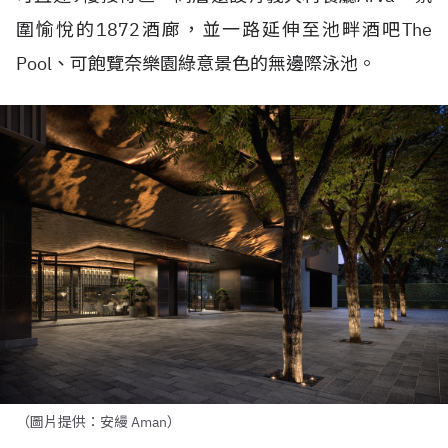
圍愉悅的
1872
酒廊，並一路延伸至池畔酒吧
The
Pool
、可飽覽奈樂園綠意景色的無邊際泳池。
（圖片提供：安縵 Aman）