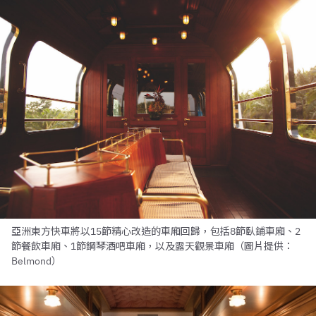
亞洲東方快車將以15節精心改造的車廂回歸，包括8節臥鋪車廂、2
節餐飲車廂、1節鋼琴酒吧車廂，以及露天觀景車廂（圖片提供：
Belmond）