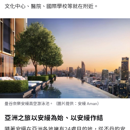
文化中心、醫院、國際學校等就在附近。
曼谷奈樂安縵高空游泳池。（圖片提供：安縵 Aman）
亞洲之旅以安縵為始、以安縵作結
隨著安縵在亞洲各地擁有
24
處目的地，從不丹的安