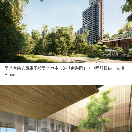
曼谷奈樂安縵坐落於曼谷市中心的「奈樂園」。（圖片提供：安縵
Aman）