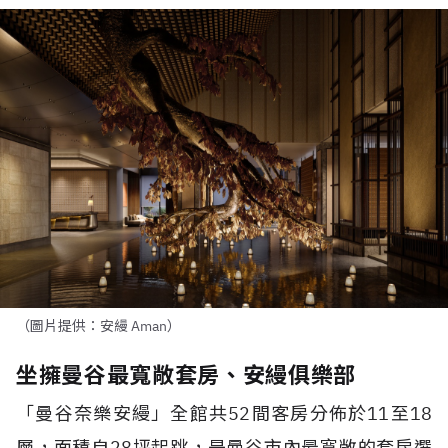
（圖片提供：安縵 Aman）
坐擁曼谷最寬敞套房、安縵俱樂部
「曼谷奈樂安縵」全館共
52
間客房分佈於
11
至
18
層，面積自
28
坪起跳，是曼谷市內最寬敞的套房選