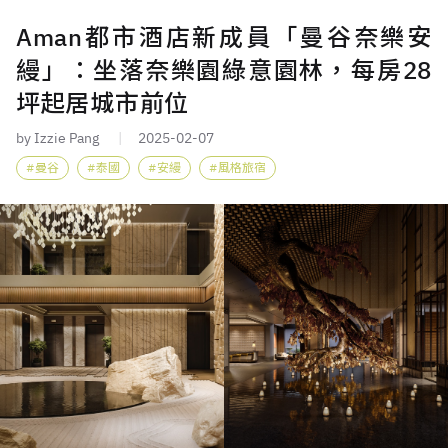
Aman都市酒店新成員「曼谷奈樂安
縵」：坐落奈樂園綠意園林，每房28
坪起居城市前位
by Izzie Pang
2025-02-07
曼谷
泰國
安縵
風格旅宿