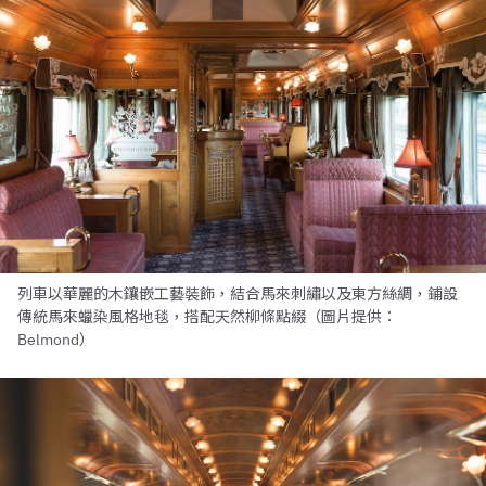
列車以華麗的木鑲嵌工藝裝飾，結合馬來刺繡以及東方絲綢，鋪設
傳統馬來蠟染風格地毯，搭配天然柳條點綴（圖片提供：
Belmond）