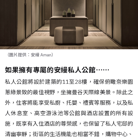
（圖片提供：安縵 Aman）
如果擁有專屬的安縵私人公館⋯⋯
私人公館將設於建築的11至28樓，確保俯瞰奈樂園
蔥綠景致的最佳視野，坐擁曼谷天際線美景。除此之
外，住客將能享受私廚、托嬰、禮賓等服務，以及私
人休息室、高空游泳池等公館與酒店設置的所有設
施，既享有入住酒店的尊榮感，也保留了私人宅邸的
清幽寧靜；街區的生活機能也相當不錯，購物中心、