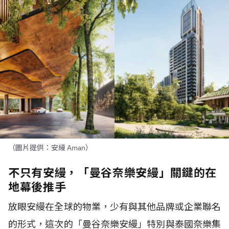
（圖片提供：安縵 Aman）
不只有安縵，「曼谷奈樂安縵」關鍵的在
地幕後推手
放眼安縵在全球的物業，少有與其他品牌或企業聯名
的形式，這次的「曼谷奈樂安縵」特別與泰國奈樂集