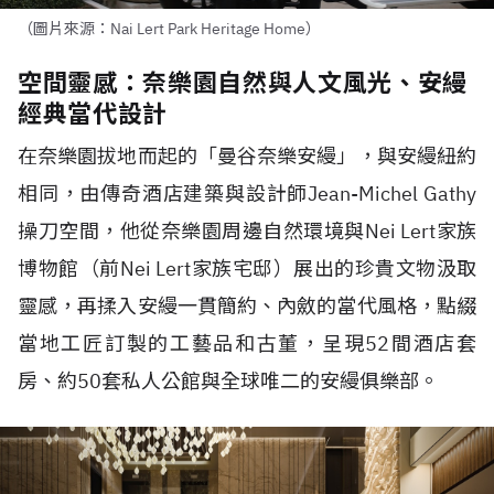
（圖片來源：Nai Lert Park Heritage Home）
空間靈感：奈樂園自然與人文風光、安縵
經典當代設計
在奈樂園拔地而起的「曼谷奈樂安縵」，與安縵紐約
相同，由傳奇酒店建築與設計師
Jean-Michel Gathy
操刀空間，他從奈樂園周邊自然環境與
Nei Lert
家族
博物館（前
Nei Lert
家族宅邸）展出的珍貴文物汲取
靈感，再揉入安縵一貫簡約、內斂的當代風格，點綴
當地工匠訂製的工藝品和古董，呈現
52
間酒店套
房、約
50
套私人公館與全球唯二的安縵俱樂部。