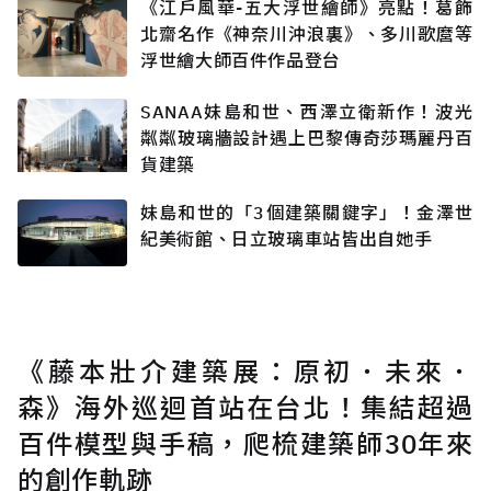
《江戶風華-五大浮世繪師》亮點！葛飾
北齋名作《神奈川沖浪裏》、多川歌麿等
浮世繪大師百件作品登台
SANAA妹島和世、西澤立衛新作！波光
粼粼玻璃牆設計遇上巴黎傳奇莎瑪麗丹百
貨建築
妹島和世的「3個建築關鍵字」！金澤世
紀美術館、日立玻璃車站皆出自她手
《藤本壯介建築展：原初．未來．
森》海外巡迴首站在台北！集結超過
百件模型與手稿，爬梳建築師30年來
的創作軌跡