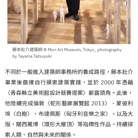
藤本壯介建築師 © Mori Art Museum, Tokyo_ photography
by Tayama Tatsuyuki
不同於一般進入建築師事務所的養成路徑，藤本壯介
畢業後選擇自行摸索建築實踐，並於 2000 年憑藉
〈青森縣立美術館設計競賽提案〉嶄露頭角。此後，
他陸續完成倫敦〈蛇形藝廊展覽館 2013〉、蒙彼利
埃〈白樹〉、布達佩斯〈匈牙利音樂之家〉，以及大
阪・關西萬博〈環形大屋頂〉等指標性作品，持續探
索人類、自然與未來的關係。