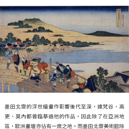
墨田北齋的浮世繪畫作影響後代至深，連梵谷、高
更、莫內都曾臨摹過他的作品，因此除了在亞洲地
區，歐洲畫壇亦佔有一席之地。而墨田北齋美術館除