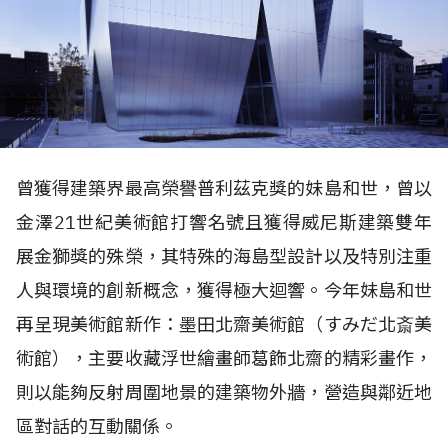
曾獲得建築界最高榮譽普利茲克獎的妹島和世，曾以
金澤21世紀美術館打響名號且獲得威尼斯建築雙年
展金獅獎的殊榮，其特殊的海島型設計以及特別注重
人與環境的創新概念，獲得極大迴響。今年妹島和世
再呈現美術館新作：墨田北齋美術館（すみだ北斎美
術館），主要收藏浮世繪畫師葛飾北齋的精彩畫作，
則以能夠反射周圍地景的建築物外牆，營造與鄰近地
區對話的互動關係。