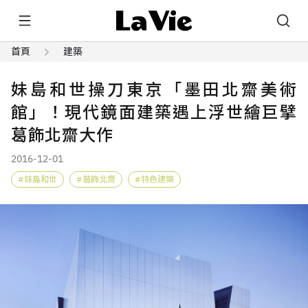
首頁
建築
妹島和世操刀東京「墨田北齋美術
館」！現代鏡面建築遇上浮世繪巨擘
葛飾北齋大作
2016-12-01
妹島和世
葛飾北齋
特色建築