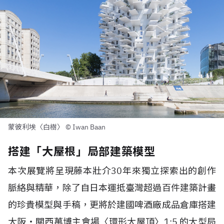
蒙彼利埃〈白樹〉 © Iwan Baan
搭建「大屋根」局部建築模型
本次展覽將呈現藤本壯介30年來獨立探索出的創作
脈絡與精華，除了自日本運抵臺灣超過百件建築計畫
的珍貴模型與手稿，更將於建國啤酒廠成品倉庫搭建
大阪・關西萬博主會場〈環形大屋頂〉1:5 的大型局