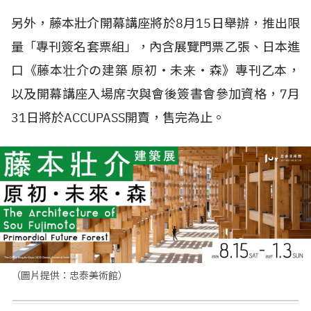
另外，藤本壯介開幕講座將於8月15日舉辦，推出限
量「專刊簽名套票組」，內含展覽門票乙張、日本進
口《藤本壮介の建築 原初・未来・森》專刊乙本，
以及開幕講座入場席次與會後簽書會參加資格，7月
31日將於ACCUPASS開賣，售完為止。
（圖片提供：忠泰美術館）