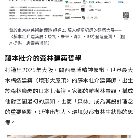
曾於東京森美術館締造 超過23 萬人朝聖紀錄的建築大展——
《藤本壯介建築展：原初．未來．森》，即將登陸臺灣！（圖
片提供：忠泰美術館）
藤本壯介的森林建築哲學
打造出2025年大阪・關西萬博精神象徵、世界最大
木構造建築〈環形大屋頂〉的藤本壯介建築師，出生
於森林廣袤的日本北海道。家鄉的雜樹林景觀，構成
他對空間最初的感知，也使「森林」成為其設計理念
的重要原點，延伸出對人、環境與都市共生狀態的思
考。