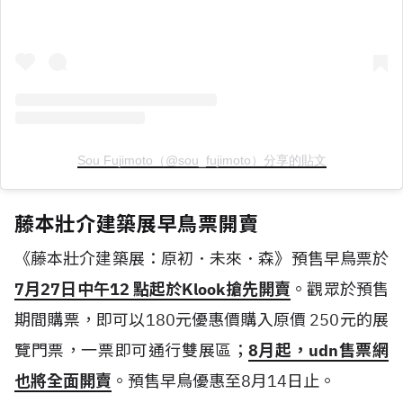
Sou Fujimoto（@sou_fujimoto）分享的貼文
藤本壯介建築展早鳥票開賣
《藤本壯介建築展：原初．未來．森》預售早鳥票於
7月27日中午12 點起於Klook搶先開賣
。觀眾於預售
期間購票，即可以180元優惠價購入原價 250元的展
覽門票，一票即可通行雙展區；
8月起，udn售票網
也將全面開賣
。預售早鳥優惠至8月14日止。