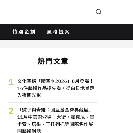
版
特別企劃
風格提案
熱門文章
1
文化空總「晴空季2026」8月登場！
16件藝術作品搶先看，從白日地景走
入夜間光影
2
「蠍子與青蛙：國巨基金會典藏展」
11月中美館登場！大衛・霍克尼、畢
卡索、培根、丁托列托等國際名作展
開藝術對話