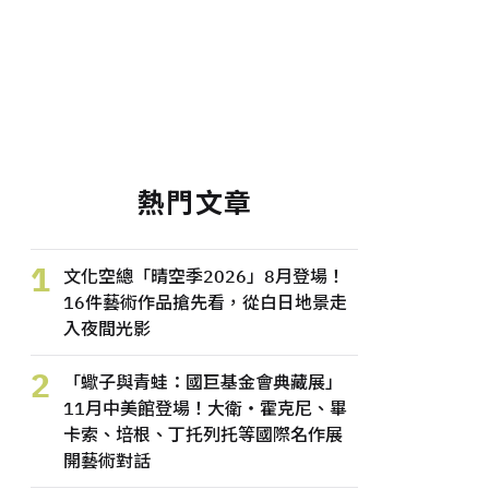
熱門文章
1
文化空總「晴空季2026」8月登場！
16件藝術作品搶先看，從白日地景走
入夜間光影
2
「蠍子與青蛙：國巨基金會典藏展」
11月中美館登場！大衛・霍克尼、畢
卡索、培根、丁托列托等國際名作展
開藝術對話