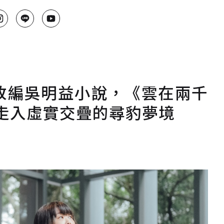
改編吳明益小說，《雲在兩千
走入虛實交疊的尋豹夢境