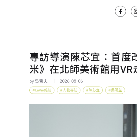
專訪導演陳芯宜：首度
米》在北師美術館用VR
by 吳哲夫
2026-08-06
LaVie雜誌
人物專訪
陳芯宜
吳明益