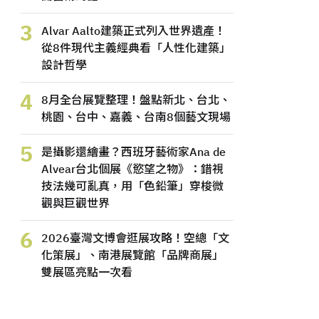
3
Alvar Aalto建築正式列入世界遺產！
從8件現代主義經典看「人性化建築」
設計哲學
4
8月全台展覽整理！盤點新北、台北、
桃園、台中、嘉義、台南8個藝文現場
5
是攝影還繪畫？西班牙藝術家Ana de
Alvear台北個展《慾望之物》：錯視
技法幾可亂真，用「色鉛筆」穿梭微
觀與巨觀世界
6
2026臺灣文博會逛展攻略！空總「文
化策展」、南港展覽館「品牌商展」
雙展區亮點一次看