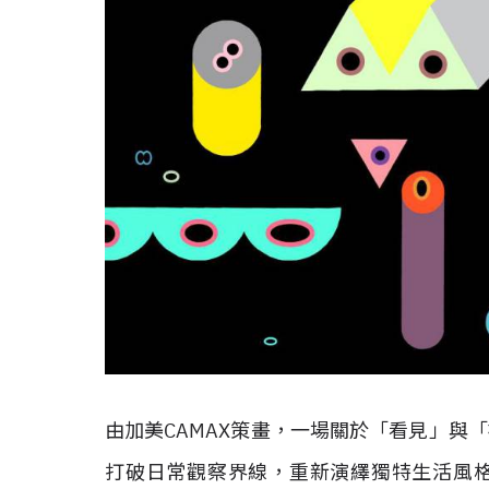
由加美CAMAX策畫，一場關於「看見」與「
打破日常觀察界線，重新演繹獨特生活風