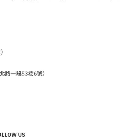
日）
中山北路一段53巷6號）
OLLOW US