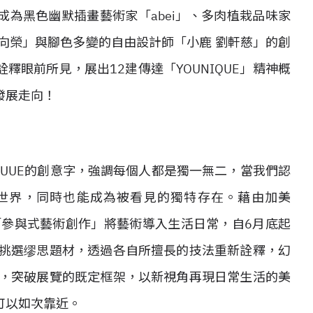
為黑色幽默插畫藝術家「abei」、多肉植栽品味家
向榮」與腳色多變的自由設計師「小鹿 劉軒慈」的創
眼前所見，展出12建傳達「YOUNIQUE」精神概
發展走向！
UNIQUUE的創意字，強調每個人都是獨一無二，當我們認
世界，同時也能成為被看見的獨特存在。藉由加美
「參與式藝術創作」將藝術導入生活日常，自6月底起
自挑選缪思題材，透過各自所擅長的技法重新詮釋，幻
作品，突破展覽的既定框架，以新視角再現日常生活的美
可以如次靠近。