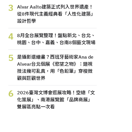
3
Alvar Aalto建築正式列入世界遺產！
從8件現代主義經典看「人性化建築」
設計哲學
4
8月全台展覽整理！盤點新北、台北、
桃園、台中、嘉義、台南8個藝文現場
5
是攝影還繪畫？西班牙藝術家Ana de
Alvear台北個展《慾望之物》：錯視
技法幾可亂真，用「色鉛筆」穿梭微
觀與巨觀世界
6
2026臺灣文博會逛展攻略！空總「文
化策展」、南港展覽館「品牌商展」
雙展區亮點一次看