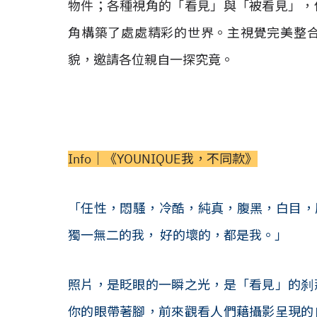
物件；各種視角的「看見」與「被看見」，
角構築了處處精彩的世界。主視覺完美整
貌，邀請各位親自一探究竟。
Info│《YOUNIQUE我，不同款》
「任性，悶騷，冷酷，純真，腹黑，白目，厭
獨一無二的我， 好的壞的，都是我。」
照片，是眨眼的一瞬之光，是「看見」的刹
你的眼帶著腳，前來觀看人們藉攝影呈現的