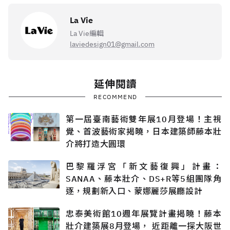
La Vie
La Vie編輯
laviedesign01@gmail.com
延伸閱讀
RECOMMEND
第一屆臺南藝術雙年展10月登場！主視
覺、首波藝術家揭曉，日本建築師藤本壯
介將打造大圓環
巴黎羅浮宮「新文藝復興」計畫：
SANAA、藤本壯介、DS+R等5組團隊角
逐，規劃新入口、蒙娜麗莎展廳設計
忠泰美術館10週年展覽計畫揭曉！藤本
壯介建築展8月登場， 近距離一探大阪世