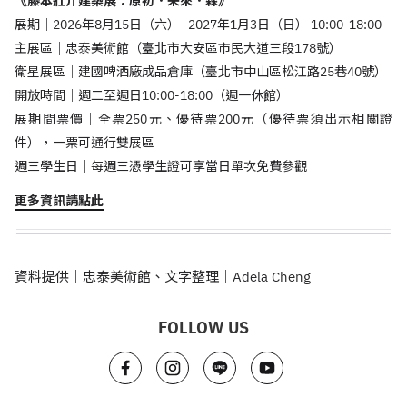
《藤本壯介建築展：原初．未來．森》
展期｜2026年8月15日（六） -2027年1月3日（日） 10:00-18:00
主展區｜忠泰美術館（臺北市大安區市民大道三段178號）
衛星展區｜建國啤酒廠成品倉庫（臺北市中山區松江路25巷40號）
開放時間｜週二至週日10:00-18:00（週一休館）
展期間票價｜全票250元、優待票200元（優待票須出示相關證
件），一票可通行雙展區
週三學生日｜每週三憑學生證可享當日單次免費參觀
更多資訊請點此
資料提供｜忠泰美術館、文字整理｜Adela Cheng
FOLLOW US