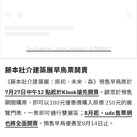
Sou Fujimoto（@sou_fujimoto）分享的貼文
藤本壯介建築展早鳥票開賣
《藤本壯介建築展：原初．未來．森》預售早鳥票於
7月27日中午12 點起於Klook搶先開賣
。觀眾於預售
期間購票，即可以180元優惠價購入原價 250元的展
覽門票，一票即可通行雙展區；
8月起，udn售票網
也將全面開賣
。預售早鳥優惠至8月14日止。