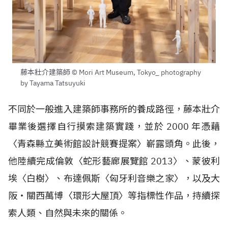
藤本壯介建築師 © Mori Art Museum, Tokyo_ photography
by Tayama Tatsuyuki
不同於一般進入建築師事務所的養成路徑，藤本壯介
畢業後選擇自行摸索建築實踐，並於 2000 年憑藉
〈青森縣立美術館設計競賽提案〉嶄露頭角。此後，
他陸續完成倫敦〈蛇形藝廊展覽館 2013〉、蒙彼利
埃〈白樹〉、布達佩斯〈匈牙利音樂之家〉，以及大
阪・關西萬博〈環形大屋頂〉等指標性作品，持續探
索人類、自然與未來的關係。