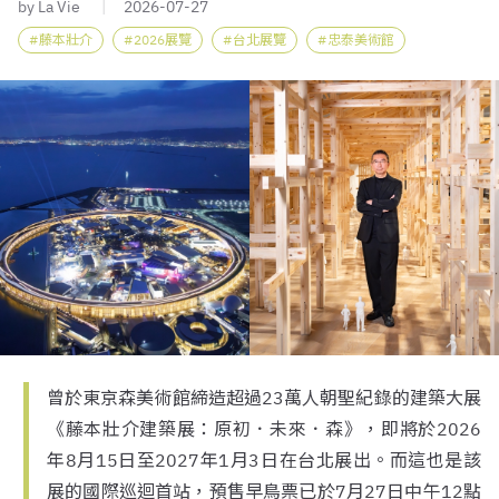
by La Vie
2026-07-27
藤本壯介
2026展覽
台北展覽
忠泰美術館
曾於東京森美術館締造超過23萬人朝聖紀錄的建築大展
《藤本壯介建築展：原初．未來．森》，即將於2026
年8月15日至2027年1月3日在台北展出。而這也是該
展的國際巡迴首站，預售早鳥票已於7月27日中午12點