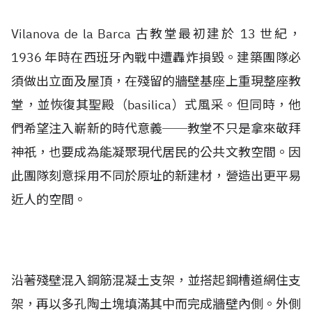
Vilanova de la Barca 古教堂最初建於 13 世紀，
1936 年時在西班牙內戰中遭轟炸損毀。建築團隊必
須做出立面及屋頂，在殘留的牆壁基座上重現整座教
堂，並恢復其聖殿（basilica）式風采。但同時，他
們希望注入嶄新的時代意義──教堂不只是拿來敬拜
神祇，也要成為能凝聚現代居民的公共文教空間。因
此團隊刻意採用不同於原址的新建材，營造出更平易
近人的空間。
沿著殘壁混入鋼筋混凝土支架，並搭起鋼槽道網住支
架，再以多孔陶土塊填滿其中而完成牆壁內側。外側