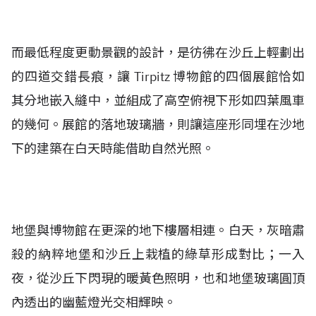
而最低程度更動景觀的設計，是彷彿在沙丘上輕劃出
的四道交錯長痕，讓 Tirpitz 博物館的四個展館恰如
其分地嵌入縫中，並組成了高空俯視下形如四葉風車
的幾何。展館的落地玻璃牆，則讓這座形同埋在沙地
下的建築在白天時能借助自然光照。
地堡與博物館在更深的地下樓層相連。白天，灰暗肅
殺的納粹地堡和沙丘上栽植的綠草形成對比；一入
夜，從沙丘下閃現的暖黃色照明，也和地堡玻璃圓頂
內透出的幽藍燈光交相輝映。