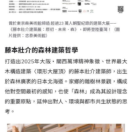
曾於東京森美術館締造 超過23 萬人朝聖紀錄的建築大展——
《藤本壯介建築展：原初．未來．森》，即將登陸臺灣！（圖
片提供：忠泰美術館）
藤本壯介的森林建築哲學
打造出2025年大阪・關西萬博精神象徵、世界最大
木構造建築〈環形大屋頂〉的藤本壯介建築師，出生
於森林廣袤的日本北海道。家鄉的雜樹林景觀，構成
他對空間最初的感知，也使「森林」成為其設計理念
的重要原點，延伸出對人、環境與都市共生狀態的思
考。