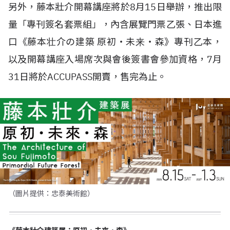
另外，藤本壯介開幕講座將於8月15日舉辦，推出限
量「專刊簽名套票組」，內含展覽門票乙張、日本進
口《藤本壮介の建築 原初・未来・森》專刊乙本，
以及開幕講座入場席次與會後簽書會參加資格，7月
31日將於ACCUPASS開賣，售完為止。
（圖片提供：忠泰美術館）