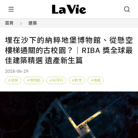
首頁
建築
埋在沙下的納粹地堡博物館、從懸空
樓梯通關的古校園？｜RIBA 獎全球最
佳建築精選 遺產新生篇
2018-06-29
建築
博物館
匈牙利
教堂
遺產