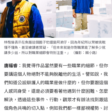
林楷倫表示在魚販這個圈子他還是阿弟仔，因為年紀所以常被挑戰
懂不懂魚、甚至被讀者質疑，「但本來就是你對職業能了解多少就
講多少話，所以對職業細節會特別注重。」 （攝影：賴小路）
唐福睿
：我覺得作品當然要有一些職業的細節，但你
要講這個人物絕對不能夠脫離他的生活。譬如說，我
們知道公設辯護人的職業是做什麼的，但你要跟這個
人感同身受，還是必須要看著他遇到什麼困難、怎麼
解決，透過這些事件、行動，觀眾才有辦法找到跟這
個角色共鳴的切入點，例如我們都一樣鄙視權勢、討