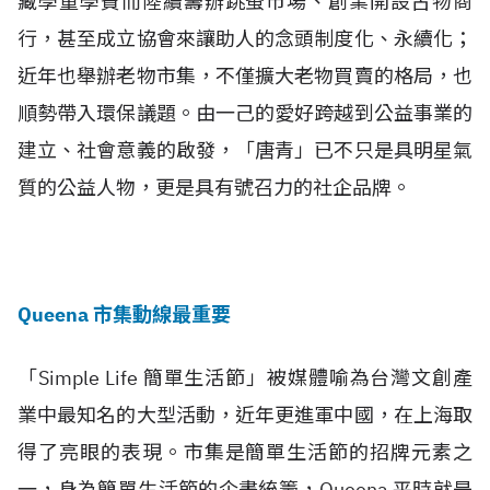
藏學童學費而陸續籌辦跳蚤市場、創業開設古物商
行，甚至成立協會來讓助人的念頭制度化、永續化；
近年也舉辦老物市集，不僅擴大老物買賣的格局，也
順勢帶入環保議題。由一己的愛好跨越到公益事業的
建立、社會意義的啟發，「唐青」已不只是具明星氣
質的公益人物，更是具有號召力的社企品牌。
Queena 市集動線最重要
「Simple Life 簡單生活節」被媒體喻為台灣文創產
業中最知名的大型活動，近年更進軍中國，在上海取
得了亮眼的表現。市集是簡單生活節的招牌元素之
一，身為簡單生活節的企畫統籌，Queena 平時就是