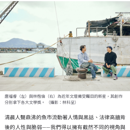
唐福睿（左）與林楷倫（右）為近年文壇備受矚目的新星，其創作
分別拿下各大文學獎。 （攝影：林科呈）
清晨人聲鼎沸的魚市流動著人情與黑話、法律高牆背
後的人性與脆弱——我們得以擁有截然不同的視角與