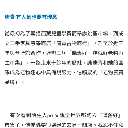
唐青 有人氣也要有理念
從最初為了籌措西藏兒童學費而舉辦跳蚤市場，到成
立二手家具慈善商店「唐青古物商行」，乃至於近三
年與台博館合作，連辦三屆「購舊好．夠就好老物再
生市集」，一路走來十餘年的歷練，讓唐青和她的團
隊成為老物迷心中具備說服力、信賴感的「老物買賣
品牌」。
「有次看到陌生人po 文說全世界都跑去『購舊好』
市集了，他偏偏要很邊緣的去另一間店。我忍不住和