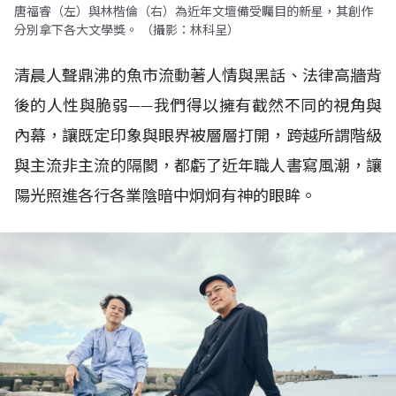
唐福睿（左）與林楷倫（右）為近年文壇備受矚目的新星，其創作
分別拿下各大文學獎。 （攝影：林科呈）
清晨人聲鼎沸的魚市流動著人情與黑話、法律高牆背
後的人性與脆弱——我們得以擁有截然不同的視角與
內幕，讓既定印象與眼界被層層打開，跨越所謂階級
與主流非主流的隔閡，都虧了近年職人書寫風潮，讓
陽光照進各行各業陰暗中炯炯有神的眼眸。