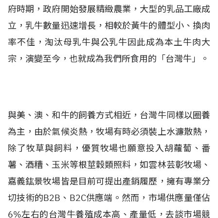
府時期，政府開始發展精緻農業，大型的乳品工廠成
立，乳牛數量迅速增長，相較於黃牛的體型小、換肉
率不佳，淘汰母乳牛與公乳牛因此成為本土牛肉大
宗，演變至今，也就成為我們所食用的「台灣牛」。
與美、澳、和牛的飼養方式相近，台灣牛同樣以圈養
為主，由於氣候炎熱，牧場有時必須裝上水濂散熱，
除了牧草與飼料，優質牧場也願意投入胡蘿蔔、番
薯、酒糟、玉米等根莖穀類照料，如雲林芸彰牧場、
嘉義鈜景牧場皆是目前可提出產銷履歷，擁有專業分
切技術的B2B、B2C供應端。然而，市場供應量僅佔
6%左右的台灣牛養殖成本高、產量低，去談市場競