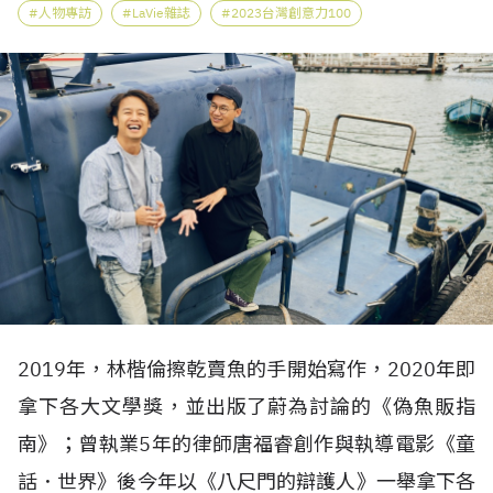
人物專訪
LaVie雜誌
2023台灣創意力100
2019年，林楷倫擦乾賣魚的手開始寫作，2020年即
拿下各大文學獎，並出版了蔚為討論的《偽魚販指
南》；曾執業5年的律師唐福睿創作與執導電影《童
話．世界》後今年以《八尺門的辯護人》一舉拿下各