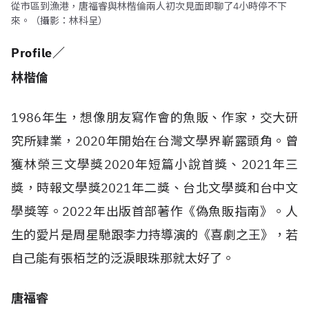
從市區到漁港，唐福睿與林楷倫兩人初次見面即聊了4小時停不下
來。（攝影：林科呈）
Profile／
林楷倫
1986年生，想像朋友寫作會的魚販、作家，交大研
究所肄業，2020年開始在台灣文學界嶄露頭角。曾
獲林榮三文學獎2020年短篇小說首獎、2021年三
獎，時報文學獎2021年二獎、台北文學獎和台中文
學獎等。2022年出版首部著作《偽魚販指南》。人
生的愛片是周星馳跟李力持導演的《喜劇之王》，若
自己能有張栢芝的泛淚眼珠那就太好了。
唐福睿