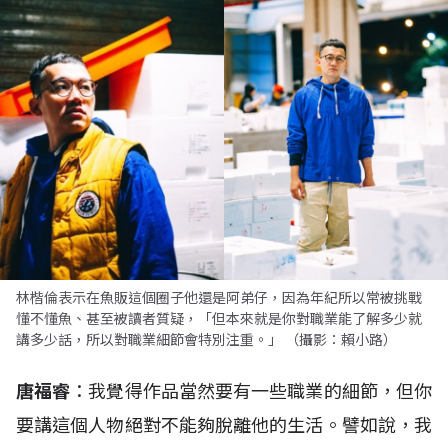
林楷倫表示在魚販這個圈子他還是阿弟仔，因為年紀所以常被挑戰
懂不懂魚、甚至被讀者質疑，「但本來就是你對職業能了解多少就
講多少話，所以對職業細節會特別注重。」 （攝影：賴小路）
唐福睿
：我覺得作品當然要有一些職業的細節，但你
要講這個人物絕對不能夠脫離他的生活。譬如說，我