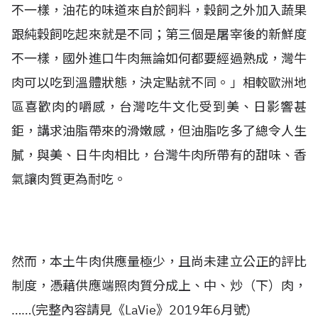
不一樣，油花的味道來自於飼料，穀飼之外加入蔬果
跟純穀飼吃起來就是不同；第三個是屠宰後的新鮮度
不一樣，國外進口牛肉無論如何都要經過熟成，灣牛
肉可以吃到溫體狀態，決定點就不同。」相較歐洲地
區喜歡肉的嚼感，台灣吃牛文化受到美、日影響甚
鉅，講求油脂帶來的滑嫩感，但油脂吃多了總令人生
膩，與美、日牛肉相比，台灣牛肉所帶有的甜味、香
氣讓肉質更為耐吃。
然而，本土牛肉供應量極少，且尚未建立公正的評比
制度，憑藉供應端照肉質分成上、中、炒（下）肉，
……(完整內容請見《
LaVie
》2019年6月號)