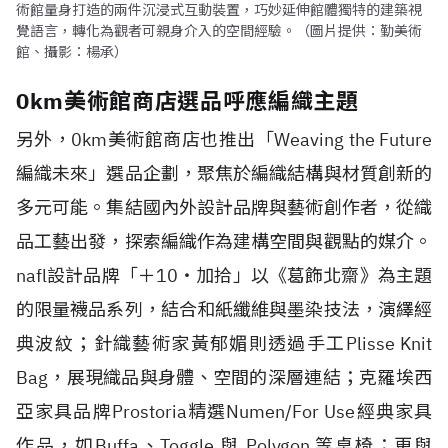
術館量身打造的兩件沉浸式互動裝置，巧妙延伸館體獨特的建築視
覺語言，轉化為觀者可親身介入的空間經驗。（圖片提供：勤美術
館、攝影：楊承）
0km美術館商店選品呼應編織主題
另外，0km美術館商店也推出「Weaving the Future
編織未來」選品企劃，聚焦於編織結構與材質創新的
多元可能。集結國內外設計品牌與藝術創作者，從織
品工藝出發，探索編織作為建構空間與觀點的媒介。
nafl設計品牌「＋10・加拾」以《葛飾北齋》為主題
的限量襪品系列，結合和紙纖維與墨染技法，演繹經
典波紋；針織藝術家黃郁媚則透過手工Plisse Knit
Bag，展現織品與身體、空間的深層連結；克羅埃西
亞家具品牌Prostoria精選Numen/For Use經典家具
作品，如Buffa、Toggle 與 Polygon 等桌椅；更與