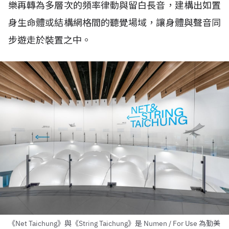
樂再轉為多層次的頻率律動與留白長音，建構出如置
身生命體或結構網格間的聽覺場域，讓身體與聲音同
步遊走於裝置之中。
《Net Taichung》與《String Taichung》是 Numen / For Use 為勤美