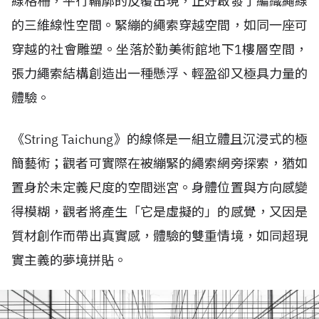
線格柵，平行輪廓的反覆出現，正好啟發了編織繩線
的三維線性空間。緊繃的繩索穿越空間，如同一座可
穿越的社會雕塑。坐落於勤美術館地下1樓層空間，
張力繩索結構創造出一種懸浮、輕盈卻又極具力量的
體驗。
《String Taichung》的線條是一組立體且沉浸式的極
簡藝術；觀者可實際在被繃緊的繩索網旁探索，猶如
置身於未定義尺度的空間迷宮。身體位置與方向感變
得模糊，觀者將產生「它是虛擬的」的感覺，又因是
質材創作而帶出真實感，體驗的雙重情境，如同超現
實主義的夢境拼貼。