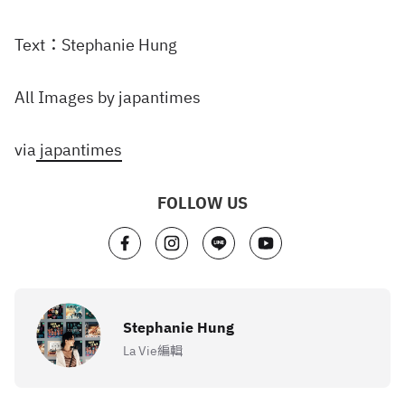
Text：Stephanie Hung
All Images by japantimes
via
japantimes
FOLLOW US
Stephanie Hung
La Vie編輯