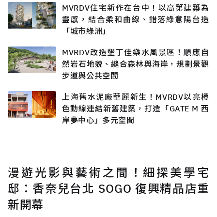
MVRDV住宅新作在台中！以高第建築為
靈感，結合柔和曲線、錯落綠意陽台造
「城市綠洲」
MVRDV改造墾丁佳樂水風景區！順應自
然岩石地貌、縫合森林與海岸，規劃景觀
步道與公共空間
上海舊水泥廠華麗新生！MVRDV以亮橙
色動線連結新舊建築，打造「GATE M 西
岸夢中心」多元空間
漫遊光影與藝術之間！細探美學宅
邸：香奈兒台北 SOGO 復興精品店重
新開幕