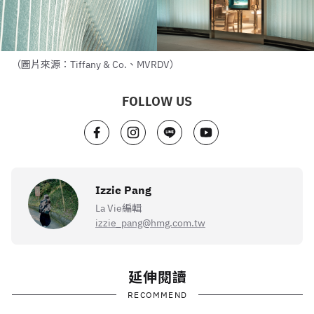
（圖片來源：Tiffany & Co.、MVRDV）
FOLLOW US
Izzie Pang
La Vie編輯
izzie_pang@hmg.com.tw
延伸閱讀
RECOMMEND