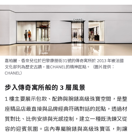
嘉柏麗．香奈兒位於巴黎康朋街31號的傳奇寓所於 2013 年被法國
文化部列為歷史古蹟，是CHANEL的精神起點。（圖片提供：
CHANEL）
步入傳奇寓所般的 3 層風景
1 樓主要展示包款、配飾與腕錶高級珠寶空間，是整
座精品店最直接與品牌經典符碼對話的起點，透過材
質對比、比例安排與光感控制，建立一種既洗鍊又從
容的迎賓氛圍。店內專屬腕錶與高級珠寶區，則讓