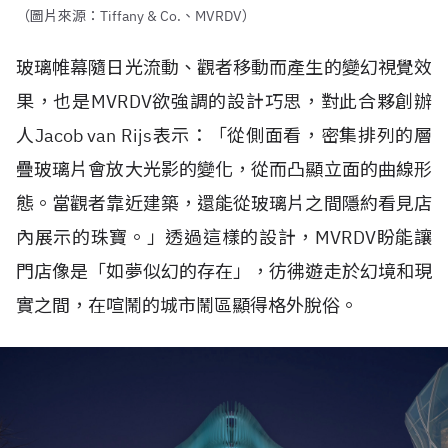
（圖片來源：Tiffany & Co.、MVRDV）
玻璃帷幕隨日光流動、觀者移動而產生的變幻視覺效
果，也是
MVRDV
欲強調的設計巧思，對此合夥創辦
人
Jacob van Rijs
表示：「從側面看，密集排列的層
疊玻璃片會放大光影的變化，從而凸顯立面的曲線形
態。當觀者靠近建築，還能從玻璃片之間隱約看見店
內展示的珠寶。」透過這樣的設計，
MVRDV
盼能讓
門店像是「如夢似幻的存在」，彷彿遊走於幻境和現
實之間，在喧鬧的城市鬧區顯得格外脫俗。