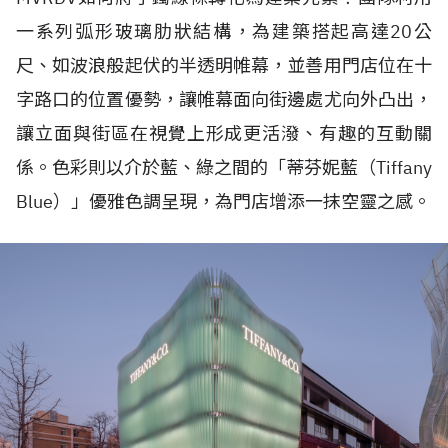
一系列弧形玻璃肋狀結構，為建築搭起高達
20
公
尺、如波浪般起伏的半透明帷幕，並善用門店位在十
字路口的位置優勢，讓帷幕面向街邊處尤向外凸出，
讓立面與街區在視覺上形成更活潑、有趣的互動關
係。色彩則以介於藍、綠之間的「蒂芬妮藍（
Tiffany
Blue
）」優雅色調呈現，為門店增添一抹空靈之感。