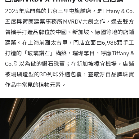
2025
年底開幕的北京三里屯旗艦店，是
Tiffany & Co.
五度與荷蘭建築事務所
MVRDV
共創之作，過去雙方
曾攜手打造品牌位於中國、新加坡、德國等地的店鋪
建築。在上海前灘太古里，門店立面由
6,988
顆手工
打造的「玻璃鑽石」構築，璀璨奪目，呼應
Tiffany &
Co.
引以為傲的鑽石珠寶；在新加坡樟宜機場，店鋪
被珊瑚造型的
3D
列印外牆包覆，靈感源自品牌珠寶
作品中常見的植物元素。