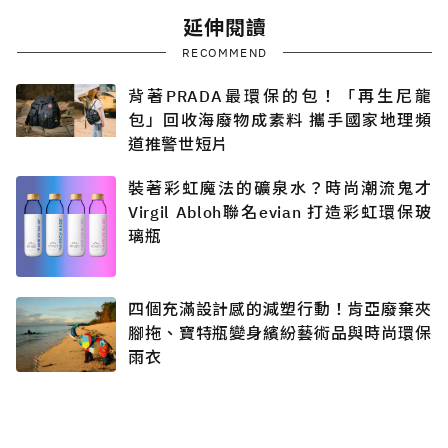
延伸閱讀
RECOMMEND
背著PRADA最環保的包！「再生尼龍
包」回收海廢物成素料 攜手國家地理頻
道推警世短片
裝著彩虹魔法的礦泉水？時尚潮流鬼才
Virgil Abloh聯名evian 打造彩虹環保玻
璃瓶
四個充滿設計感的減塑行動！肯亞廢棄夾
腳拖、寶特瓶變身繽紛藝術品與時尚環保
雨衣