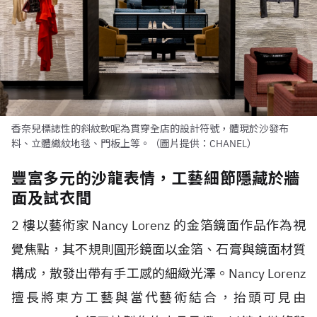
香奈兒標誌性的斜紋軟呢為貫穿全店的設計符號，體現於沙發布
料、立體織紋地毯、門板上等。（圖片提供：CHANEL）
豐富多元的沙龍表情，工藝細節隱藏於牆
面及試衣間
2 樓以藝術家 Nancy Lorenz 的金箔鏡面作品作為視
覺焦點，其不規則圓形鏡面以金箔、石膏與鏡面材質
構成，散發出帶有手工感的細緻光澤。Nancy Lorenz
擅長將東方工藝與當代藝術結合，抬頭可見由