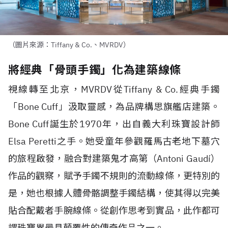
（圖片來源：Tiffany & Co.、MVRDV）
將經典「骨頭手鐲」化為建築線條
視線轉至北京，
MVRDV
從
Tiffany & Co.
經典手鐲
「
Bone Cuff
」汲取靈感，為品牌構思旗艦店建築。
Bone Cuff
誕生於
1970
年，出自義大利珠寶設計師
Elsa Peretti
之手。她受童年參觀羅馬古老地下墓穴
的旅程啟發，融合對建築鬼才高第（
Antoni Gaudí
）
作品的觀察，賦予手鐲不規則的流動線條，更特別的
是，她也根據人體骨骼調整手鐲結構，使其得以完美
貼合配戴者手腕線條。從創作思考到實品，此作都可
謂珠寶界最具顛覆性的傳奇作品之一。