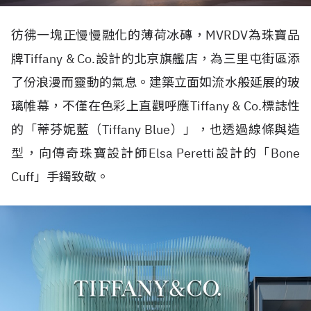
彷彿一塊正慢慢融化的薄荷冰磚，
MVRDV
為珠寶品
牌
Tiffany & Co.
設計的北京旗艦店，為三里屯街區添
了份浪漫而靈動的氣息。建築立面如流水般延展的玻
璃帷幕，不僅在色彩上直觀呼應
Tiffany & Co.
標誌性
的「蒂芬妮藍（
Tiffany Blue
）」，也透過線條與造
型，向傳奇珠寶設計師
Elsa Peretti
設計的「
Bone
Cuff
」手鐲致敬。