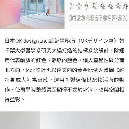
日本OK design Inc.設計事務所（OKデザイン室）替
千葉大學醫學系研究大樓打造的指標系統設計，除運
用代表動脈的紅色、靜脈的藍色，讓人直覺性區分南
北方向，icon設計也以達文西的黃金比例人體圖《維
特魯威人》為靈感，運用圓弧線條搭配較活潑的動
作，使醫學院整體氛圍顯得不過於冰冷，也與空間相
得益彰。