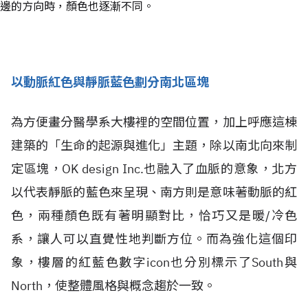
邊的方向時，顏色也逐漸不同。
以
動脈紅色
與
靜脈藍色
劃分南北區塊
為方便畫分醫學系大樓裡的空間位置，加上呼應這棟
建築的「生命的起源與進化」主題，除以南北向來制
定區塊，OK design Inc.也融入了血脈的意象，北方
以代表靜脈的藍色來呈現、南方則是意味著動脈的紅
色，兩種顏色既有著明顯對比，恰巧又是暖/冷色
系，讓人可以直覺性地判斷方位。而為強化這個印
象，樓層的紅藍色數字icon也分別標示了South與
North，使整體風格與概念趨於一致。