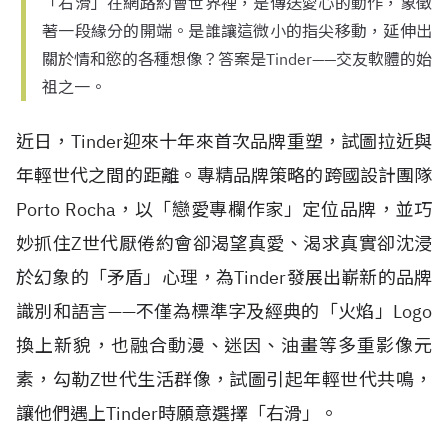
「右滑」在網路約會世界裡，是傳送愛心的動作，象徵
著一段緣分的開端。是誰讓這微小的指尖移動，延伸出
關於情和慾的各種想像？答案是Tinder——交友軟體的始
祖之一。
近日，Tinder迎來十年來首次品牌重塑，試圖拉近與
年輕世代之間的距離。專精品牌策略的跨國設計團隊
Porto Rocha，以「戀愛專欄作家」定位品牌，並巧
妙抓住Z世代厭倦約會卻渴望真愛、渴求真實卻沈浸
於幻象的「矛盾」心理，為Tinder發展出嶄新的品牌
識別和語言——不僅為標準字及經典的「火焰」Logo
換上新貌，也融合動漫、迷因、油畫等多重影像元
素，勾勒Z世代生活群像，試圖引起年輕世代共鳴，
讓他們遇上Tinder時願意選擇「右滑」。