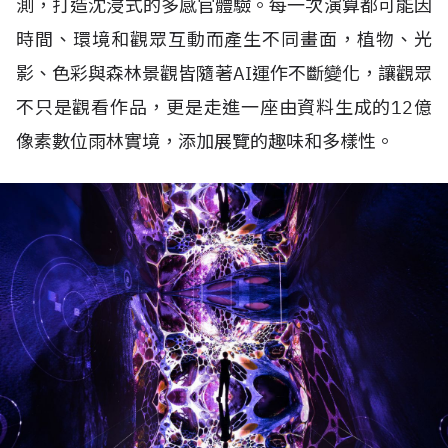
測，打造沈浸式的多感官體驗。每一次演算都可能因
時間、環境和觀眾互動而產生不同畫面，植物、光
影、色彩與森林景觀皆隨著
AI
運作不斷變化，讓觀眾
不只是觀看作品，更是走進一座由資料生成的
12
億
像素數位雨林實境，添加展覽的趣味和多樣性。