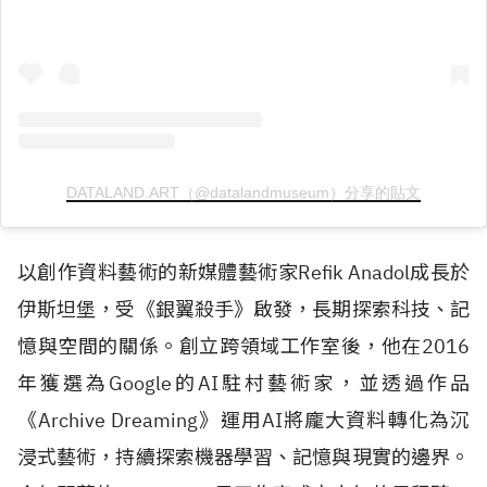
DATALAND.ART（@datalandmuseum）分享的貼文
以創作資料藝術的新媒體藝術家
Refik Anadol
成長於
伊斯坦堡，受《銀翼殺手》啟發，長期探索科技、記
憶與空間的關係。創立跨領域工作室後，他在
2016
年獲選為
Google
的
AI
駐村藝術家，並透過作品
《
Archive Dreaming
》運用
AI
將龐大資料轉化為沉
浸式藝術，持續探索機器學習、記憶與現實的邊界。