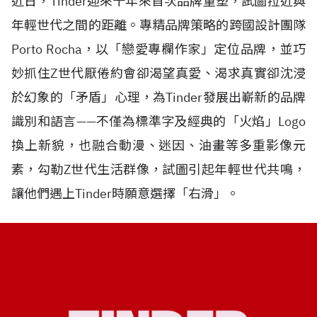
近日，Tinder迎來十年來首次品牌重塑，試圖拉近與
年輕世代之間的距離。專精品牌策略的跨國設計團隊
Porto Rocha，以「戀愛專欄作家」定位品牌，並巧
妙抓住Z世代厭倦約會卻渴望真愛、渴求真實卻沈浸
於幻象的「矛盾」心理，為Tinder發展出嶄新的品牌
識別和語言——不僅為標準字及經典的「火焰」Logo
換上新貌，也融合動漫、迷因、油畫等多重影像元
素，勾勒Z世代生活群像，試圖引起年輕世代共鳴，
讓他們遇上Tinder時願意選擇「右滑」。