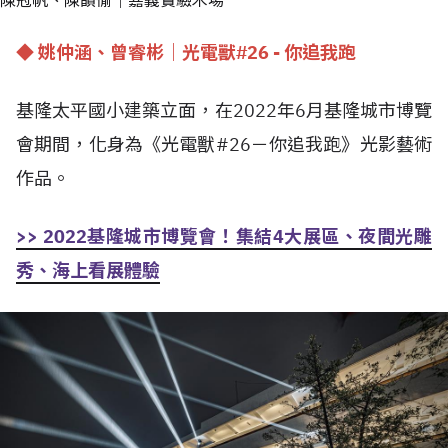
陳冠帆、陳韻愉｜嘉義實驗木場
◆ 姚仲涵、曾睿彬｜光電獸#26 - 你追我跑
基隆太平國小建築立面，在2022年6月基隆城市博覽
會期間，化身為《光電獸#26－你追我跑》光影藝術
作品。
>> 2022基隆城市博覽會！集結4大展區、夜間光雕
秀、海上看展體驗