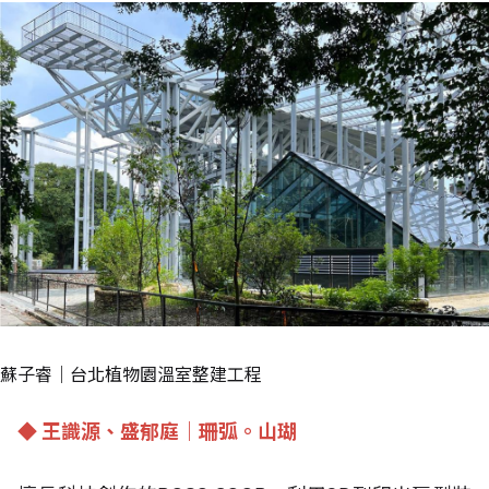
蘇子睿｜台北植物園溫室整建工程
◆ 王識源、盛郁庭｜珊弧。山瑚