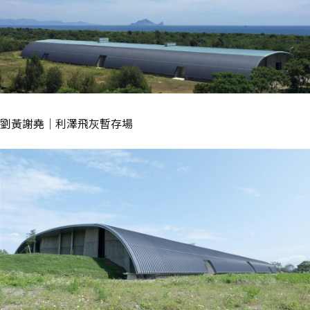
劉黃謝堯｜利澤飛灰暫存場