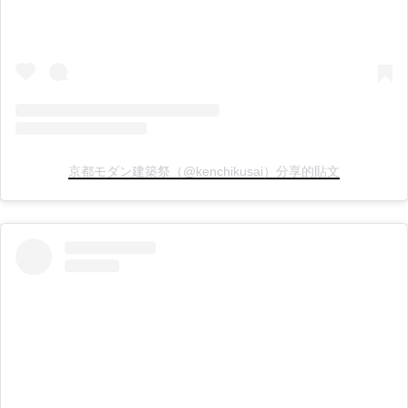
京都モダン建築祭（@kenchikusai）分享的貼文