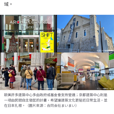
域。
歐美許多建築中心多由政府或基金會支持營運；京都建築中心則是
一項由民間自主發起的計畫，希望讓建築文化更貼近日常生活，並
在日本扎根。（圖片來源：合同会社まいまい）