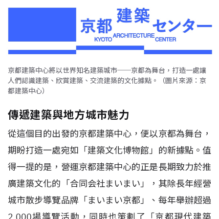
京都建築中心將以世界知名建築城市──京都為舞台，打造一處讓
人們認識建築、欣賞建築、交流建築的文化據點。（圖片來源：京
都建築中心）
傳遞建築與地方城市魅力
從這個目的出發的京都建築中心，便以京都為舞台，
期盼打造一處宛如「建築文化博物館」的新據點。值
得一提的是，營運京都建築中心的正是長期致力於推
廣建築文化的「合同会社まいまい」，其除長年經營
城市散步導覽品牌「まいまい京都」、每年舉辦超過
2,000場導覽活動，同時也策劃了「京都現代建築