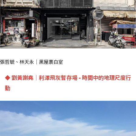
張哲毓、林天永｜黑屋裹白室
◆ 劉黃謝堯｜利澤飛灰暫存場 - 時間中的地理尺度行
動