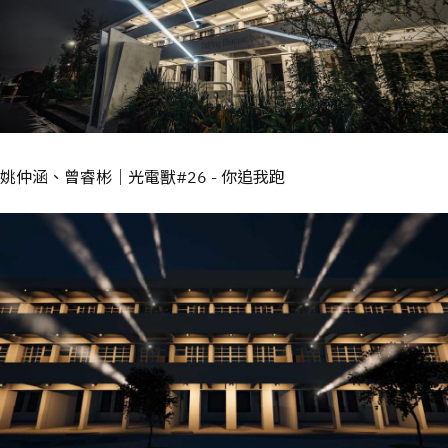
姚仲涵、曾睿彬｜光電獸#26 - 你追我跑