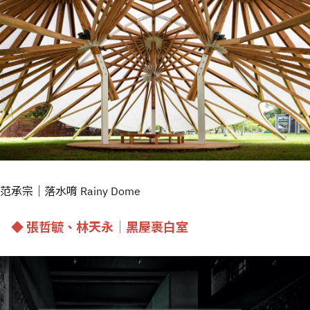
范承宗｜落水唷 Rainy Dome
◆ 張哲毓、林天永｜黑屋裹白室