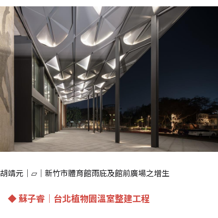
胡靖元｜▱｜新竹市體育館雨庇及館前廣場之增生
◆ 蘇子睿｜台北植物園溫室整建工程