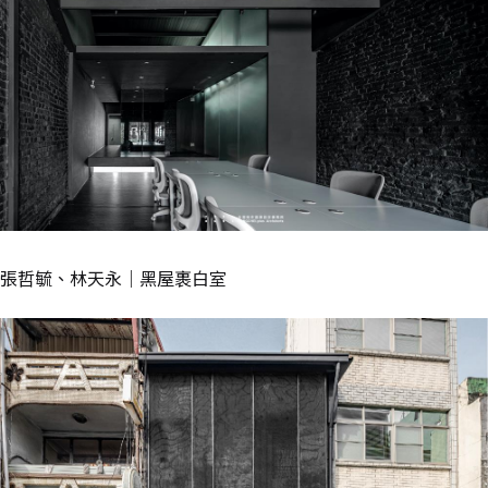
張哲毓、林天永｜黑屋裹白室