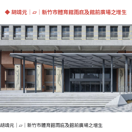
◆ 胡靖元｜▱｜新竹市體育館雨庇及館前廣場之增生
胡靖元｜▱｜新竹市體育館雨庇及館前廣場之增生