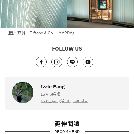
（圖片來源：Tiffany & Co.、MVRDV）
FOLLOW US
Izzie Pang
La Vie編輯
izzie_pang@hmg.com.tw
延伸閱讀
RECOMMEND