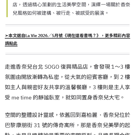
店，透過精心策劃的生活美學空間，演繹一場關於香奈
兒風格如何被建構、被行走、被感受的展演。
➣本文選自La Vie 2026／5月號《現在還看書嗎？》，更多精彩內容
請點此
走進香奈兒台北 SOGO 復興精品店，會發現 1～3 樓
氛圍由開放漸轉為私密，從大氣的迎賓客廳，到 2 樓
如主人與親密好友共享的溫馨餐廳，3 樓則是主人享
受 me time 的靜謐臥室，就如同置身香奈兒大宅。
空間的整體設計靈感，依舊回到嘉柏麗．香奈兒位於
巴黎康朋街 31 號的傳奇寓所，那是香奈兒美學的起