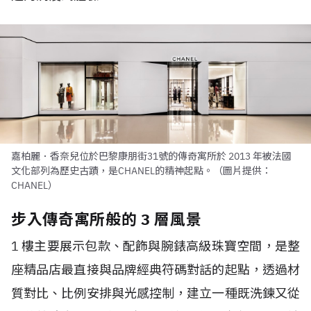
嘉柏麗．香奈兒位於巴黎康朋街31號的傳奇寓所於 2013 年被法國
文化部列為歷史古蹟，是CHANEL的精神起點。（圖片提供：
CHANEL）
步入傳奇寓所般的 3 層風景
1 樓主要展示包款、配飾與腕錶高級珠寶空間，是整
座精品店最直接與品牌經典符碼對話的起點，透過材
質對比、比例安排與光感控制，建立一種既洗鍊又從