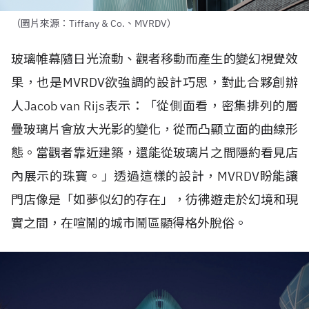
（圖片來源：Tiffany & Co.、MVRDV）
玻璃帷幕隨日光流動、觀者移動而產生的變幻視覺效
果，也是
MVRDV
欲強調的設計巧思，對此合夥創辦
人
Jacob van Rijs
表示：「從側面看，密集排列的層
疊玻璃片會放大光影的變化，從而凸顯立面的曲線形
態。當觀者靠近建築，還能從玻璃片之間隱約看見店
內展示的珠寶。」透過這樣的設計，
MVRDV
盼能讓
門店像是「如夢似幻的存在」，彷彿遊走於幻境和現
實之間，在喧鬧的城市鬧區顯得格外脫俗。