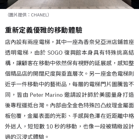
（圖片提供：CHANEL）
重新定義優雅的移動體驗
店內設有兩座電梯，其中一座為香奈兒亞洲店鋪首座
透明電梯，由於 SOGO 復興館本身具有特殊挑高結
構，讓顧客在移動中依然保有視野的延展感，感知整
個精品店的開闊尺度與垂直層次。另一座金色電梯則
近乎一件移動中的藝術品，每層的電梯門片圖騰皆不
同，皆由 Peter Marino 邀請設計師於美國量身打造
後專程運抵台灣。內部由全金色特殊凹凸紋理金屬面
板包覆，金屬表面的光影、手感與色澤在近距離中格
外迷人，短短數 10 秒的移動，也像一段被精緻設計
過的沉浸式體驗。