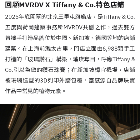
回顧MVRDV X Tiffany & Co.特色店鋪
2025
年底開幕的北京三里屯旗艦店，是
Tiffany & Co.
五度與荷蘭建築事務所
MVRDV
共創之作，過去雙方
曾攜手打造品牌位於中國、新加坡、德國等地的店鋪
建築。在上海前灘太古里，門店立面由
6,988
顆手工
打造的「玻璃鑽石」構築，璀璨奪目，呼應
Tiffany &
Co.
引以為傲的鑽石珠寶；在新加坡樟宜機場，店鋪
被珊瑚造型的
3D
列印外牆包覆，靈感源自品牌珠寶
作品中常見的植物元素。