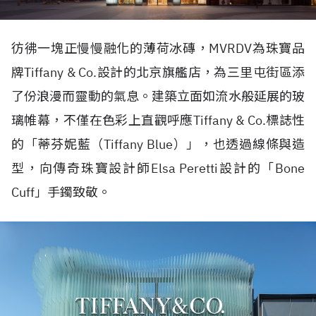
彷彿一塊正慢慢融化的薄荷冰磚，
MVRDV
為珠寶品
牌
Tiffany & Co.
設計的北京旗艦店，為三里屯街區添
了份浪漫而靈動的氣息。建築立面如流水般延展的玻
璃帷幕，不僅在色彩上直觀呼應
Tiffany & Co.
標誌性
的「蒂芬妮藍（
Tiffany Blue
）」，也透過線條與造
型，向傳奇珠寶設計師
Elsa Peretti
設計的「
Bone
Cuff
」手鐲致敬。