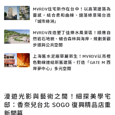
MVRDV住宅新作在台中！以高第建築為
靈感，結合柔和曲線、錯落綠意陽台造
「城市綠洲」
MVRDV改造墾丁佳樂水風景區！順應自
然岩石地貌、縫合森林與海岸，規劃景觀
步道與公共空間
上海舊水泥廠華麗新生！MVRDV以亮橙
色動線連結新舊建築，打造「GATE M 西
岸夢中心」多元空間
漫遊光影與藝術之間！細探美學宅
邸：香奈兒台北 SOGO 復興精品店重
新開幕