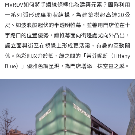
MVRDV
如何將手鐲線條轉化為建築元素？團隊利用
一系列弧形玻璃肋狀結構，為建築搭起高達
20
公
尺、如波浪般起伏的半透明帷幕，並善用門店位在十
字路口的位置優勢，讓帷幕面向街邊處尤向外凸出，
讓立面與街區在視覺上形成更活潑、有趣的互動關
係。色彩則以介於藍、綠之間的「蒂芬妮藍（
Tiffany
Blue
）」優雅色調呈現，為門店增添一抹空靈之感。