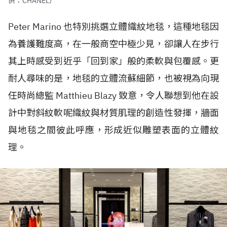
供：CHANEL）
Peter Marino 也特別挑選立體織紋地毯，這種地毯因
為養護難度高，在一般商空中極少見，卻讓人在步行
其上時感受到近乎「回到家」般的柔軟與包覆感。更
耐人尋味的是，地毯的立體流蘇細節，也被視為向現
任時尚總監 Matthieu Blazy 致意，令人聯想到他在設
計中對斜紋軟呢織紋與材質肌理的創造性發揮，牆面
與地毯之間彼此呼應，形成近似雕塑表面的立體紋
理。