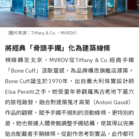
（圖片來源：Tiffany & Co.、MVRDV）
將經典「骨頭手鐲」化為建築線條
視線轉至北京，
MVRDV
從
Tiffany & Co.
經典手鐲
「
Bone Cuff
」汲取靈感，為品牌構思旗艦店建築。
Bone Cuff
誕生於
1970
年，出自義大利珠寶設計師
Elsa Peretti
之手。她受童年參觀羅馬古老地下墓穴
的旅程啟發，融合對建築鬼才高第（
Antoni Gaudí
）
作品的觀察，賦予手鐲不規則的流動線條，更特別的
是，她也根據人體骨骼調整手鐲結構，使其得以完美
貼合配戴者手腕線條。從創作思考到實品，此作都可