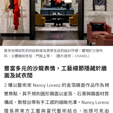
香奈兒標誌性的斜紋軟呢為貫穿全店的設計符號，體現於沙發布
料、立體織紋地毯、門板上等。（圖片提供：CHANEL）
豐富多元的沙龍表情，工藝細節隱藏於牆
面及試衣間
2 樓以藝術家 Nancy Lorenz 的金箔鏡面作品作為視
覺焦點，其不規則圓形鏡面以金箔、石膏與鏡面材質
構成，散發出帶有手工感的細緻光澤。Nancy Lorenz
擅長將東方工藝與當代藝術結合，抬頭可見由