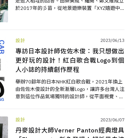
走逛大稻埕的回答。由樂美成、羅開、鄭又維成立
於2017年的彡苗，從地景遊樂裝置「XYZ嬉遊中
－城市搖擺」，到兩廳院表演藝術圖書館、春室
The POOL、阿霞飯店新品牌ASHA等空間設計，沒
有貫串每件作品的「彡苗風格」，而採因地制宜、
因應業主制宜的手法，每次設計都是對品牌、業主
設計
2023/06/13
或當地地域的觀察結果。就讓彡苗以空間設計師之
專訪日本設計師佐佐木俊：我只想做出
眼，帶領我們探訪前店也開箱後廠，從大稻埕頭走
更好玩的設計！紅白歌合戰Logo到個
到尾，從觀察推演到創作。
人小誌的持續創作歷程
舉辦70餘年的日本NHK紅白歌合戰，2021年換上
由佐佐木俊設計的全新漸層Logo，讓許多台灣人注
意到這位作品氣場獨特的設計師，從平面視覺、書
籍設計到展場空間策劃，總能在鮮豔大膽色彩裡保
有俐落平衡。受聶永真邀請，他於5月來台擔任今
年高雄「青春設計節」視覺傳達設計類的評審，並
設計
2023/06/07
為系列講座主講人之一，以「持續創作」為題，和
丹麥設計大師Verner Panton經典燈具
青年學子分享自身投入設計工作以來的心路歷程。