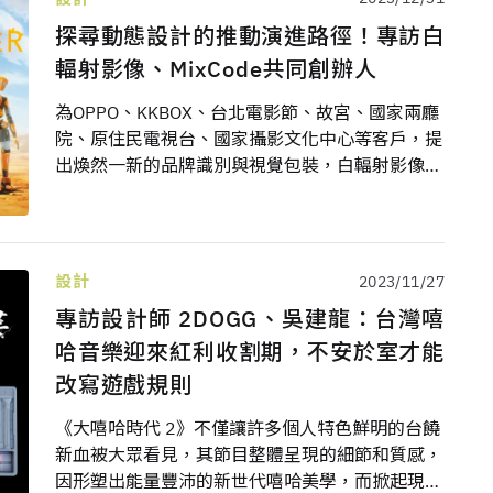
探尋動態設計的推動演進路徑！專訪白
輻射影像、MixCode共同創辦人
為OPPO、KKBOX、台北電影節、故宮、國家兩廳
院、原住民電視台、國家攝影文化中心等客戶，提
出煥然一新的品牌識別與視覺包裝，白輻射影像今
年為第34屆金曲獎打造典禮主視覺及視覺統籌，
從音樂人的指尖、聲帶與耳窩，擴散交流；跨足平
面設計、品牌識別、廣告動畫、活動展演等，以成
熟詮釋與創新策略，參與金曲和金馬設計，並替
設計
2023/11/27
Gogoro操刀主視覺與影片製作。這次由白輻射影
專訪設計師 2DOGG、吳建龍：台灣嘻
像創辦人洪鈺堂、創意總監曾傑，及MixCode共同
哈音樂迎來紅利收割期，不安於室才能
創辦人李孟栩（TuBo）為我們揭曉在動態設計這
條路上的闖關攻略。
改寫遊戲規則
《大嘻哈時代 2》不僅讓許多個人特色鮮明的台饒
新血被大眾看見，其節目整體呈現的細節和質感，
因形塑出能量豐沛的新世代嘻哈美學，而掀起現象