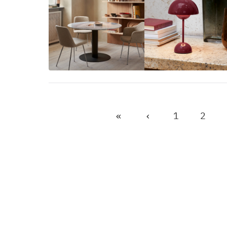
«
‹
1
2