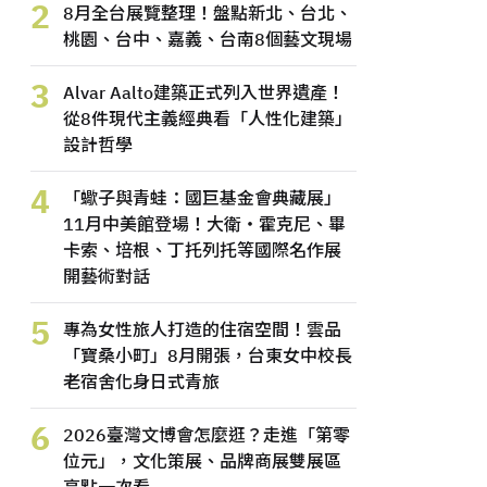
2
8月全台展覽整理！盤點新北、台北、
桃園、台中、嘉義、台南8個藝文現場
3
Alvar Aalto建築正式列入世界遺產！
從8件現代主義經典看「人性化建築」
設計哲學
4
「蠍子與青蛙：國巨基金會典藏展」
11月中美館登場！大衛・霍克尼、畢
卡索、培根、丁托列托等國際名作展
開藝術對話
5
專為女性旅人打造的住宿空間！雲品
「寶桑小町」8月開張，台東女中校長
老宿舍化身日式青旅
6
2026臺灣文博會怎麼逛？走進「第零
位元」，文化策展、品牌商展雙展區
亮點一次看