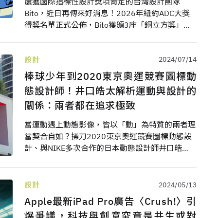
屢獲國際指標性設計獎項肯定的台灣設計團隊
Bito，近日再傳來好消息！2026年紐約ADC大獎
得獎名單正式公佈，Bito獲頒3座「銅立方獎」，
藉勤美綠園道形象影片、FOCASA馬戲團動態識別
系統、崑山科大創校60週年主視覺3件作品，再度
將台灣設計帶向世界舞台，同時寫下台灣團隊於
設計
2024/07/14
ADC的新紀錄。
棒球少年到2020東京奧運競賽圖標動
態設計師！井口皓太解析運動與設計的
關係：兩者都在追求極致
當運動遇上動態影像，皆以「動」為特質的兩者理
當契合自如？操刀2020東京奧運競賽圖標動態設
計、與NIKE多次合作的日本動態設計師井口皓
太，道出用動態影像呈現運動主題的挑戰——正因
為運動已是動態，怎麼用動態再創新意實為考驗。
設計
2024/05/13
Apple最新iPad Pro廣告〈Crush!〉引
爆爭議，科技與創意究竟是共生或對