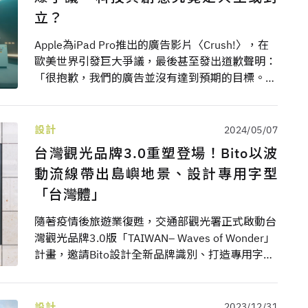
立？
Apple為iPad Pro推出的廣告影片〈Crush!〉，在
歐美世界引發巨大爭議，最後甚至發出道歉聲明：
「很抱歉，我們的廣告並沒有達到預期的目標。」
究竟這短短一分鐘的影片為何引戰，甚至被認為是
科技與創意對立的縮影？
設計
2024/05/07
台灣觀光品牌3.0重塑登場！Bito以波
動流線帶出島嶼地景、設計專用字型
「台灣體」
隨著疫情後旅遊業復甦，交通部觀光署正式啟動台
灣觀光品牌3.0版「TAIWAN– Waves of Wonder」
計畫，邀請Bito設計全新品牌識別、打造專用字型
「台灣體」（TAIWAN SANS），更首度以動態圖
像呈現識別系統，為台灣觀光旅遊開創嶄新願景。
設計
2023/12/31