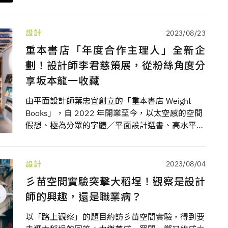
級討論，更於第 58 屆電視金鐘獎中接連奪下燈光
獎及美術設計獎。負責節目主視覺、Logo、動畫的
2DOGG，以及操刀由節目衍生的《六號餐 MEAL
設計
2023/08/23
NO.06》音樂企劃視覺的吳建龍，一起坐下來聊
重本書店「年度合作主理人」全新企
聊，當台灣嘻哈音樂開始大眾化和娛樂化，有哪些
劃！設計師李君慈策展，從粉絲角度分
生猛的幕後創意。
享坂本龍一收藏
由平面設計師葉忠宜創立的「重本書店 Weight
Books」，自 2022 年開業至今，以太空感的空間
假想、極為分眾的字體／平面設計選書、高水平的
咖啡餐飲與不定期登場的主題主題計畫，僅一年的
時間便成為了台北的新熱點。2023年又啟動「年
度合作主理人」全新企劃，邀請平面設計師李君慈
設計
2023/08/04
策展，首檔推出《重本：特別附錄——合作主理人
彡苗空間實驗突擊大稻埕！觀察是設計
收藏企劃：龍一特輯☆》，從粉絲角度分享坂本龍
師的興趣，還是職業病？
一收藏。
以「路上觀察」的題目約訪彡苗空間實驗，得到要