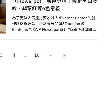
「Flowerpot」新色登場！解析黑白波
紋、罌粟紅等6色意義
為了更深入傳達丹麥設計大師Verner Panton的創
作風格與理念，丹麥家居品牌&Tradition攜手
Panton家族為VP Flowerpot系列再添5色新成員，
並再版大師於70年代的原創黑白波紋吊燈。這些
色選不只成色獨特，更蘊藏著呼應設計師創作生涯
與生前生活的設計線索！
›
»
3
4
…
16