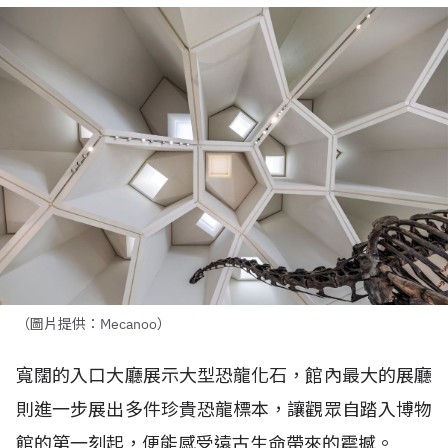
（圖片提供：Mecanoo）
寬闊的入口大廳展示大型恐龍化石，館內最大的展廳
則進一步展出多件珍貴恐龍標本，讓觀眾自踏入博物
館的第一刻起，便能感受遠古生命帶來的震撼。