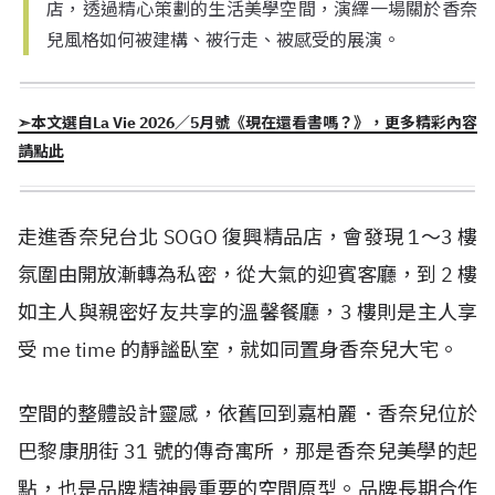
店，透過精心策劃的生活美學空間，演繹一場關於香奈
兒風格如何被建構、被行走、被感受的展演。
➣本文選自La Vie 2026／5月號《現在還看書嗎？》，更多精彩內容
請點此
走進香奈兒台北 SOGO 復興精品店，會發現 1～3 樓
氛圍由開放漸轉為私密，從大氣的迎賓客廳，到 2 樓
如主人與親密好友共享的溫馨餐廳，3 樓則是主人享
受 me time 的靜謐臥室，就如同置身香奈兒大宅。
空間的整體設計靈感，依舊回到嘉柏麗．香奈兒位於
巴黎康朋街 31 號的傳奇寓所，那是香奈兒美學的起
點，也是品牌精神最重要的空間原型。品牌長期合作