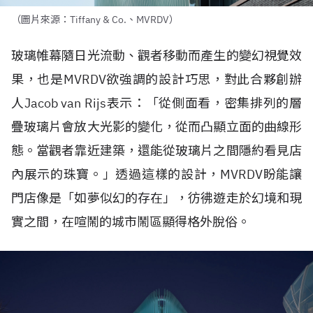
（圖片來源：Tiffany & Co.、MVRDV）
玻璃帷幕隨日光流動、觀者移動而產生的變幻視覺效
果，也是
MVRDV
欲強調的設計巧思，對此合夥創辦
人
Jacob van Rijs
表示：「從側面看，密集排列的層
疊玻璃片會放大光影的變化，從而凸顯立面的曲線形
態。當觀者靠近建築，還能從玻璃片之間隱約看見店
內展示的珠寶。」透過這樣的設計，
MVRDV
盼能讓
門店像是「如夢似幻的存在」，彷彿遊走於幻境和現
實之間，在喧鬧的城市鬧區顯得格外脫俗。