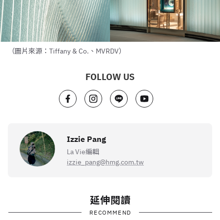
（圖片來源：Tiffany & Co.、MVRDV）
FOLLOW US
Izzie Pang
La Vie編輯
izzie_pang@hmg.com.tw
延伸閱讀
RECOMMEND