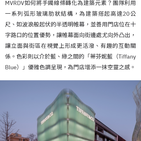
MVRDV
如何將手鐲線條轉化為建築元素？團隊利用
一系列弧形玻璃肋狀結構，為建築搭起高達
20
公
尺、如波浪般起伏的半透明帷幕，並善用門店位在十
字路口的位置優勢，讓帷幕面向街邊處尤向外凸出，
讓立面與街區在視覺上形成更活潑、有趣的互動關
係。色彩則以介於藍、綠之間的「蒂芬妮藍（
Tiffany
Blue
）」優雅色調呈現，為門店增添一抹空靈之感。