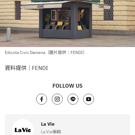
Edicola Civic Darsena（圖片提供：FENDI）
資料提供｜FENDI
FOLLOW US
La Vie
La Vie編輯