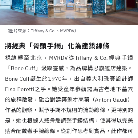
（圖片來源：Tiffany & Co.、MVRDV）
將經典「骨頭手鐲」化為建築線條
視線轉至北京，
MVRDV
從
Tiffany & Co.
經典手鐲
「
Bone Cuff
」汲取靈感，為品牌構思旗艦店建築。
Bone Cuff
誕生於
1970
年，出自義大利珠寶設計師
Elsa Peretti
之手。她受童年參觀羅馬古老地下墓穴
的旅程啟發，融合對建築鬼才高第（
Antoni Gaudí
）
作品的觀察，賦予手鐲不規則的流動線條，更特別的
是，她也根據人體骨骼調整手鐲結構，使其得以完美
貼合配戴者手腕線條。從創作思考到實品，此作都可