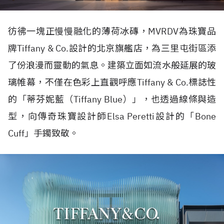
彷彿一塊正慢慢融化的薄荷冰磚，
MVRDV
為珠寶品
牌
Tiffany & Co.
設計的北京旗艦店，為三里屯街區添
了份浪漫而靈動的氣息。建築立面如流水般延展的玻
璃帷幕，不僅在色彩上直觀呼應
Tiffany & Co.
標誌性
的「蒂芬妮藍（
Tiffany Blue
）」，也透過線條與造
型，向傳奇珠寶設計師
Elsa Peretti
設計的「
Bone
Cuff
」手鐲致敬。