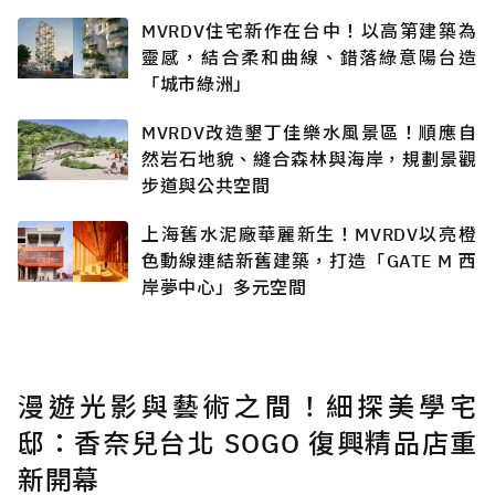
MVRDV住宅新作在台中！以高第建築為
靈感，結合柔和曲線、錯落綠意陽台造
「城市綠洲」
MVRDV改造墾丁佳樂水風景區！順應自
然岩石地貌、縫合森林與海岸，規劃景觀
步道與公共空間
上海舊水泥廠華麗新生！MVRDV以亮橙
色動線連結新舊建築，打造「GATE M 西
岸夢中心」多元空間
漫遊光影與藝術之間！細探美學宅
邸：香奈兒台北 SOGO 復興精品店重
新開幕