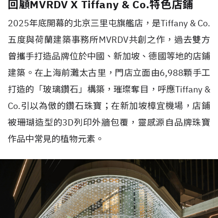
回顧MVRDV X Tiffany & Co.特色店鋪
2025
年底開幕的北京三里屯旗艦店，是
Tiffany & Co.
五度與荷蘭建築事務所
MVRDV
共創之作，過去雙方
曾攜手打造品牌位於中國、新加坡、德國等地的店鋪
建築。在上海前灘太古里，門店立面由
6,988
顆手工
打造的「玻璃鑽石」構築，璀璨奪目，呼應
Tiffany &
Co.
引以為傲的鑽石珠寶；在新加坡樟宜機場，店鋪
被珊瑚造型的
3D
列印外牆包覆，靈感源自品牌珠寶
作品中常見的植物元素。