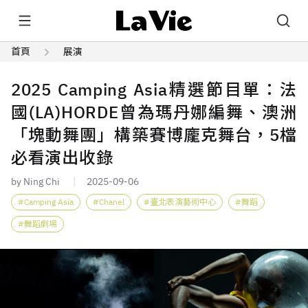
首頁
展演
2025 Camping Asia精選節目單：法
國(LA)HORDE曾為瑪丹娜編舞、澳洲
「塊動舞團」構築賽博龐克舞台，5檔
必看演出收錄
by Ning Chi
2025-09-06
Camping Asia
Chanel
臺北表演藝術中心
舞蹈
舞蹈劇場