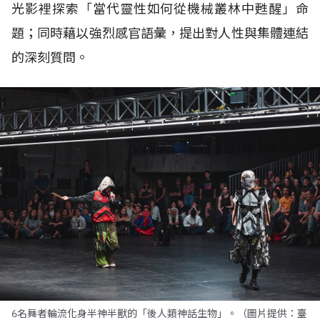
光影裡探索「當代靈性如何從機械叢林中甦醒」命
題；同時藉以強烈感官語彙，提出對人性與集體連結
的深刻質問。
6名舞者輪流化身半神半獸的「後人類神話生物」。（圖片提供：臺