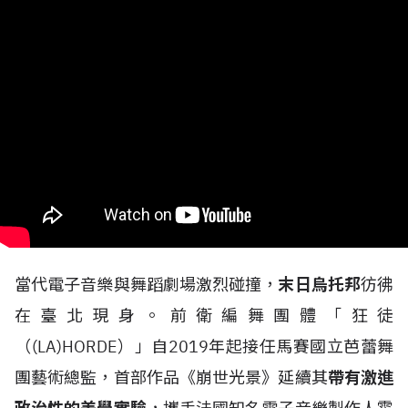
當代電子音樂與舞蹈劇場激烈碰撞，
末日烏托邦
彷彿
在臺北現身。前衛編舞團體「狂徒
（(LA)HORDE）」自2019年起接任馬賽國立芭蕾舞
團藝術總監，首部作品《崩世光景》延續其
帶有激進