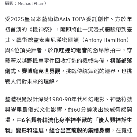
攝影：Michael Pham）
受2025墨爾本藝術節Asia TOPA委託創作、方於年
初首演的《機神祭》，隨即將此一沉浸式體驗帶到臺
北。藝術總監安東尼漢密爾頓（Antony Hamilton）
與6位頂尖舞者，於
爪哇迷幻電音
的激昂節拍中，穿
戴著以越野機車零件回收打造的機械裝備，
構築部落
儀式、賽博龐克世界觀
，挑戰傳統舞蹈的邊界，也挑
戰人們對未來的理解。
整體視覺設計深受1980-90年代科幻電影、神話符號
與峇里島儀式文化影響，約60分鐘演出挾威脅感開
場，由
6名舞者輪流化身半神半獸的「後人類神話生
物」變形和延展，組合出巨龍般的集體身體
，在霓虹