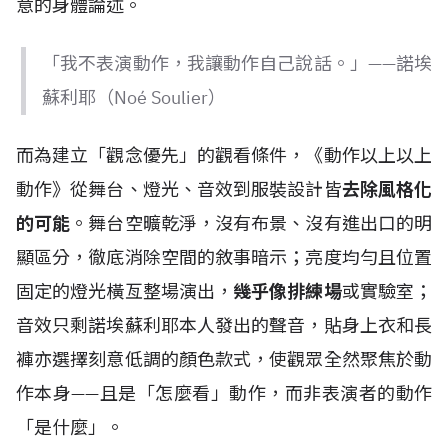
意的身體論述。
「我不表演動作，我讓動作自己說話。」——諾埃
蘇利耶（Noé Soulier）
而為建立「觀念優先」的觀看條件，《動作以上以上
動作》從舞台、燈光、音效到服裝設計皆
去除風格化
的可能
。舞台空曠乾淨，沒有布景、沒有進出口的明
顯區分，徹底消除空間的敘事暗示；亮度均勻且位置
固定的燈光橫亙整場演出，
幾乎像排練場
或實驗室；
音效只剩諾埃蘇利耶本人發出的聲音，貼身上衣和長
褲亦選擇刻意低調的顏色款式，使觀眾全然聚焦於動
作本身——且是「怎麼看」動作，而非表演者的動作
「是什麼」。