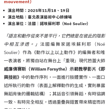
mouvement）
演出時間：2025年11月18、19日
演出地點：臺北表演藝術中心排練場
演出單位：法國｜諾埃蘇利耶（Noé Soulier）
「語言和動作從來不曾平行，它們總是在彼此的陰影
中相互滲透。」
法國編舞家諾埃蘇利耶（Noé
Soulier）作為《動作以上以上動作》的編舞者和唯
一表演者，將獨自站在舞台上「重現」現代芭蕾大師
威廉佛賽斯（William Forsythe）示範教學影片《即
興技術》
中的動作序列，一面進行肢體實作、一面口
述所執行的動作（表面上解釋動作的生成，實則暴露
舞蹈背後的邏輯結構）；其話音引領舞蹈，有時協調
一致、有時完全相反，透過重疊與錯置帶來精密而詩