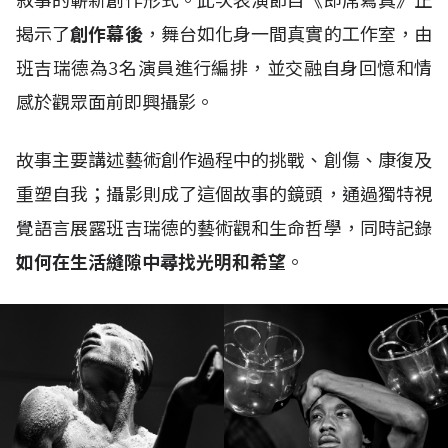
敘事的嶄新創作形式。此次表演節目《即席寫真》正
揭示了
創作幕後
，舞台如化身一間真實的工作室，由
班吉瑞德為3名演員進行編排，並交融自身回憶和情
感於觀眾面前即興攝影。
故事主要講述藝術創作過程中的挑戰、創傷、康復及
重塑自我；攝影則成了這個故事的鏡頭，通過獨特視
覺語言展露班吉瑞德的藝術觀和生命哲學，同時記錄
如何在生活縫隙中尋找光明和希望
。