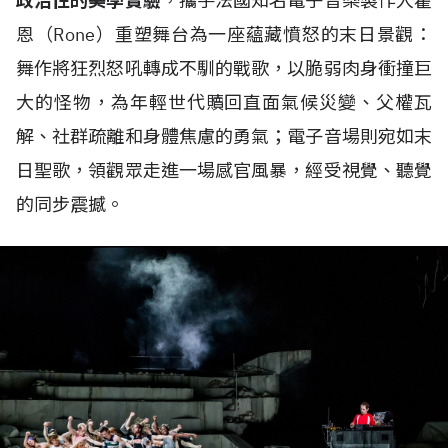
政治性的美學實驗
，攜手法國知名電子音樂製作人霍
恩（Rone）重塑舞台為一座蘊藏憤怒的末日景觀：
舞作將狂烈怒吼轉成不馴的戰歌，以脆弱肉身衝撞巨
大的怪物，為年輕世代贖回直面氣候災變、父權瓦
解、社群疏離和身體焦慮的勇氣；電子音場則宛如末
日聖歌，領觀眾走進一場感官風暴，經受視覺、聽覺
的同步震撼。