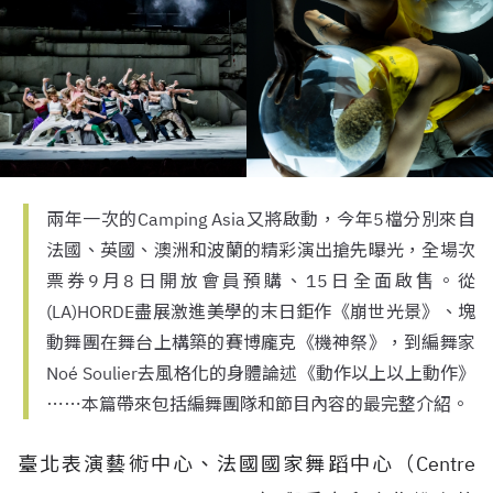
兩年一次的Camping Asia又將啟動，今年5檔分別來自
法國、英國、澳洲和波蘭的精彩演出搶先曝光，全場次
票券9月8日開放會員預購、15日全面啟售。從
(LA)HORDE盡展激進美學的末日鉅作《崩世光景》、塊
動舞團在舞台上構築的賽博龐克《機神祭》，到編舞家
Noé Soulier去風格化的身體論述《動作以上以上動作》
⋯⋯本篇帶來包括編舞團隊和節目內容的最完整介紹。
臺北表演藝術中心、法國國家舞蹈中心（Centre