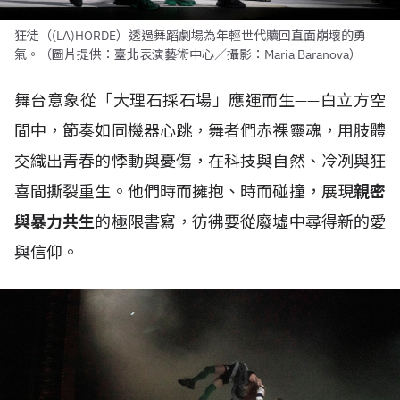
狂徒（(LA)HORDE）透過舞蹈劇場為年輕世代贖回直面崩壞的勇
氣。（圖片提供：臺北表演藝術中心／攝影：Maria Baranova）
舞台意象從「大理石採石場」應運而生——白立方空
間中，節奏如同機器心跳，舞者們赤裸靈魂，用肢體
交織出青春的悸動與憂傷，在科技與自然、冷冽與狂
喜間撕裂重生。他們時而擁抱、時而碰撞，展現
親密
與暴力共生
的極限書寫，彷彿要從廢墟中尋得新的愛
與信仰。