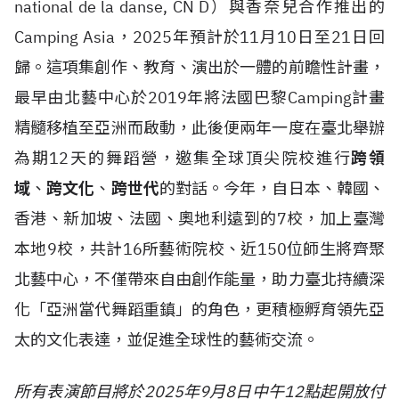
national de la danse, CN D）與香奈兒合作推出的
Camping Asia，2025年預計於11月10日至21日回
歸。這項集創作、教育、演出於一體的前瞻性計畫，
最早由北藝中心於2019年將法國巴黎Camping計畫
精髓移植至亞洲而啟動，此後便兩年一度在臺北舉辦
為期12天的舞蹈營，邀集全球頂尖院校進行
跨領
域
、
跨文化
、
跨世代
的對話。今年，自日本、韓國、
香港、新加坡、法國、奧地利遠到的7校，加上臺灣
本地9校，共計16所藝術院校、近150位師生將齊聚
北藝中心，不僅帶來自由創作能量，助力臺北持續深
化「亞洲當代舞蹈重鎮」的角色，更積極孵育領先亞
太的文化表達，並促進全球性的藝術交流。
所有表演節目將於2025年9月8日中午12點起開放付