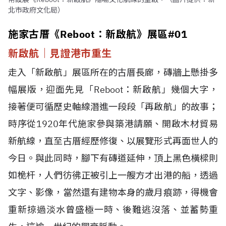
北市政府文化局）
施家古厝《Reboot：新啟航》展區#01
新啟航｜見證港市重生
走入「新啟航」展區所在的古厝長廊，磚牆上懸掛多
幅展版，迎面先見「Reboot：新啟航」幾個大字，
接著便可循歷史軸線潛進一段段「再啟航」的故事；
時序從1920年代施家參與築港請願、開啟木材貿易
新航線，直至古厝經歷修復、以展覽形式再面世人的
今日。與此同時，腳下有磚道延伸，頂上黑色橫樑則
如桅杆，人們彷彿正被引上一艘方才出港的船，透過
文字、影像，當然還有建物本身的歲月痕跡，得機會
重新掠過淡水曾盛極一時、後難逃沒落、並蓄勢重