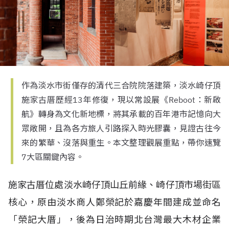
作為淡水市街僅存的清代三合院院落建築，淡水崎仔頂
施家古厝歷經13年修復，現以常設展《Reboot：新啟
航》轉身為文化新地標，將其承載的百年港市記憶向大
眾敞開，且為各方旅人引路探入時光膠囊，見證古往今
來的繁華、沒落與重生。本文整理觀展重點，帶你速覽
7大區關鍵內容。
施家古厝位處淡水崎仔頂山丘前緣、崎仔頂市場街區
核心，原由淡水商人鄭榮記於嘉慶年間建成並命名
「榮記大厝」，後為日治時期北台灣最大木材企業