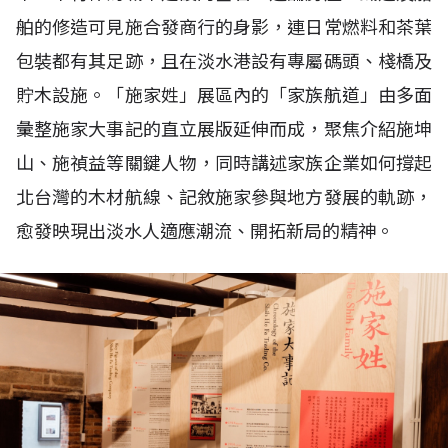
舶的修造可見施合發商行的身影，連日常燃料和茶葉
包裝都有其足跡，且在淡水港設有專屬碼頭、棧橋及
貯木設施。「施家姓」展區內的「家族航道」由多面
彙整施家大事記的直立展版延伸而成，聚焦介紹施坤
山、施禎益等關鍵人物，同時講述家族企業如何撐起
北台灣的木材航線、記敘施家參與地方發展的軌跡，
愈發映現出淡水人適應潮流、開拓新局的精神。