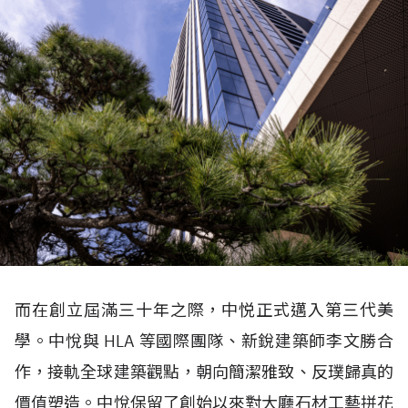
而在創立屆滿三十年之際，中悦正式邁入第三代美
學。中悅與
HLA
等國際團隊、新銳建築師李文勝合
作，接軌全球建築觀點，朝向簡潔雅致、反璞歸真的
價值塑造。中悅保留了創始以來對大廳石材工藝拼花