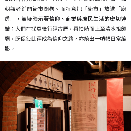
朝觀者鋪開街市圖卷。而特意把「街市」放進「廚
房」，無疑
暗示著信仰、商業與庶民生活的密切連
結
：人們在採買後行經古厝，再拾階而上至清水祖師
廟，既促使此徑成為信仰之路，亦繪出一幀幀日常縮
影。