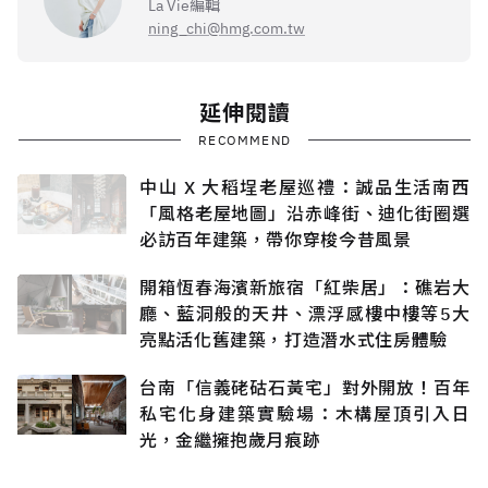
La Vie編輯
ning_chi@hmg.com.tw
延伸閱讀
RECOMMEND
中山 X 大稻埕老屋巡禮：誠品生活南西
「風格老屋地圖」沿赤峰街、迪化街圈選
必訪百年建築，帶你穿梭今昔風景
開箱恆春海濱新旅宿「紅柴居」：礁岩大
廳、藍洞般的天井、漂浮感樓中樓等5大
亮點活化舊建築，打造潛水式住房體驗
台南「信義硓𥑮石黃宅」對外開放！百年
私宅化身建築實驗場：木構屋頂引入日
光，金繼擁抱歲月痕跡