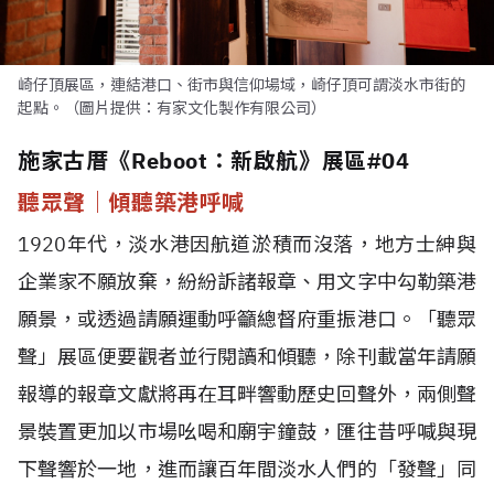
崎仔頂展區，連結港口、街市與信仰場域，崎仔頂可謂淡水市街的
起點。（圖片提供：有家文化製作有限公司）
施家古厝《Reboot：新啟航》展區#04
聽眾聲｜傾聽築港呼喊
1920年代，淡水港因航道淤積而沒落，地方士紳與
企業家不願放棄，紛紛訴諸報章、用文字中勾勒築港
願景，或透過請願運動呼籲總督府重振港口。「聽眾
聲」展區便要觀者並行閱讀和傾聽，除刊載當年請願
報導的報章文獻將再在耳畔響動歷史回聲外，兩側聲
景裝置更加以市場吆喝和廟宇鐘鼓，匯往昔呼喊與現
下聲響於一地，進而讓百年間淡水人們的「發聲」同