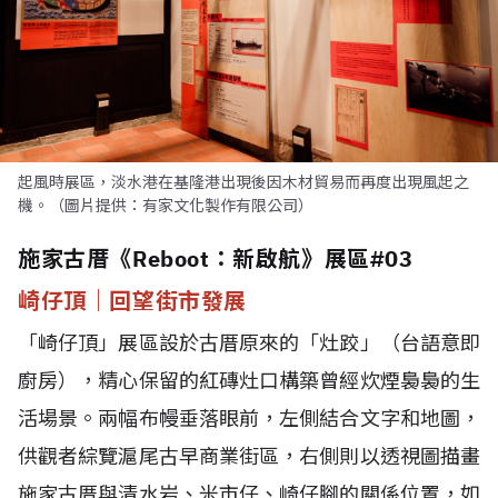
起風時展區，淡水港在基隆港出現後因木材貿易而再度出現風起之
機。（圖片提供：有家文化製作有限公司）
施家古厝《Reboot：新啟航》展區#03
崎仔頂｜回望街市發展
「崎仔頂」展區設於古厝原來的「灶跤」（台語意即
廚房），精心保留的紅磚灶口構築曾經炊煙裊裊的生
活場景。兩幅布幔垂落眼前，左側結合文字和地圖，
供觀者綜覽滬尾古早商業街區，右側則以透視圖描畫
施家古厝與清水岩、米市仔、崎仔腳的關係位置，如