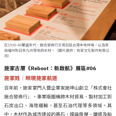
在1930-40繁盛年代，施合發商行交易包括台灣本地林場，以及來
自福州和日本九州等地的木材。（圖片提供：有家文化製作有限公
司）
施家古厝《Reboot：新啟航》展區#06
施家姓｜映現施家航道
百年前，施家掌門人暨企業家施坤山創立「株式會社
施合發商行」，事業版圖橫跨木材貿易、製材加工到
石炭出口、海陸運輸，甚至石油代理等多領域。其
中，木材作為城市建設的基石，遑論房屋、鐵道及船