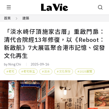
首頁
建築
「淡水崎仔頂施家古厝」重啟門扉：
清代合院經13年修復，以《Reboot：
新啟航》7大展區聚合港市記憶、促發
文化再生
by Ning Chi
2025-09-16
老宅
老宅新生
淡水
文化保存
2025展覽