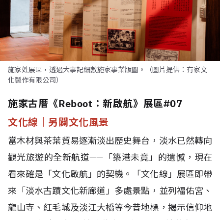
施家姓展區，透過大事記細數施家事業版圖。（圖片提供：有家文
化製作有限公司）
施家古厝《Reboot：新啟航》展區#07
文化線｜另闢文化風景
當木材與茶葉貿易逐漸淡出歷史舞台，淡水已然轉向
觀光旅遊的全新航道——「築港未竟」的遺憾，現在
看來確是「文化啟航」的契機。「文化線」展區即帶
來「淡水古蹟文化新廊道」多處景點，並列福佑宮、
龍山寺、紅毛城及淡江大橋等今昔地標，揭示信仰地