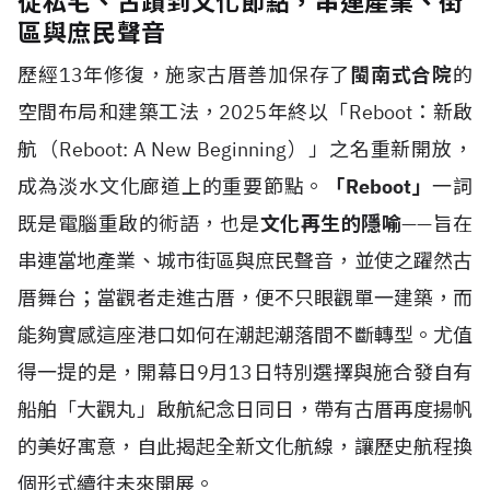
從私宅、古蹟到文化節點，串連產業、街
區與庶民聲音
歷經13年修復，施家古厝善加保存了
閩南式合院
的
空間布局和建築工法，2025年終以「Reboot：新啟
航（Reboot: A New Beginning）」之名重新開放，
成為淡水文化廊道上的重要節點。
「Reboot」
一詞
既是電腦重啟的術語，也是
文化再生的隱喻
——旨在
串連當地產業、城市街區與庶民聲音，並使之躍然古
厝舞台；當觀者走進古厝，便不只眼觀單一建築，而
能夠實感這座港口如何在潮起潮落間不斷轉型。尤值
得一提的是，開幕日9月13日特別選擇與施合發自有
船舶「大觀丸」啟航紀念日同日，帶有古厝再度揚帆
的美好寓意，自此揭起全新文化航線，讓歷史航程換
個形式續往未來開展。