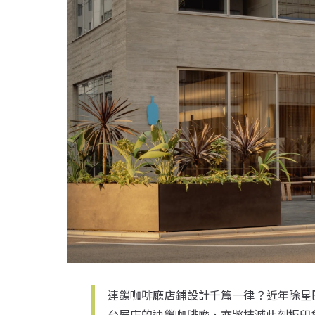
連鎖咖啡廳店鋪設計千篇一律？近年除星