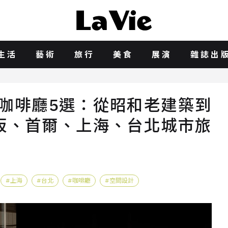
生活
藝術
旅行
美食
展演
雜誌出
」咖啡廳5選：從昭和老建築到
阪、首爾、上海、台北城市旅
上海
台北
咖啡廳
空間設計