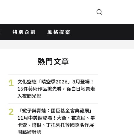
版
特別企劃
風格提案
熱門文章
1
文化空總「晴空季2026」8月登場！
16件藝術作品搶先看，從白日地景走
入夜間光影
2
「蠍子與青蛙：國巨基金會典藏展」
11月中美館登場！大衛・霍克尼、畢
卡索、培根、丁托列托等國際名作展
開藝術對話