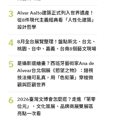
3
Alvar Aalto建築正式列入世界遺產！
從8件現代主義經典看「人性化建築」
設計哲學
4
8月全台展覽整理！盤點新北、台北、
桃園、台中、嘉義、台南8個藝文現場
5
是攝影還繪畫？西班牙藝術家Ana de
Alvear台北個展《慾望之物》：錯視
技法幾可亂真，用「色鉛筆」穿梭微
觀與巨觀世界
6
2026臺灣文博會怎麼逛？走進「第零
位元」，文化策展、品牌商展雙展區
亮點一次看