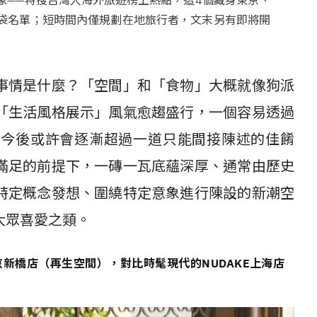
象——特搜台灣人海外旅遊榜上熱點，這4個藏身東京、
袋名單；短時間內僅規劃在地旅行者，文末另有即將開
事情是什麼？「空間」和「食物」大概就像狗派
「生活風格展示」風氣愈趨盛行，一個容易透過
力今後或許會逐漸超過一道只能間接陳述的佳餚
滿足的前提下，一磚一瓦底蘊深厚、通常由歷史
特定概念發想、圍繞特定意象進行陳設的新潮空
大眾喜愛之類。
e東京新橋店（再生空間），對比時髦現代的NUDAKE上海店