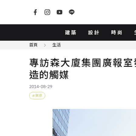
建築
設計
時尚
首頁
生活
專訪森大廈集團廣報室發
造的觸媒
2014-08-29
東京