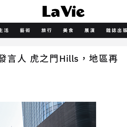
生活
藝術
旅行
美食
展演
雜誌出
言人 虎之門Hills，地區再