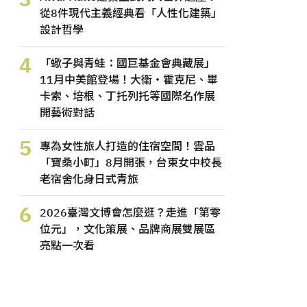
從8件現代主義經典看「人性化建築」
設計哲學
4
「蠍子與青蛙：國巨基金會典藏展」
11月中美館登場！大衛・霍克尼、畢
卡索、培根、丁托列托等國際名作展
開藝術對話
5
專為女性旅人打造的住宿空間！雲品
「寶桑小町」8月開張，台東女中校長
老宿舍化身日式青旅
6
2026臺灣文博會怎麼逛？走進「第零
位元」，文化策展、品牌商展雙展區
亮點一次看