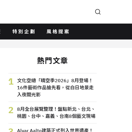
版
特別企劃
風格提案
熱門文章
1
文化空總「晴空季2026」8月登場！
16件藝術作品搶先看，從白日地景走
入夜間光影
2
8月全台展覽整理！盤點新北、台北、
桃園、台中、嘉義、台南8個藝文現場
3
Alvar Aalto建築正式列入世界遺產！