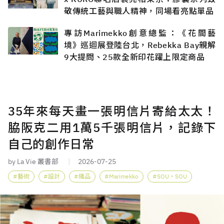
敬傳統工藝與職人精神，同場看亮點單品
專訪Marimekko創意總監：《花間藝
境》巡迴展登陸台北，Rebekka Bay親解
9大提問、25款全新印花躍上限定商品
35年來每天畫一張明信片寄給太太！
脇阪克二用1萬5千張明信片，記錄下
自己的創作日常
by La Vie 叢書部
2026-07-25
藝術
設計
織品
Marimekko
SOU・SOU