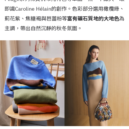
即識Caroline Hélain的創作。色彩部分選用橄欖綠、
薊花紫、焦糖褐與芭蕾粉等
富有礦石質地的大地色
為
主調，帶出自然沉靜的秋冬氛圍。