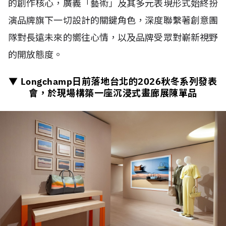
的創作核心，廣義「藝術」及其多元表現形式始終扮
演品牌旗下一切設計的關鍵角色，深度聯繫著創意團
隊對長遠未來的嚮往心情，以及品牌受眾對嶄新視野
的開放態度。
▼ Longchamp日前落地台北的
2026
秋冬系列發表
會，於現場構築一座沉浸式畫廊展陳單品