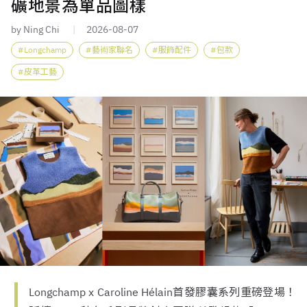
礦地景為單品圖樣
by Ning Chi
2026-08-07
Longchamp
藝術家聯名
服飾配件
包款
皮革工藝
Longchamp x Caroline Hélain首發膠囊系列重磅登場！