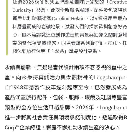
延續2026秋冬系列品牌創意團隊所發想的「Creative
Curiosity」概念，此次全新聯名服飾、配件及包袋特別
攜手比利時藝術家Caroline Hélain，以9幅採用手裁布
料層疊而成的岩礦地景，激發人們的探索欲與創意好奇
心。隨本篇認識這位創作遊走於具象與抽象之間詩意地
帶的當代視覺藝術家，同場看該系列從T恤、絲巾、托
特包到旅行包等「自然系」單品設計亮點。
永續與創新，無疑是當代設計兩項不容忽視的重中之
重。向來秉持真誠活力與樂觀精神的Longchamp，
自
1948
年憑製作皮革煙斗起家至今，已然發展成為
產品涵蓋旅行配件、包袋、服飾、眼鏡及鞋履等豐富
類型的全方位生活風格品牌。2026年，Longchamp
進一步將其社會責任與環境承諾制度化，透過取得
B
Corp™
企業認證，嶄露不懈推動永續生產的決心。