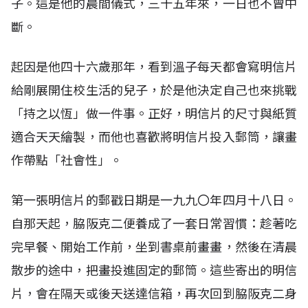
子。這是他的晨間儀式，三十五年來，一日也不曾中
斷。
起因是他四十六歲那年，看到溫子每天都會寫明信片
給剛展開住校生活的兒子，於是他決定自己也來挑戰
「持之以恆」做一件事。正好，明信片的尺寸與紙質
適合天天繪製，而他也喜歡將明信片投入郵筒，讓畫
作帶點「社會性」。
第一張明信片的郵戳日期是一九九〇年四月十八日。
自那天起，脇阪克二便養成了一套日常習慣：趁著吃
完早餐、開始工作前，坐到書桌前畫畫，然後在清晨
散步的途中，把畫投進固定的郵筒。這些寄出的明信
片，會在隔天或後天送達信箱，再次回到脇阪克二身