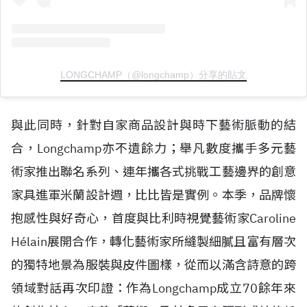
LONGCHAMP（@longchamp）分享的貼文
與此同時，針對自家商品設計與時下藝術脈動的結
合，Longchamp亦不遺餘力；舉凡數度攜手多元藝
術家推出聯名系列、連年攜各式挑戰工藝邊界的創意
家具進軍米蘭設計週，比比皆是實例。本季，品牌懷
抱感性與好奇心，首度與比利時視覺藝術家Caroline
H
é
lain展開合作，轉化藝術家所縫製細膩且富有層次
的獨特地景為服裝與皮件圖樣，從而以滿含詩意的跨
領域對話再次印證：作為Longchamp成立70餘年來