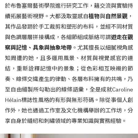
於布魯塞爾藝術學院進行研究工作，藉交流與實驗持
續拓展藝術視野。大都汲取靈感自
植物
與
自然景觀
，
其作品發跡於手工裁剪和塑形的布料，並經不同材質
與色調層層拼接構成，各細節組成脈絡可謂
遊走在觀
察與記憶、具象與抽象地帶
。尤其擅長以細膩視角感
知周遭的她，且多運用風景、材質與視覺感官的連
結，重新詮釋記憶中的景象；從色彩相互映襯的節
奏、線條交織產生的律動、各層布料擁有的共鳴，乃
至自由縫製所勾勒出的線條語彙，全是成就Caroline
H
é
lain標誌性風格的有形與無形符碼。除從事個人創
作外，她也通過工作室及文化機構舉辦的工作坊，分
享自身於縫紉和刺繡領域的專業知識與實務經驗。