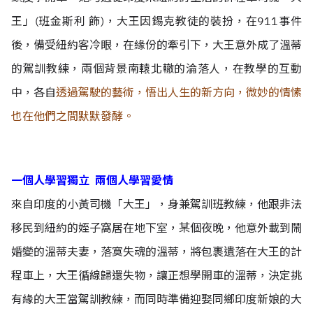
王」(班金斯利 飾)，大王因錫克教徒的裝扮，在911事件
後，備受紐約客冷眼，在緣份的牽引下，大王意外成了溫蒂
的駕訓教練，兩個背景南轅北轍的淪落人，在教學的互動
中，各自
透過駕駛的藝術，悟出人生的新方向，微妙的情愫
也在他們之間默默發酵。
一個人學習獨立 兩個人學習愛情
來自印度的小黃司機「大王」，身兼駕訓班教練，他跟非法
移民到紐約的姪子窩居在地下室，某個夜晚，他意外載到鬧
婚變的溫蒂夫妻，落寞失魂的溫蒂，將包裹遺落在大王的計
程車上，大王循線歸還失物，讓正想學開車的溫蒂，決定挑
有緣的大王當駕訓教練，而同時準備迎娶同鄉印度新娘的大