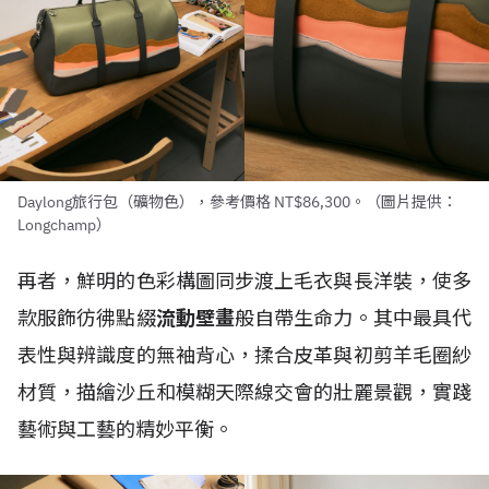
Daylong旅行包（礦物色），參考價格 NT$86,300。（圖片提供：
Longchamp）
再者，鮮明的色彩構圖同步渡上毛衣與長洋裝，使多
款服飾彷彿點綴
流動壁畫
般自帶生命力。其中最具代
表性與辨識度的無袖背心，揉合皮革與初剪羊毛圈紗
材質，描繪沙丘和模糊天際線交會的壯麗景觀，實踐
藝術與工藝的精妙平衡。