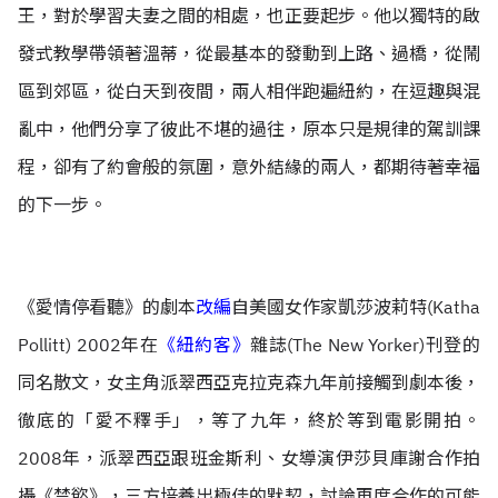
王，對於學習夫妻之間的相處，也正要起步。他以獨特的啟
發式教學帶領著溫蒂，從最基本的發動到上路、過橋，從鬧
區到郊區，從白天到夜間，兩人相伴跑遍紐約，在逗趣與混
亂中，他們分享了彼此不堪的過往，原本只是規律的駕訓課
程，卻有了約會般的氛圍，意外結緣的兩人，都期待著幸福
的下一步。
《愛情停看聽》的劇本
改編
自美國女作家凱莎波莉特(Katha
Pollitt) 2002年在
《紐約客》
雜誌(The New Yorker)刊登的
同名散文，女主角派翠西亞克拉克森九年前接觸到劇本後，
徹底的「愛不釋手」，等了九年，終於等到電影開拍。
2008年，派翠西亞跟班金斯利、女導演伊莎貝庫謝合作拍
攝《禁慾》，三方培養出極佳的默契，討論再度合作的可能