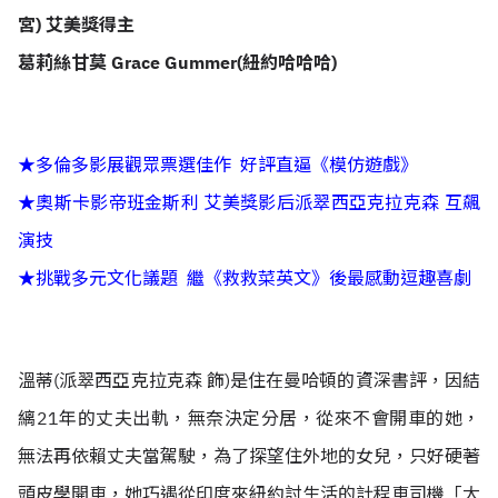
宮) 艾美獎得主
葛莉絲甘莫 Grace Gummer(紐約哈哈哈)
★多倫多影展觀眾票選佳作 好評直逼《模仿遊戲》
★奧斯卡影帝班金斯利 艾美獎影后派翠西亞克拉克森 互飆
演技
★挑戰多元文化議題 繼《救救菜英文》後最感動逗趣喜劇
溫蒂(派翠西亞克拉克森 飾)是住在曼哈頓的資深書評，因結
縭21年的丈夫出軌，無奈決定分居，從來不會開車的她，
無法再依賴丈夫當駕駛，為了探望住外地的女兒，只好硬著
頭皮學開車，她巧遇從印度來紐約討生活的計程車司機「大