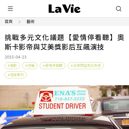
首頁
藝術
挑戰多元文化議題【愛情停看聽】奧
斯卡影帝與艾美獎影后互飆演技
2015-04-23
電影
改編
愛情停看聽
派翠西亞克拉克森
班金斯利