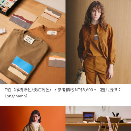
T恤（橄欖綠色/淡紅褐色），參考價格 NT$8,600。（圖片提供：
Longchamp）