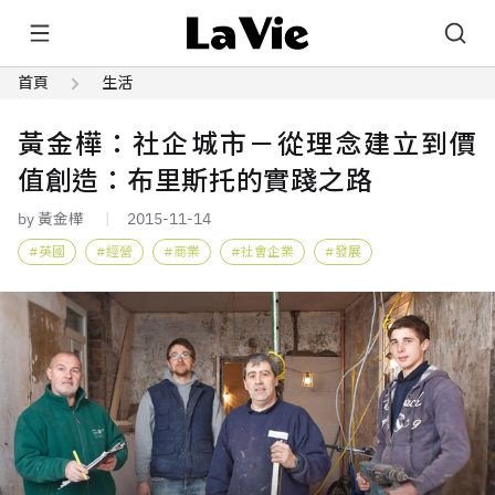
首頁
生活
黃金樺：社企城市－從理念建立到價
值創造：布里斯托的實踐之路
by 黃金樺
2015-11-14
英國
經營
商業
社會企業
發展