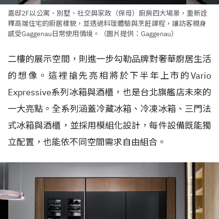
嘉邸2F以公寓、別墅、社交與家政（保母）廚房四大場景，重新詮
釋高端住宅的廚居樣貌，並透過料理體驗與烹飪課程，讓訪客親身
感受Gaggenau日常使用情境。（圖片提供：Gaggenau）
二樓的展示空間，則進一步勾勒品牌對奢華廚居生活
的想像。這裡搶先亮相將於下半年上市的Vario
Expressive系列冰箱與酒櫃，也是台北旗艦店未來的
一大亮點。全系列涵蓋冷藏冰箱、冷凍冰箱、三門法
式冰箱與酒櫃，並採用模組化設計，每件設備既能獨
立配置，也能依不同空間需求自由組合。