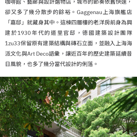
咖啡館、藝廊與設計選物店，城市的節奏依舊快速，
卻又多了幾分散步的餘裕。Gaggenau上海旗艦店
「嘉邸」就藏身其中。這棟四層樓的老洋房前身為興
建於1930年代的道里官邸，德國建築設計團隊
1zu33保留原有建築結構與磚石立面，並融入上海海
派文化與Art Deco語彙，讓近百年的歷史建築延續昔
日風貌，也多了幾分當代設計的俐落。