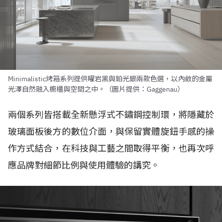
Minimalistic烤箱系列提供曜岩黑與鉑光銀兩款色選，以內斂的金屬
光澤自然融入櫥櫃與空間之中。（圖片提供：Gaggenau）
兩個系列皆搭載全新懸浮式不鏽鋼控制環，將隱藏於
玻璃面板後方的數位介面，與保留實體旋鈕手感的操
作方式結合，在科技與工藝之間取得平衡，也再次呼
應品牌對細節比例與使用體驗的講究。