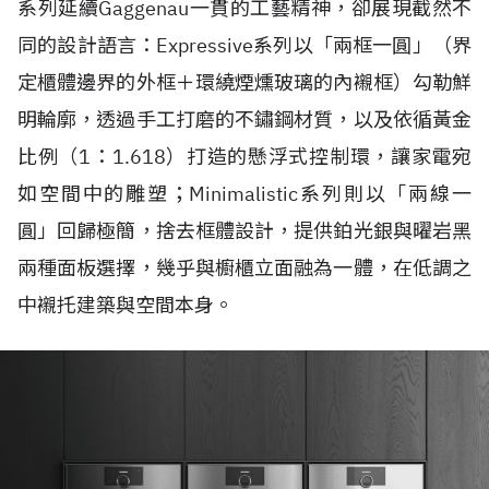
系列延續Gaggenau一貫的工藝精神，卻展現截然不
同的設計語言：Expressive系列以「兩框一圓」（界
定櫃體邊界的外框＋環繞煙燻玻璃的內襯框）勾勒鮮
明輪廓，透過手工打磨的不鏽鋼材質，以及依循黃金
比例（1：1.618）打造的懸浮式控制環，讓家電宛
如空間中的雕塑；Minimalistic系列則以「兩線一
圓」回歸極簡，捨去框體設計，提供鉑光銀與曜岩黑
兩種面板選擇，幾乎與櫥櫃立面融為一體，在低調之
中襯托建築與空間本身。