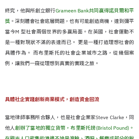
終究，他與所創立銀行
Grameen Bank共同贏得諾貝爾和平
獎
。深刻體會社會底層問題，也有可能創造商機，達到彌平
當今M 型社會兩個世界的多贏局面。
在英國，社會運動不
是一種對現狀不滿的表達而已。 更是一種打造理想社會的
具體作為。 而布里斯托的社會企業城市之路，從幾個案
例，讓我們一窺從理想到真實的實踐之旅。
具體社企實踐創新商業模式，創造資金回流
當地律師事務所合夥人，也是社會企業家Steve Clarke，同
他人
創辦了當地的獨立貨幣，布里斯托鎊(Bristol Pound)。
在觀光人口密集的港邊不論是渡輪、酒吧、餐廳或部分的稅