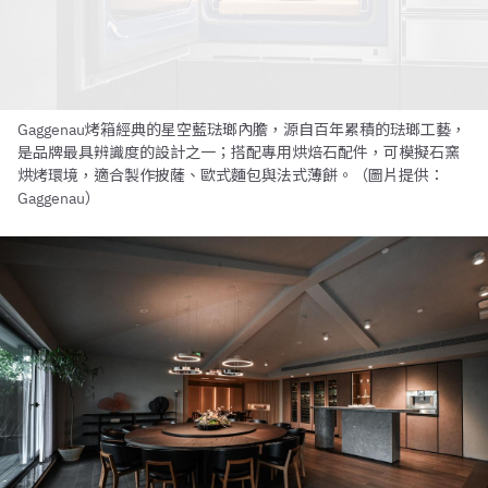
Gaggenau烤箱經典的星空藍琺瑯內膽，源自百年累積的琺瑯工藝，
是品牌最具辨識度的設計之一；搭配專用烘焙石配件，可模擬石窯
烘烤環境，適合製作披薩、歐式麵包與法式薄餅。（圖片提供：
Gaggenau）