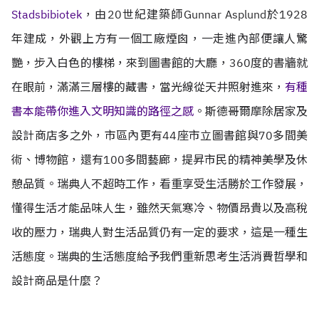
Stadsbibiotek
，由20世紀建築師Gunnar Asplund於1928
年建成，外觀上方有一個工廠煙囪，一走進內部便讓人驚
艷，步入白色的樓梯，來到圖書館的大廳，360度的書牆就
在眼前，滿滿三層樓的藏書，當光線從天井照射進來，
有種
書本能帶你進入文明知識的路徑之感
。斯德哥爾摩除居家及
設計商店多之外，市區內更有44座市立圖書館與70多間美
術、博物館，還有100多間藝廊，提昇市民的精神美學及休
憩品質。瑞典人不超時工作，看重享受生活勝於工作發展，
懂得生活才能品味人生，雖然天氣寒冷、物價昂貴以及高稅
收的壓力，瑞典人對生活品質仍有一定的要求，這是一種生
活態度。瑞典的生活態度給予我們重新思考生活消費哲學和
設計商品是什麼？