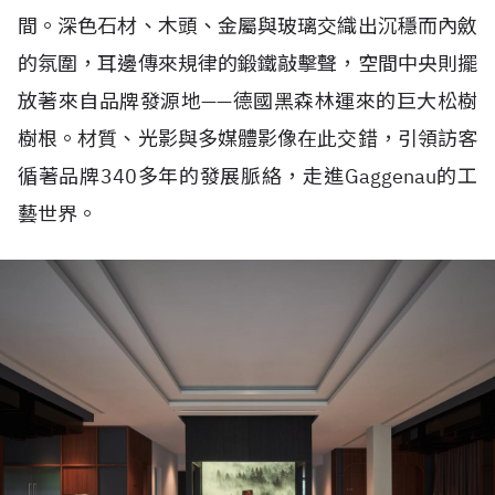
間。深色石材、木頭、金屬與玻璃交織出沉穩而內斂
的氛圍，耳邊傳來規律的鍛鐵敲擊聲，空間中央則擺
放著來自品牌發源地——德國黑森林運來的巨大松樹
樹根。材質、光影與多媒體影像在此交錯，引領訪客
循著品牌340多年的發展脈絡，走進Gaggenau的工
藝世界。