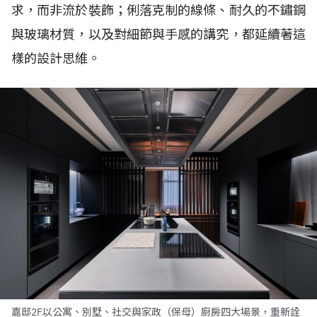
求，而非流於裝飾；俐落克制的線條、耐久的不鏽鋼
與玻璃材質，以及對細節與手感的講究，都延續著這
樣的設計思維。
嘉邸2F以公寓、別墅、社交與家政（保母）廚房四大場景，重新詮