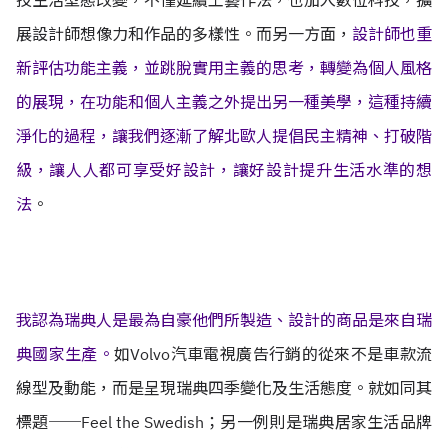
技生活型態改變，不僅延續工藝作法，也加入數位科技，擴
展設計師想像力和作品的多樣性。而另一方面，
設計師也重
新評估功能主義，並跳脫實用主義的思考，轉變為個人風格
的展現，在功能和個人主義之外提出另一種美學，這種持續
淨化的過程，讓我們逐漸了解北歐人提倡民主精神、打破階
級，讓人人都可享受好設計，讓好設計提升生活水準的想
法
。
我認為瑞典人是最為自豪他們所製造、設計的商品是來自瑞
典國家生產。
如Volvo汽車電視廣告行銷的從來不是車款流
線型及動能，而是呈現瑞典四季變化及生活態度。就如同其
標題──Feel the Swedish；另一例則是瑞典居家生活品牌