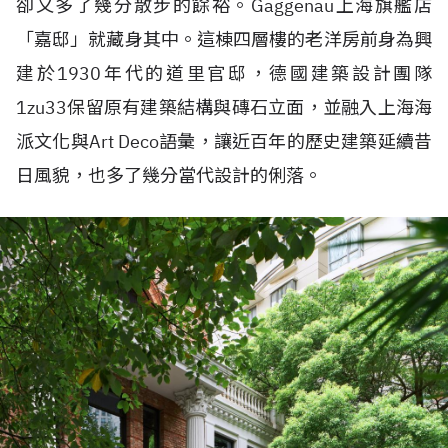
卻又多了幾分散步的餘裕。Gaggenau上海旗艦店
「嘉邸」就藏身其中。這棟四層樓的老洋房前身為興
建於1930年代的道里官邸，德國建築設計團隊
1zu33保留原有建築結構與磚石立面，並融入上海海
派文化與Art Deco語彙，讓近百年的歷史建築延續昔
日風貌，也多了幾分當代設計的俐落。