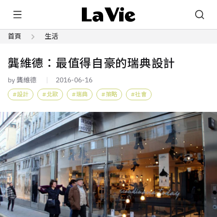
首頁
生活
龔維德：最值得自豪的瑞典設計
by 龔維德
2016-06-16
設計
北歐
瑞典
策略
社會