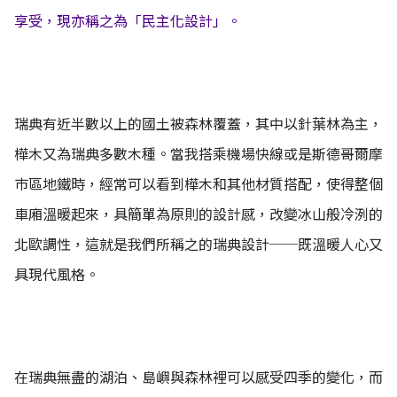
享受，現亦稱之為「民主化設計」。
瑞典有近半數以上的國土被森林覆蓋，其中以針葉林為主，
樺木又為瑞典多數木種。當我搭乘機場快線或是斯德哥爾摩
巿區地鐵時，經常可以看到樺木和其他材質搭配，使得整個
車廂溫暖起來，具簡單為原則的設計感，改變冰山般冷洌的
北歐調性，這就是我們所稱之的瑞典設計──既溫暖人心又
具現代風格。
在瑞典無盡的湖泊、島嶼與森林裡可以感受四季的變化，而