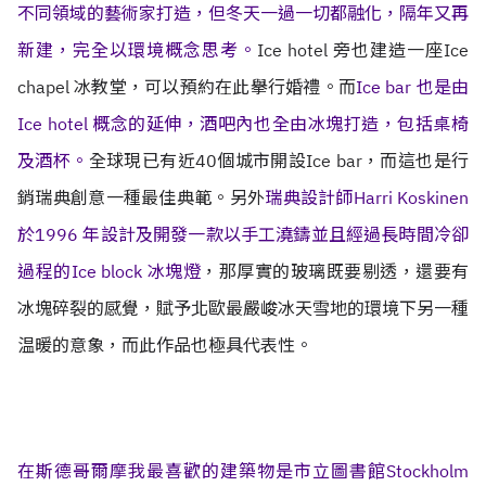
不同領域的藝術家打造，但冬天一過一切都融化，隔年又再
新建，完全以環境概念思考。
Ice hotel 旁也建造一座Ice
chapel 冰教堂，可以預約在此擧行婚禮。而
Ice bar 也是由
Ice hotel 概念的延伸，酒吧內也全由冰塊打造，包括桌椅
及酒杯。
全球現已有近40個城市開設Ice bar，而這也是行
銷瑞典創意一種最佳典範。另外
瑞典設計師Harri Koskinen
於1996 年設計及開發一款以手工澆鑄並且經過長時間冷卻
過程的Ice block 冰塊燈
，那厚實的玻璃既要剔透，還要有
冰塊碎裂的感覺，賦予北歐最嚴峻冰天雪地的環境下另一種
温暖的意象，而此作品也極具代表性。
在斯德哥爾摩我最喜歡的建築物是市立圖書館Stockholm