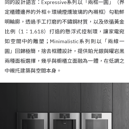
同的設計語言：Expressive系列以「兩框一圓」（界
定櫃體邊界的外框＋環繞煙燻玻璃的內襯框）勾勒鮮
明輪廓，透過手工打磨的不鏽鋼材質，以及依循黃金
比例（1：1.618）打造的懸浮式控制環，讓家電宛
如空間中的雕塑；Minimalistic系列則以「兩線一
圓」回歸極簡，捨去框體設計，提供鉑光銀與曜岩黑
兩種面板選擇，幾乎與櫥櫃立面融為一體，在低調之
中襯托建築與空間本身。