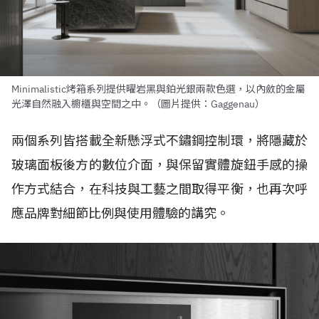
Minimalistic烤箱系列提供曜岩黑與鉑光銀兩款色選，以內斂的金屬
光澤自然融入櫥櫃與空間之中。（圖片提供：Gaggenau）
兩個系列皆搭載全新懸浮式不鏽鋼控制環，將隱藏於
玻璃面板後方的數位介面，與保留實體旋鈕手感的操
作方式結合，在科技與工藝之間取得平衡，也再次呼
應品牌對細節比例與使用體驗的講究。