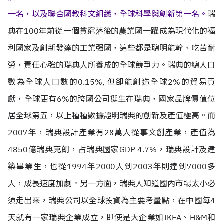
一名，以及聯合國教科文組織，全球科學與創新第一名。
瑞
典在100年前從一個貧窮落後的農業國一躍成為現代化的福
利國家及創新發達的工業强國，這些都是聰明能幹、吃苦耐
勞，責任心強的瑞典人所養成的全球競爭力。瑞典的總人口
數為全球人口數的0.15%, 但卻能創造全球2%的貿易貢
獻，全球更有6%的跨國公司誕生在瑞典，國家品牌價值位
居全球第五，以上種種數據證明瑞典的創新及產值極高。而
2007年，瑞典設計產業有28萬人從事文創產業，產值為
4850億瑞典克朗，占瑞典國家GDP 4.7%，瑞典設計及建
築畢業生，也從1994年2000人到2003年則達到7000多
人，成長速度加劇。另一方面，瑞典人知道國內市場太小必
須走出來，瑞典公司以全球投資為主要考量點，在中國每4
天就有一家瑞典企業成立，即使是大企業如IKEA、H&M和