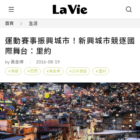
首頁
生活
運動賽事振興城市！新興城市競逐國
際舞台：里約
by 黃金樺
2016-08-19
奧運
巴西
黃金樺
公共建設
里約