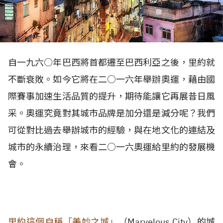
自一九六○年巴西將首都遷至巴西利亞之後，里約就
不斷衰敗。如今它將在二○一六年舉辦奧運，藉由國
際賽事加速生活品質的提升，期待能讓它再展昔日風
采。奧運究竟對其城市品牌是加分還是減分呢？我們
可從對比過去舉辦城市的經驗，與在地文化的連結及
城市的永續治理，來看二○一六奧運給里約的發展機
會。
里約這個自稱「美妙之城」
（Marvelous City）的城