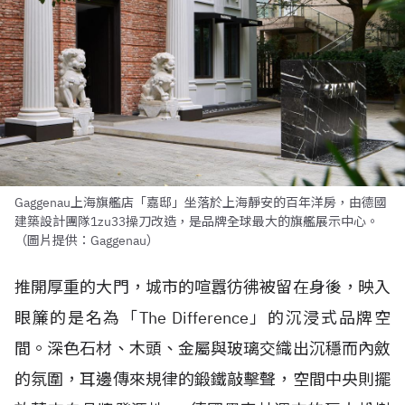
Gaggenau上海旗艦店「嘉邸」坐落於上海靜安的百年洋房，由德國
建築設計團隊1zu33操刀改造，是品牌全球最大的旗艦展示中心。
（圖片提供：Gaggenau）
推開厚重的大門，城市的喧囂彷彿被留在身後，映入
眼簾的是名為「The Difference」的沉浸式品牌空
間。深色石材、木頭、金屬與玻璃交織出沉穩而內斂
的氛圍，耳邊傳來規律的鍛鐵敲擊聲，空間中央則擺