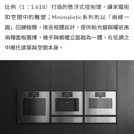
比例（1：1.618）打造的懸浮式控制環，讓家電宛
如空間中的雕塑；Minimalistic系列則以「兩線一
圓」回歸極簡，捨去框體設計，提供鉑光銀與曜岩黑
兩種面板選擇，幾乎與櫥櫃立面融為一體，在低調之
中襯托建築與空間本身。