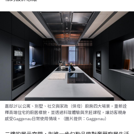
嘉邸2F以公寓、別墅、社交與家政（保母）廚房四大場景，重新詮
釋高端住宅的廚居樣貌，並透過料理體驗與烹飪課程，讓訪客親身
感受Gaggenau日常使用情境。（圖片提供：Gaggenau）