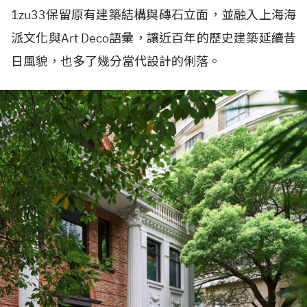
1zu33保留原有建築結構與磚石立面，並融入上海海
派文化與Art Deco語彙，讓近百年的歷史建築延續昔
日風貌，也多了幾分當代設計的俐落。