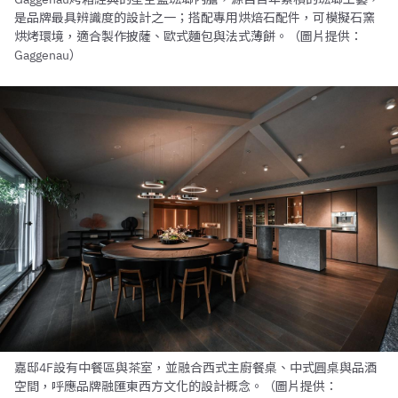
是品牌最具辨識度的設計之一；搭配專用烘焙石配件，可模擬石窯
烘烤環境，適合製作披薩、歐式麵包與法式薄餅。（圖片提供：
Gaggenau）
嘉邸4F設有中餐區與茶室，並融合西式主廚餐桌、中式圓桌與品酒
空間，呼應品牌融匯東西方文化的設計概念。（圖片提供：