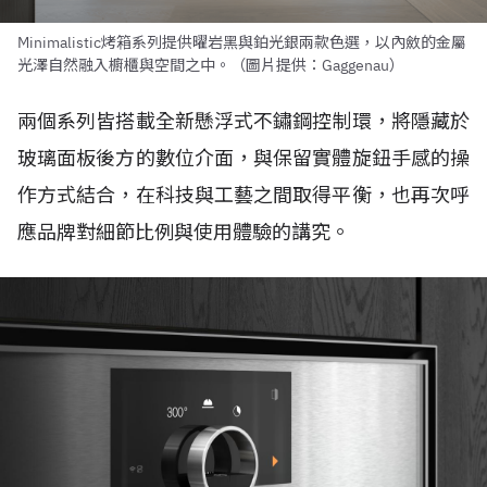
Minimalistic烤箱系列提供曜岩黑與鉑光銀兩款色選，以內斂的金屬
光澤自然融入櫥櫃與空間之中。（圖片提供：Gaggenau）
兩個系列皆搭載全新懸浮式不鏽鋼控制環，將隱藏於
玻璃面板後方的數位介面，與保留實體旋鈕手感的操
作方式結合，在科技與工藝之間取得平衡，也再次呼
應品牌對細節比例與使用體驗的講究。