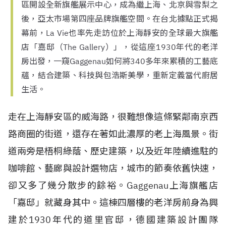
區開設全新旗艦展示中心，成為繼上海、北京與雪梨之
後，亞太市場第四座品牌旗艦空間。在台北據點正式揭
幕前，La Vie也率先走訪位於上海靜安的全球最大旗艦
店「嘉邸（The Gallery）」，從這座1930年代的老洋
房出發，一窺Gaggenau如何將340多年來累積的工藝底
蘊，結合建築、科技與包浩斯美學，重新定義當代廚居
生活。
走在上海靜安區的威海路，很難想像這條緊鄰南京西
路商圈的街道，還存在著如此濃厚的老上海風景。街
道兩旁是梧桐綠蔭、歷史建築，以及近年陸續進駐的
咖啡館、藝廊與設計選物店，城市的節奏依舊快速，
卻又多了幾分散步的餘裕。Gaggenau上海旗艦店
「嘉邸」就藏身其中。這棟四層樓的老洋房前身為興
建於1930年代的道里官邸，德國建築設計團隊