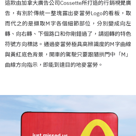
這款由加拿大廣告公司Cossette所打造的行銷視覺廣
告，有別於傳統一
整塊露出麥當勞Logo的看板，取
而代之的是擷取M字各個細節部位，分別變成向左
轉、向右轉、下個路口和你剛錯過了，請迴轉的特色
符號方向標誌。通過麥當勞極具高辨識度的M字曲線
與黃紅底色背景，開車的駕駛只要跟隨拱門中「M」
曲線方向指示，即能到達目的地麥當勞。