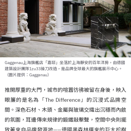
Gaggenau上海旗艦店「嘉邸」坐落於上海靜安的百年洋房，由德國
建築設計團隊1zu33操刀改造，是品牌全球最大的旗艦展示中心。
（圖片提供：Gaggenau）
推開厚重的大門，城市的喧囂彷彿被留在身後，映入
眼簾的是名為「The Difference」的沉浸式品牌空
間。深色石材、木頭、金屬與玻璃交織出沉穩而內斂
的氛圍，耳邊傳來規律的鍛鐵敲擊聲，空間中央則擺
放著來自品牌發源地——德國黑森林運來的巨大松樹