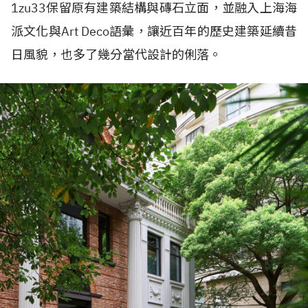
1zu33保留原有建築結構與磚石立面，並融入上海海
派文化與Art Deco語彙，讓近百年的歷史建築延續昔
日風貌，也多了幾分當代設計的俐落。