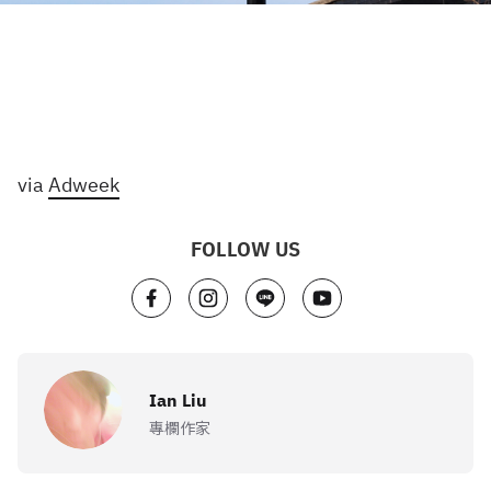
via
Adweek
FOLLOW US
Ian Liu
專欄作家