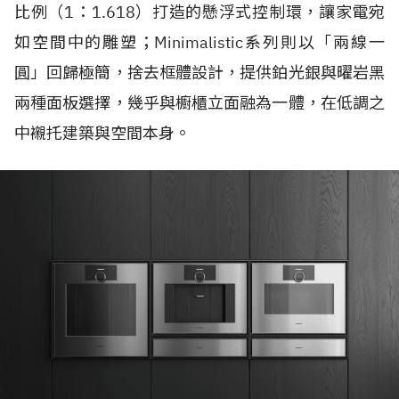
比例（1：1.618）打造的懸浮式控制環，讓家電宛
如空間中的雕塑；Minimalistic系列則以「兩線一
圓」回歸極簡，捨去框體設計，提供鉑光銀與曜岩黑
兩種面板選擇，幾乎與櫥櫃立面融為一體，在低調之
中襯托建築與空間本身。