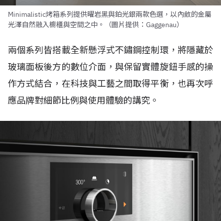
Minimalistic烤箱系列提供曜岩黑與鉑光銀兩款色選，以內斂的金屬
光澤自然融入櫥櫃與空間之中。（圖片提供：Gaggenau）
兩個系列皆搭載全新懸浮式不鏽鋼控制環，將隱藏於
玻璃面板後方的數位介面，與保留實體旋鈕手感的操
作方式結合，在科技與工藝之間取得平衡，也再次呼
應品牌對細節比例與使用體驗的講究。