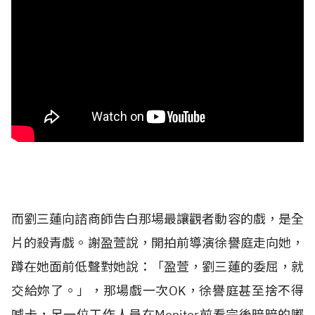
而劉三蓮向諮商師告白那場最讓觀者動容的戲，是全
片的殺青戲。謝盈萱說，開拍前導演徐譽庭走向她，
蹲在她面前低聲對她說：「盈萱，劉三蓮的委屈，就
交給妳了。」，那場戲一次OK，徐譽庭甚至捨不得
喊卡，另一位工作人員在Monitor前看完後暗暗的嘟