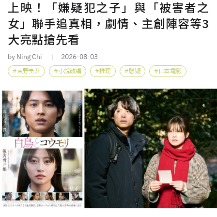
上映！「嫌疑犯之子」與「被害者之
女」聯手追真相，劇情、主創陣容等3
大亮點搶先看
by Ning Chi
2026-08-03
東野圭吾
小說改編
推理
懸疑
日本電影