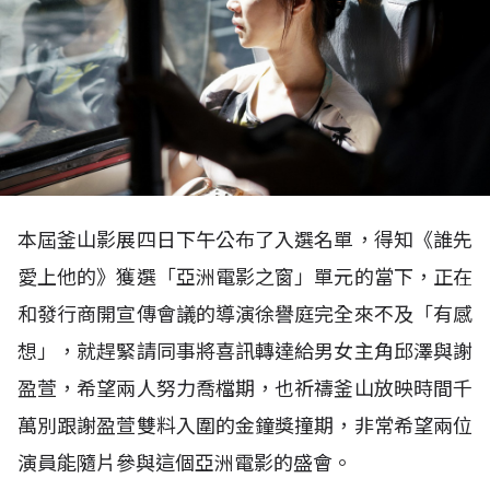
本屆釜山影展四日下午公布了入選名單，得知《誰先
愛上他的》獲選「亞洲電影之窗」單元的當下，正在
和發行商開宣傳會議的導演徐譽庭完全來不及「有感
想」，就趕緊請同事將喜訊轉達給男女主角邱澤與謝
盈萱，希望兩人努力喬檔期，也祈禱釜山放映時間千
萬別跟謝盈萱雙料入圍的金鐘獎撞期，非常希望兩位
演員能隨片參與這個亞洲電影的盛會。