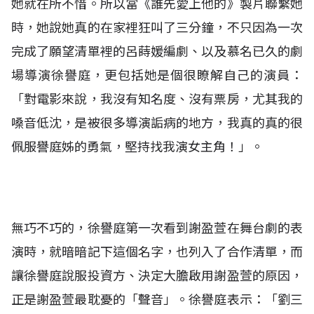
她就在所不惜。所以當《誰先愛上他的》製片聯繫她
時，她說她真的在家裡狂叫了三分鐘，不只因為一次
完成了願望清單裡的呂蒔媛編劇、以及慕名已久的劇
場導演徐譽庭，更包括她是個很瞭解自己的演員：
「對電影來說，我沒有知名度、沒有票房，尤其我的
嗓音低沈，是被很多導演詬病的地方，我真的真的很
佩服譽庭姊的勇氣，堅持找我演女主角！」。
無巧不巧的，徐譽庭第一次看到謝盈萱在舞台劇的表
演時，就暗暗記下這個名字，也列入了合作清單，而
讓徐譽庭說服投資方、決定大膽啟用謝盈萱的原因，
正是謝盈萱最耽憂的「聲音」。徐譽庭表示：「劉三