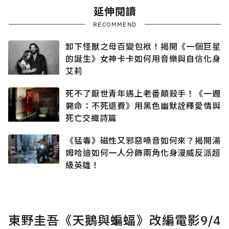
延伸閱讀
RECOMMEND
卸下怪獸之母百變包袱！揭開《一個巨星
的誕生》女神卡卡如何用音樂與自信化身
艾莉
死不了厭世青年遇上老番顛殺手！《一週
斃命：不死退費》用黑色幽默詮釋愛情與
死亡交織詩篇
《猛毒》磁性又邪惡嗓音如何來？揭開湯
姆哈迪如何一人分飾兩角化身漫威反派超
級英雄！
東野圭吾《天鵝與蝙蝠》改編電影9/4