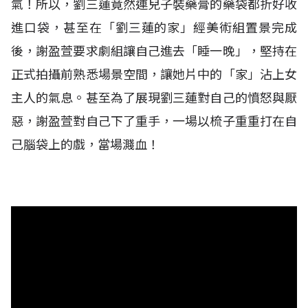
氣！所以，劉三蓮竟然連兒子裝藥膏的藥袋都折好收
進口袋，甚至在「劉三蓮的家」經美術組置景完成
後，謝盈萱要求劇組讓自己進去「睡一晚」，堅持在
正式拍攝前熟悉場景空間，讓她片中的「家」沾上女
主人的氣息。甚至為了展現劉三蓮對自己的憤怒與厭
惡，謝盈萱對自己下了重手，一場以梳子重重打在自
己腦袋上的戲，當場濺血！