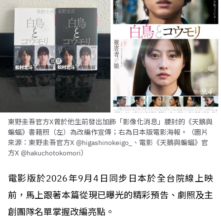
東野圭吾官方X曾於他生前發出加飾「影像化消息」腰封的《天鵝與
蝙蝠》書籍照（左）為改編作宣傳；右為日本版電影海報。（圖片
來源：東野圭吾官方X @higashinokeigo_、電影《天鵝與蝙蝠》官
方X @hakuchotokomori）
電影版於2026年9月4日同步日本於全台院線上映
前，馬上跟著本篇從現已曝光的精彩預告、劇照及主
創團隊名單掌握改編亮點。