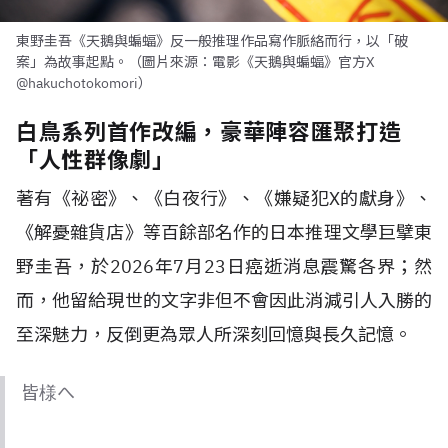
東野圭吾《天鵝與蝙蝠》反一般推理作品寫作脈絡而行，以「破
案」為故事起點。（圖片來源：電影《天鵝與蝙蝠》官方X
@hakuchotokomori）
白鳥系列首作改編，豪華陣容匯聚打造
「人性群像劇」
著有《祕密》、《白夜行》、《嫌疑犯X的獻身》、
《解憂雜貨店》等百餘部名作的日本推理文學巨擘東
野圭吾，於2026年7月23日癌逝消息震驚各界；然
而，他留給現世的文字非但不會因此消減引人入勝的
至深魅力，反倒更為眾人所深刻回憶與長久記憶。
皆様へ