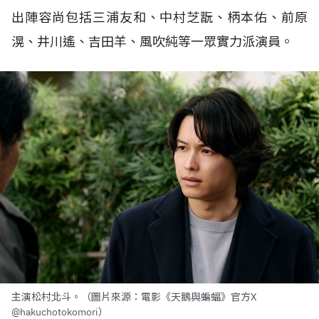
出陣容尚包括三浦友和、中村芝翫、柄本佑、前原
滉、井川遙、吉田羊、風吹純等一眾實力派演員。
主演松村北斗。（圖片來源：電影《天鵝與蝙蝠》官方X
@hakuchotokomori）