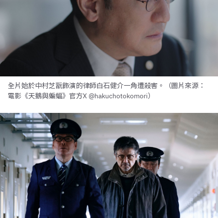
全片始於中村芝翫飾演的律師白石健介一角遭殺害。（圖片來源：
電影《天鵝與蝙蝠》官方X @hakuchotokomori）