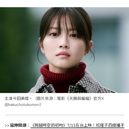
主演今田美櫻。（圖片來源：電影《天鵝與蝙蝠》官方X
@hakuchotokomori）
>>
延伸閱讀
：
《跨越時空的初吻》7/11在台上映！松隆子四度攜手