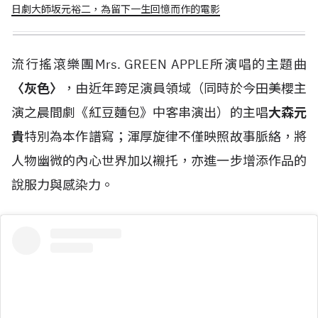
日劇大師坂元裕二，為留下一生回憶而作的電影
流行搖滾樂團Mrs. GREEN APPLE所演唱的主題曲
〈灰色〉
，由近年跨足演員領域（同時於今田美櫻主
演之晨間劇《紅豆麵包》中客串演出）的主唱
大森元
貴
特別為本作譜寫；渾厚旋律不僅映照故事脈絡，將
人物幽微的內心世界加以襯托，亦進一步增添作品的
說服力與感染力。