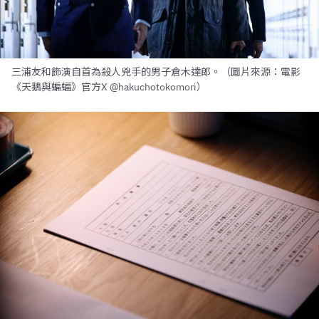
三浦友和飾演自首為殺人兇手的男子倉木達郎。（圖片來源：電影
《天鵝與蝙蝠》官方X @hakuchotokomori）