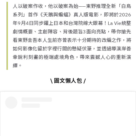
人以破案作收，他以破案為始——東野推理全新「白鳥
系列」首作《天鵝與蝙蝠》真人版電影，即將於2026
年9月4日同步躍上日本和台灣院線大銀幕！La Vie統整
劇情概要、主創陣容、背後題旨3面向亮點，帶你搶先
看東野圭吾本人生前亦曾表示十分期待的改編之作，將
如何影像化留於字裡行間的懸疑伏筆，並透過導演岸善
幸銳利刻畫的極端處境角色，帶來震撼人心的重新演
繹。
\ 圖文懶人包 /