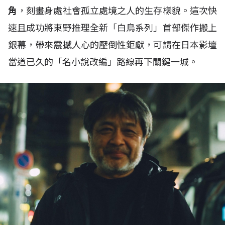
角
，刻畫身處社會孤立處境之人的生存樣貌。這次快
速且成功將東野推理全新「白鳥系列」首部傑作搬上
銀幕，帶來震撼人心的壓倒性鉅獻，可謂在日本影壇
當道已久的「名小說改編」路線再下關鍵一城。