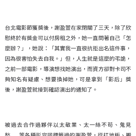
台北電影節獲獎後，謝盈萱在家閉關了三天，除了欣
慰終於有獎金可以付房租之外，她一直問著自己「怎
麼辦？」，她說：「其實我一直很抗拒出名這件事，
因為很害怕失去自我。」但，人生就是這麼的弔詭，
之前一部電影，導演想找她演出，而資方卻對卡司不
夠知名有疑慮、想要換掉她，可是拿到「影后」獎
後，謝盈萱就接到確認演出的通知了。
被過去合作過夥伴以太敬業、太一絲不苟、鬼見
愁……等各種形容詞標籤過的謝盈萱，從扛地板、搬