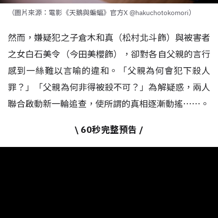
（圖片來源：電影《天鵝與蝙蝠》官方X @hakuchotokomori）
然而，嫌疑犯之子倉木和真（松村北斗飾）與被害者
之女白石美令（今田美櫻飾），卻對各自父親的言行
感到一絲難以言喻的違和。「父親為何會犯下殺人
罪？」「父親為何非得被殺不可？」為解疑惑，兩人
聯合啟動新一輪追查，使所謂的真相逐漸動搖⋯⋯。
\ 60秒完整預告 /