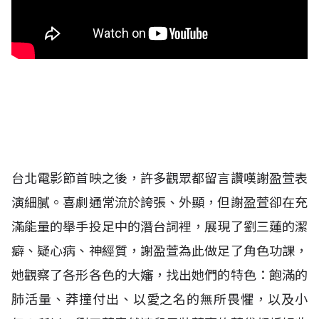
台北電影節首映之後，許多觀眾都留言讚嘆謝盈萱表
演細膩。喜劇通常流於誇張、外顯，但謝盈萱卻在充
滿能量的舉手投足中的潛台詞裡，展現了劉三蓮的潔
癖、疑心病、神經質，謝盈萱為此做足了角色功課，
她觀察了各形各色的大嬸，找出她們的特色：飽滿的
肺活量、莽撞付出、以愛之名的無所畏懼，以及小