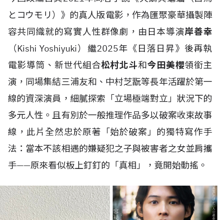
とコウモリ）》的真人版電影，作為匯聚豪華攝製陣
容共同織就的寫實人性群像劇，由日本導演
岸善幸
（Kishi Yoshiyuki）繼2025年《日落日昇》後再執
電影導筒、新世代組合
松村北斗
和
今田美櫻
領銜主
演，同場集結三浦友和、中村芝翫等長年活躍於第一
線的資深演員，細膩探索「立場極端對立」狀況下的
多元人性。且有別於一般推理作品多以破案收束故事
線，此片全然忠於原著「始於破案」的獨特寫作手
法：當本不該相遇的嫌疑犯之子與被害者之女並肩攜
手——原來看似板上釘釘的「真相」，竟開始動搖。