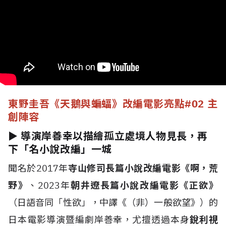
東野圭吾《天鵝與蝙蝠》改編電影亮點
#02 主
創陣容
► 導演岸善幸以描繪孤立處境人物見長，再
下「名小說改編」一城
聞名於2017年
寺山修司長篇小說改編電影《啊，荒
野》
、2023年
朝井遼長篇小說改編電影《正欲》
（日語音同「性欲」，中譯《（非）一般欲望》）的
日本電影導演暨編劇岸善幸，尤擅透過本身
銳利視