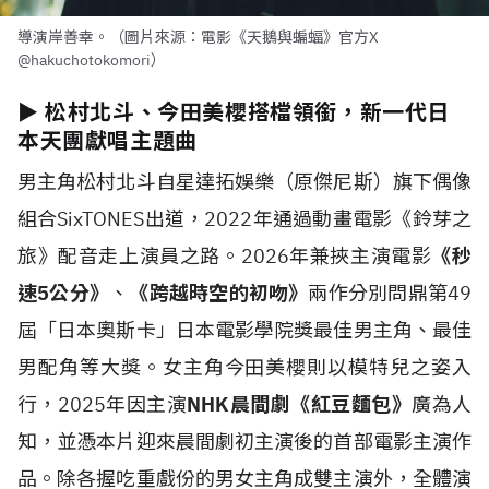
導演岸善幸。（圖片來源：電影《天鵝與蝙蝠》官方X
@hakuchotokomori）
► 松村北斗、今田美櫻搭檔領銜，新一代日
本天團獻唱主題曲
男主角松村北斗自星達拓娛樂（原傑尼斯）旗下偶像
組合SixTONES出道，2022年通過動畫電影《鈴芽之
旅》配音走上演員之路。2026年兼挾主演電影
《秒
速5公分》
、
《跨越時空的初吻》
兩作分別問鼎第49
屆「日本奧斯卡」日本電影學院獎最佳男主角、最佳
男配角等大獎。女主角今田美櫻則以模特兒之姿入
行，2025年因主演
NHK晨間劇《紅豆麵包》
廣為人
知，並憑本片迎來晨間劇初主演後的首部電影主演作
品。除各握吃重戲份的男女主角成雙主演外，全體演