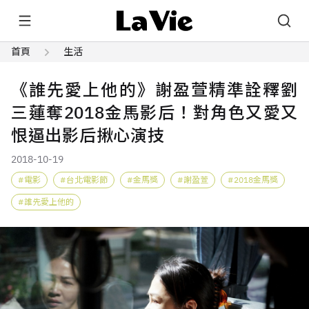
首頁
生活
《誰先愛上他的》謝盈萱精準詮釋劉
三蓮奪2018金馬影后！對角色又愛又
恨逼出影后揪心演技
2018-10-19
電影
台北電影節
金馬獎
謝盈萱
2018金馬獎
誰先愛上他的