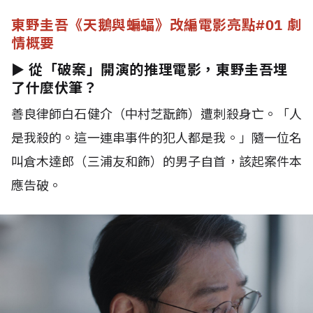
東野圭吾《天鵝與蝙蝠》改編電影亮點#01 劇
情概要
► 從「破案」開演的推理電影，東野圭吾埋
了什麼伏筆？
善良律師白石健介（中村芝翫飾）遭刺殺身亡。「人
是我殺的。這一連串事件的犯人都是我。」隨一位名
叫倉木達郎（三浦友和飾）的男子自首，該起案件本
應告破。