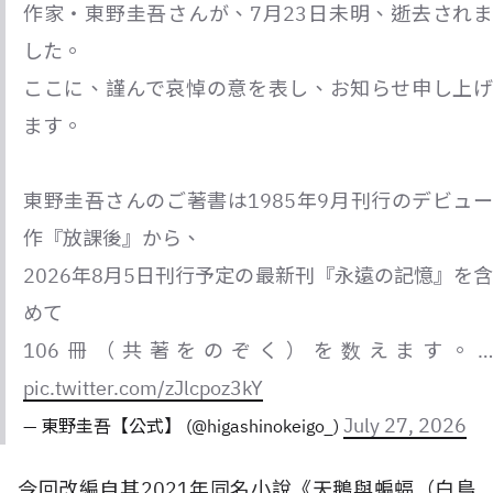
作家・東野圭吾さんが、7月23日未明、逝去されま
した。
ここに、謹んで哀悼の意を表し、お知らせ申し上げ
ます。
東野圭吾さんのご著書は1985年9月刊行のデビュー
作『放課後』から、
2026年8月5日刊行予定の最新刊『永遠の記憶』を含
めて
106冊（共著をのぞく）を数えます。…
pic.twitter.com/zJlcpoz3kY
July 27, 2026
— 東野圭吾【公式】 (@higashinokeigo_)
今回改編自其2021年同名小說《天鵝與蝙蝠（白鳥