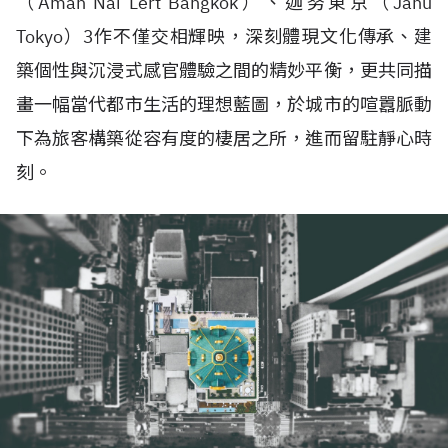
（Aman Nai Lert Bangkok）、迦努東京（Janu
Tokyo）3作不僅交相輝映，深刻體現文化傳承、建
築個性與沉浸式感官體驗之間的精妙平衡，更共同描
畫一幅當代都市生活的理想藍圖，於城市的喧囂脈動
下為旅客構築從容有度的棲居之所，進而留駐靜心時
刻。