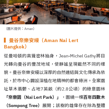
（圖片提供：Aman）
▍曼谷奈樂安縵（Aman Nai Lert
Bangkok）
從曼哈頓的高聳密林抽身，Jean-Michel Gathy將目
光轉向曼谷的豐茂地域，使靜謐呈現截然不同的樣
貌。曼谷奈樂安縵以深厚的自然連結與文化傳承為依
託，於市中心闢設深植在地精神的都會綠洲。全案選
址草木蓊鬱、占地7英畝（約2.8公頃）的綠意園林
「奈樂園（Nai Lert Park）」
，圍繞一棵
百年四數木
（Sompong Tree）
展開；該樹的雄偉存在除為整體