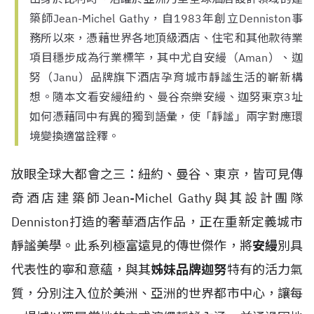
築師Jean-Michel Gathy，自1983年創立Denniston事
務所以來，憑藉世界各地頂級酒店、住宅和其他款待業
項目穩步成為行業標竿，其中尤自安縵（Aman）、迦
努（Janu）品牌旗下酒店孕育城市靜謐生活的嶄新構
想。隨本文看安縵紐約、曼谷奈樂安縵、迦努東京3址
如何憑藉同中有異的獨到語彙，使「靜謐」兩字對應環
境變換適當詮釋。
放眼全球大都會之三：紐約、曼谷、東京，皆可見傳
奇酒店建築師Jean-Michel Gathy與其設計團隊
Denniston打造的奢華酒店作品，正在重新定義城市
靜謐美學。此系列極富遠見的傳世傑作，將
安縵
別具
代表性的寧和意蘊，與其
姊妹品牌迦努
特有的活力氣
質，分別注入位於美洲、亞洲的世界都市中心，讓每