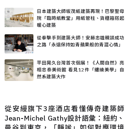
日本建築大師坂茂紙建築再現！巴黎聖母
院「臨時紙教堂」用紙管柱、貨櫃箱搭起
暖心建築
從拳擊手到建築大師！安藤忠雄親談成功
之路「永遠保持如青蘋果般的青澀心情」
平田晃久台灣首次個展！《人間自然》亮
相忠泰美術館 看見12件「纏繞美學」自
然系建築大作
從安縵旗下3座酒店看懂傳奇建築師
Jean-Michel Gathy設計語彙：紐約、
曼谷到東京，「靜謐」如何對應環境