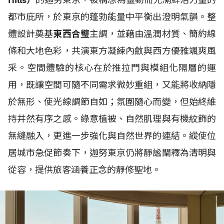
都市庇所，於東京的蓬勃能量中平衡出澄明氣韻。整
體設計奠基
東西合璧
主調，並藉由溫潤材質、簡約線
條和大地色彩，共演東方凝練內斂與西方優雅颯爽風
采。空間體驗的核心在於推拉門與模組化隔層的運
用，既讓空間可隨不同需求微妙重組，又能將收納隱
於無形、使光線調節自如；氛圍隨心而變，但始終維
持井然有序之感。綠意植被、自然肌理與有機紋飾的
無縫融入，更進一步強化與自然世界的連結。縱使位
居城市急促節奏下，迦努東京仍將靜謐闡釋為清明與
從容，提供旅客涵養正念的靜修聖地。