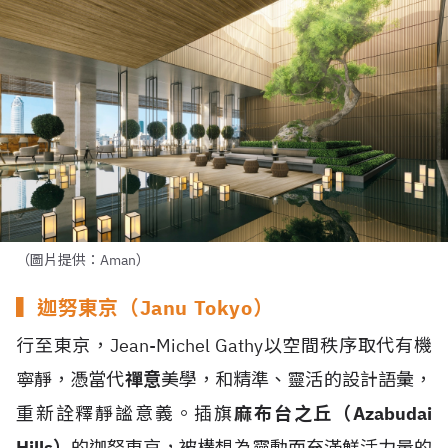
（圖片提供：Aman）
▍迦努東京（Janu Tokyo）
行至東京，Jean-Michel Gathy以空間秩序取代有機
寧靜，憑當代
禪意
美學，和精準、靈活的設計語彙，
重新詮釋靜謐意義。插旗
麻布台之丘（Azabudai
Hills）
的迦努東京，被構想為靈動而充滿鮮活力量的