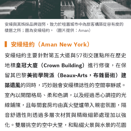
安縵與其姊妹品牌迦努，致力於喧囂城市中為旅客構築從容有度的
棲居之所；圖為安縵紐約。（圖片提供：Aman）
▍安縵紐約（Aman New York）
安縵紐約主要針對第五大道與57街交匯點所在歷史
地標
皇冠大廈（Crown Building）
進行修復，在保
留其巴黎
美術學院派（Beaux-Arts，布雜藝術）建
築遺風
的同時，巧妙融會安縵標誌性的空間寧靜感。
室內以開闊格局、柔和色調，以及經過悉心調控的光
線鋪陳，且每間套房均由真火壁爐帶入親密氛圍，隔
音舒適性則透過多層次材質與精緻細節處理加以強
化。雙層挑空的空中大堂，和點綴火景與水景的花園