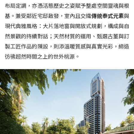
布局定調，亦憑活態歷史之姿賦予整處空間靈魂與根
基。兼受鄰近宅邸啟發，室內且交織
傳統泰式元素
與
現代典雅風格：大片落地窗與開放式規劃，構成與自
然景觀的持續對話；天然材質的運用、甄選古董與訂
製工匠作品的陳設，則添溫暖質感與真實光彩，締造
彷彿超然時間之上的世外桃源。