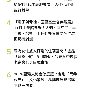
從8件現代主義經典看「人性化建築」
設計哲學
4
「蠍子與青蛙：國巨基金會典藏展」
11月中美館登場！大衛・霍克尼、畢
卡索、培根、丁托列托等國際名作展
開藝術對話
5
專為女性旅人打造的住宿空間！雲品
「寶桑小町」8月開張，台東女中校長
老宿舍化身日式青旅
6
2026臺灣文博會怎麼逛？走進「第零
位元」，文化策展、品牌商展雙展區
亮點一次看