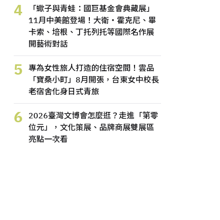
4
「蠍子與青蛙：國巨基金會典藏展」
11月中美館登場！大衛・霍克尼、畢
卡索、培根、丁托列托等國際名作展
開藝術對話
5
專為女性旅人打造的住宿空間！雲品
「寶桑小町」8月開張，台東女中校長
老宿舍化身日式青旅
6
2026臺灣文博會怎麼逛？走進「第零
位元」，文化策展、品牌商展雙展區
亮點一次看