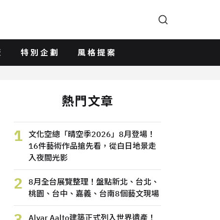
版
特別企劃
風格提案
熱門文章
1
文化空總「晴空季2026」8月登場！
16件藝術作品搶先看，從白日地景走
入夜間光影
2
8月全台展覽整理！盤點新北、台北、
桃園、台中、嘉義、台南8個藝文現場
3
Alvar Aalto建築正式列入世界遺產！