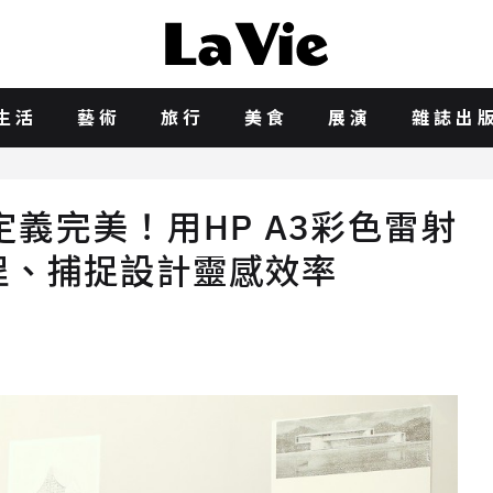
生活
藝術
旅行
美食
展演
雜誌出
義完美！用HP A3彩色雷射
程、捕捉設計靈感效率