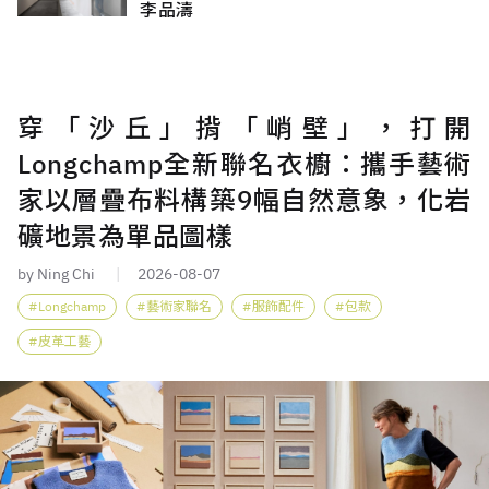
李品濤
穿「沙丘」揹「峭壁」，打開
Longchamp全新聯名衣櫥：攜手藝術
家以層疊布料構築9幅自然意象，化岩
礦地景為單品圖樣
by Ning Chi
2026-08-07
Longchamp
藝術家聯名
服飾配件
包款
皮革工藝