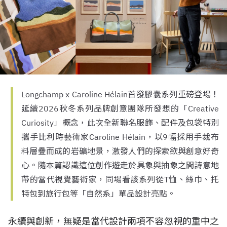
Longchamp x Caroline Hélain首發膠囊系列重磅登場！
延續2026秋冬系列品牌創意團隊所發想的「Creative
Curiosity」概念，此次全新聯名服飾、配件及包袋特別
攜手比利時藝術家Caroline Hélain，以9幅採用手裁布
料層疊而成的岩礦地景，激發人們的探索欲與創意好奇
心。隨本篇認識這位創作遊走於具象與抽象之間詩意地
帶的當代視覺藝術家，同場看該系列從T恤、絲巾、托
特包到旅行包等「自然系」單品設計亮點。
永續與創新，無疑是當代設計兩項不容忽視的重中之