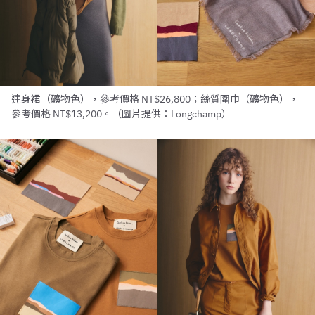
連身裙（礦物色），參考價格 NT$26,800；絲質圍巾（礦物色），
參考價格 NT$13,200。（圖片提供：Longchamp）