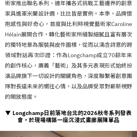
術家推出聯名系列、連年攜各式挑戰工藝邊界的創意
家具進軍米蘭設計週，比比皆是實例。本季，品牌懷
抱感性與好奇心，首度與比利時視覺藝術家Caroline
H
é
lain展開合作，轉化藝術家所縫製細膩且富有層次
的獨特地景為服裝與皮件圖樣，從而以滿含詩意的跨
領域對話再次印證：作為Longchamp成立70餘年來
的創作核心，廣義「藝術」及其多元表現形式始終扮
演品牌旗下一切設計的關鍵角色，深度聯繫著創意團
隊對長遠未來的嚮往心情，以及品牌受眾對嶄新視野
的開放態度。
▼ Longchamp日前落地台北的
2026
秋冬系列發表
會，於現場構築一座沉浸式畫廊展陳單品