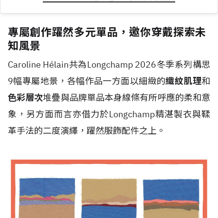
專屬創作躍然多元單品，邀你穿戴探索未
知風景
Caroline H
é
lain共為Longchamp 2026冬季系列構思
9幅專屬地景，各幅作品一方面以細緻的
織紋肌理
和
色彩層次
堆疊與品牌單品本身線條有所呼應的柔和意
象，另方面而言亦借力於Longchamp精湛製衣與鞣
革手法的二度演繹，躍然服飾配件之上。