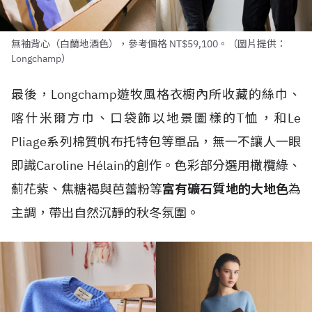
無袖背心（白蘭地酒色），參考價格 NT$59,100。（圖片提供：
Longchamp）
最後，Longchamp遊牧風格衣櫥內所收藏的絲巾、
喀什米爾方巾、口袋飾以地景圖樣的T恤，和Le
Pliage系列棉質帆布托特包等單品，無一不讓人一眼
即識Caroline Hélain的創作。色彩部分選用橄欖綠、
薊花紫、焦糖褐與芭蕾粉等
富有礦石質地的大地色
為
主調，帶出自然沉靜的秋冬氛圍。