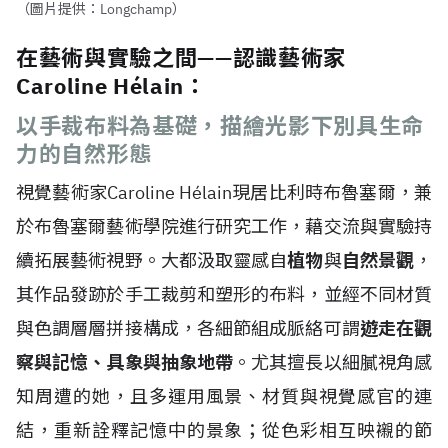
（圖片提供：Longchamp）
在藝術與實驗之間——認識藝術家
Caroline Hélain：
以手裁布料為基礎，描繪光影下別具生命
力的自然形態
視覺藝術家Caroline H
é
lain現居比利時布魯塞爾，兼
於布魯塞爾藝術學院進行研究工作，藉交流與實驗持
續拓展藝術視野。大都汲取靈感自
植物
與
自然景觀
，
其作品發跡於手工裁剪和塑形的布料，並經不同材質
與色調層層拼接構成，各細節組成脈絡可謂
遊走在觀
察與記憶、具象與抽象地帶
。尤其擅長以細膩視角感
知周遭的她，且多運用風景、材質與視覺感官的連
結，重新詮釋記憶中的景象；從色彩相互映襯的節