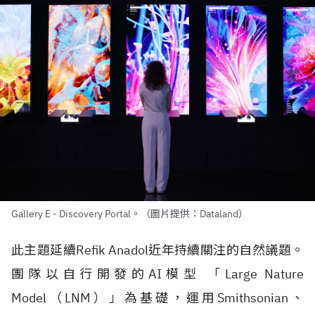
Gallery E - Discovery Portal。（圖片提供：Dataland）
此主題延續
Refik Anadol
近年持續關注的自然議題。
團隊以自行開發的
AI
模型 「
Large Nature
Model
（
LNM
）」為基礎，運用
Smithsonian
、