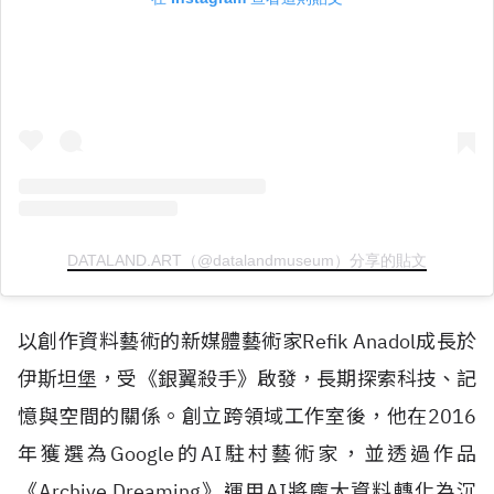
DATALAND.ART（@datalandmuseum）分享的貼文
以創作資料藝術的新媒體藝術家
Refik Anadol
成長於
伊斯坦堡，受《銀翼殺手》啟發，長期探索科技、記
憶與空間的關係。創立跨領域工作室後，他在
2016
年獲選為
Google
的
AI
駐村藝術家，並透過作品
《
Archive Dreaming
》運用
AI
將龐大資料轉化為沉