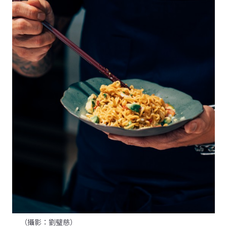
（攝影：劉璧慈）