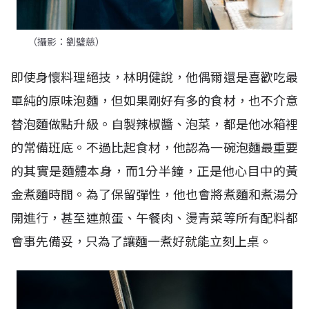
（攝影：劉璧慈）
即使身懷料理絕技，林明健說，他偶爾還是喜歡吃最
單純的原味泡麵，但如果剛好有多的食材，也不介意
替泡麵做點升級。自製辣椒醬、泡菜，都是他冰箱裡
的常備班底。不過比起食材，他認為一碗泡麵最重要
的其實是麵體本身，而1分半鐘，正是他心目中的黃
金煮麵時間。為了保留彈性，他也會將煮麵和煮湯分
開進行，甚至連煎蛋、午餐肉、燙青菜等所有配料都
會事先備妥，只為了讓麵一煮好就能立刻上桌。