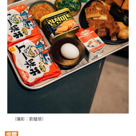
（攝影：劉璧慈）
步驟