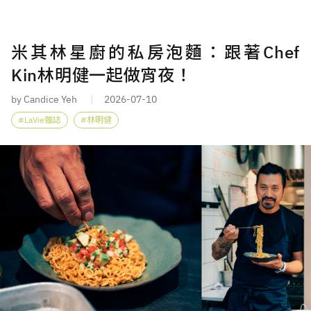
米其林星廚的私房泡麵：跟著Chef
Kin林明健一起做宵夜！
by Candice Yeh
2026-07-10
LaVie雜誌
林明健