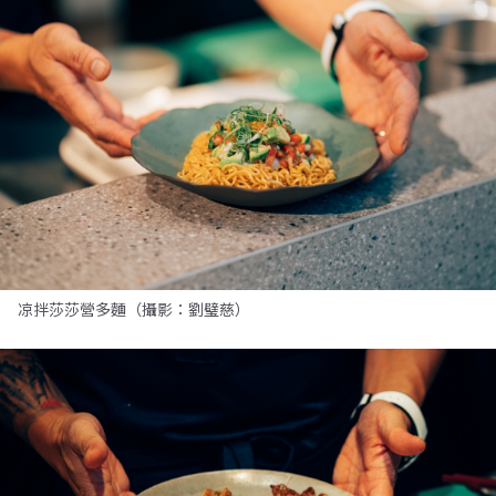
凉拌莎莎營多麵（攝影：劉璧慈）