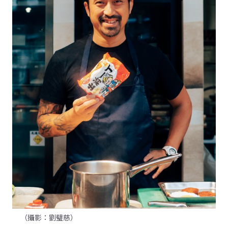
（攝影：劉璧慈）