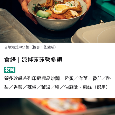
台版港式車仔麵（攝影：劉璧慈）
食譜｜凉拌莎莎營多麵
材料
營多珍饌系列印尼極品炒麵／雞蛋／洋蔥／番茄／酪
梨／香菜／辣椒／萊姆／鹽／油蔥酥、蔥絲（選用）