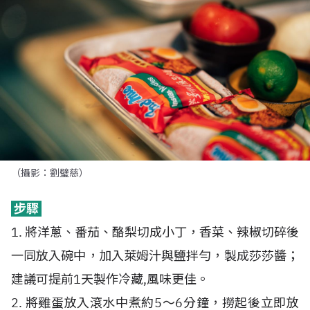
（攝影：劉璧慈）
步驟
1. 將洋蔥、番茄、酪梨切成小丁，香菜、辣椒切碎後
一同放入碗中，加入萊姆汁與鹽拌勻，製成莎莎醬；
建議可提前1天製作冷藏,風味更佳。
2. 將雞蛋放入滾水中煮約5〜6分鐘，撈起後立即放