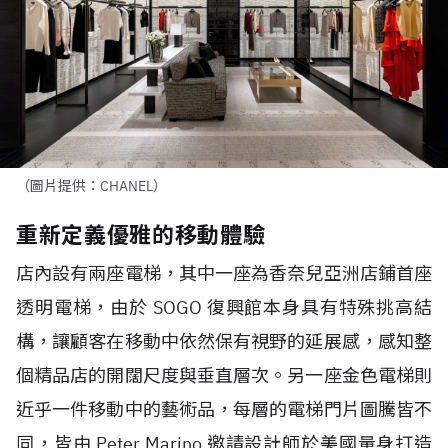
（圖片提供：CHANEL）
重新定義優雅的移動體驗
店內設有兩座電梯，其中一座為香奈兒亞洲店鋪首座
透明電梯，由於 SOGO 復興館本身具有特殊挑高結
構，讓顧客在移動中依然保有視野的延展感，感知整
個精品店的開闊尺度與垂直層次。另一座金色電梯則
近乎一件移動中的藝術品，每層的電梯門片圖騰皆不
同，皆由 Peter Marino 邀請設計師於美國量身打造