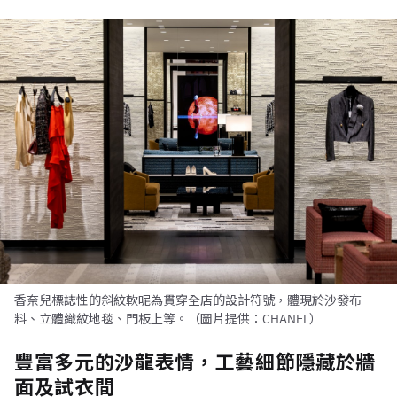
香奈兒標誌性的斜紋軟呢為貫穿全店的設計符號，體現於沙發布
料、立體織紋地毯、門板上等。（圖片提供：CHANEL）
豐富多元的沙龍表情，工藝細節隱藏於牆
面及試衣間