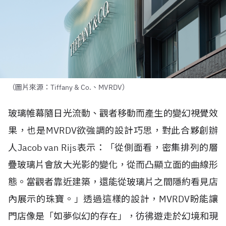
（圖片來源：Tiffany & Co.、MVRDV）
玻璃帷幕隨日光流動、觀者移動而產生的變幻視覺效
果，也是
MVRDV
欲強調的設計巧思，對此合夥創辦
人
Jacob van Rijs
表示：「從側面看，密集排列的層
疊玻璃片會放大光影的變化，從而凸顯立面的曲線形
態。當觀者靠近建築，還能從玻璃片之間隱約看見店
內展示的珠寶。」透過這樣的設計，
MVRDV
盼能讓
門店像是「如夢似幻的存在」，彷彿遊走於幻境和現