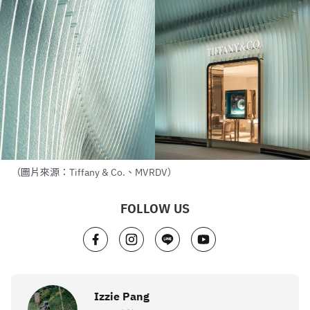
（圖片來源：Tiffany & Co.、MVRDV）
FOLLOW US
Izzie Pang