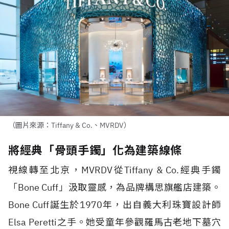
（圖片來源：Tiffany & Co.、MVRDV）
將經典「骨頭手鐲」化為建築線條
視線轉至北京，
MVRDV
從
Tiffany & Co.
經典手鐲
「
Bone Cuff
」汲取靈感，為品牌構思旗艦店建築。
Bone Cuff
誕生於
1970
年，出自義大利珠寶設計師
Elsa Peretti
之手。她受童年參觀羅馬古老地下墓穴