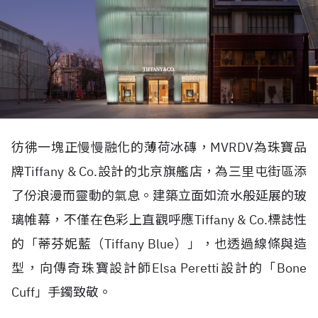
彷彿一塊正慢慢融化的薄荷冰磚，
MVRDV
為珠寶品
牌
Tiffany & Co.
設計的北京旗艦店，為三里屯街區添
了份浪漫而靈動的氣息。建築立面如流水般延展的玻
璃帷幕，不僅在色彩上直觀呼應
Tiffany & Co.
標誌性
的「蒂芬妮藍（
Tiffany Blue
）」，也透過線條與造
型，向傳奇珠寶設計師
Elsa Peretti
設計的「
Bone
Cuff
」手鐲致敬。