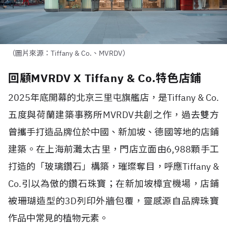
（圖片來源：Tiffany & Co.、MVRDV）
回顧MVRDV X Tiffany & Co.特色店鋪
2025
年底開幕的北京三里屯旗艦店，是
Tiffany & Co.
五度與荷蘭建築事務所
MVRDV
共創之作，過去雙方
曾攜手打造品牌位於中國、新加坡、德國等地的店鋪
建築。在上海前灘太古里，門店立面由
6,988
顆手工
打造的「玻璃鑽石」構築，璀璨奪目，呼應
Tiffany &
Co.
引以為傲的鑽石珠寶；在新加坡樟宜機場，店鋪
被珊瑚造型的
3D
列印外牆包覆，靈感源自品牌珠寶
作品中常見的植物元素。