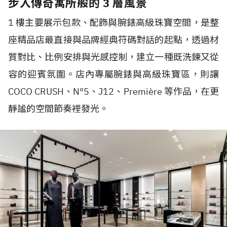
步入傳奇寓所般的 3 層風景
1 樓主要展示包款、配飾與腕錶高級珠寶空間，是整
座精品店最直接與品牌經典符碼對話的起點，透過材
質對比、比例安排與光感控制，建立一種既洗鍊又從
容的迎賓氛圍。店內專屬腕錶與高級珠寶區，則讓
COCO CRUSH、N°5、J12、Première 等作品，在更
靜謐的空間節奏裡發光。