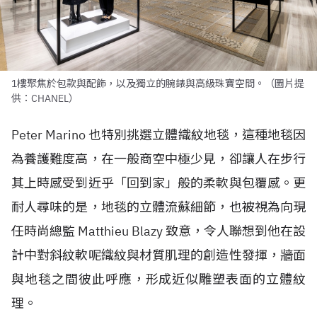
1樓聚焦於包款與配飾，以及獨立的腕錶與高級珠寶空間。（圖片提
供：CHANEL）
Peter Marino 也特別挑選立體織紋地毯，這種地毯因
為養護難度高，在一般商空中極少見，卻讓人在步行
其上時感受到近乎「回到家」般的柔軟與包覆感。更
耐人尋味的是，地毯的立體流蘇細節，也被視為向現
任時尚總監 Matthieu Blazy 致意，令人聯想到他在設
計中對斜紋軟呢織紋與材質肌理的創造性發揮，牆面
與地毯之間彼此呼應，形成近似雕塑表面的立體紋
理。