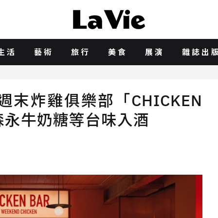
生活
藝術
旅行
美食
展演
雜誌出
末炸雞俱樂部「CHICKEN
森永牛奶糖等台味入酒