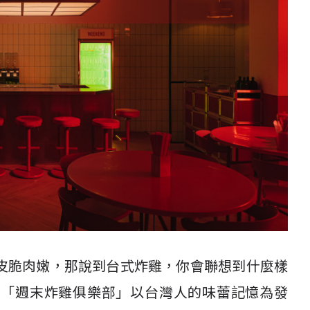
皮脆肉嫩，那說到台式炸雞，你會聯想到什麼樣
的「週末炸雞俱樂部」以台灣人的味蕾記憶為發