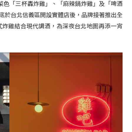
菜色「三杯轟炸雞」、「麻辣鍋炸雞」及「啤酒
年底於台北信義區開設實體店後，品牌接著推出全
，將台式炸雞結合現代調酒，為深夜台北地圖再添一宵