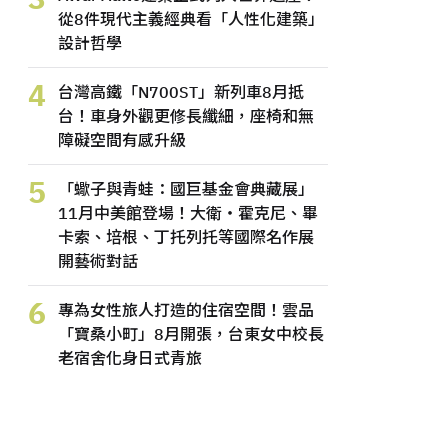
從8件現代主義經典看「人性化建築」
設計哲學
4
台灣高鐵「N700ST」新列車8月抵
台！車身外觀更修長纖細，座椅和無
障礙空間有感升級
5
「蠍子與青蛙：國巨基金會典藏展」
11月中美館登場！大衛・霍克尼、畢
卡索、培根、丁托列托等國際名作展
開藝術對話
6
專為女性旅人打造的住宿空間！雲品
「寶桑小町」8月開張，台東女中校長
老宿舍化身日式青旅