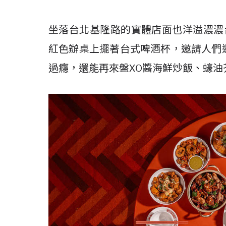
坐落台北基隆路的實體店面也洋溢濃濃
紅色辦桌上擺著台式啤酒杯，邀請人們
過癮，還能再來盤XO醬海鮮炒飯、蠔油