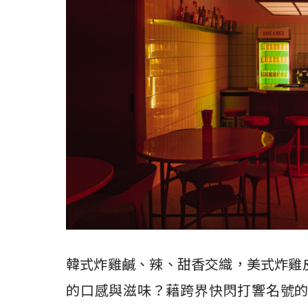
韓式炸雞鹹、辣、甜香交織，美式炸雞
的口感與滋味？藉跨界快閃打響名號