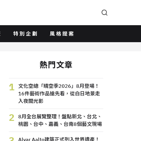
版
特別企劃
風格提案
熱門文章
1
文化空總「晴空季2026」8月登場！
16件藝術作品搶先看，從白日地景走
入夜間光影
2
8月全台展覽整理！盤點新北、台北、
桃園、台中、嘉義、台南8個藝文現場
3
Alvar Aalto建築正式列入世界遺產！