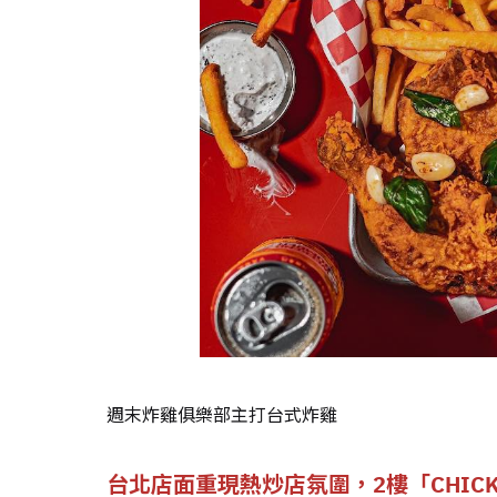
週末炸雞俱樂部主打台式炸雞
台北店面重現熱炒店氛圍，2樓「CHICK