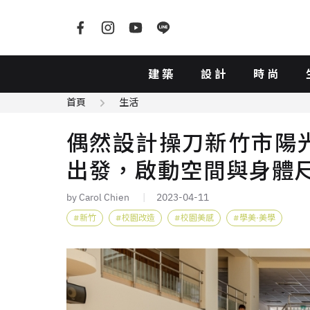
建築
設計
時尚
首頁
生活
偶然設計操刀新竹市陽
出發，啟動空間與身體
by Carol Chien
2023-04-11
新竹
校園改造
校園美感
學美·美學