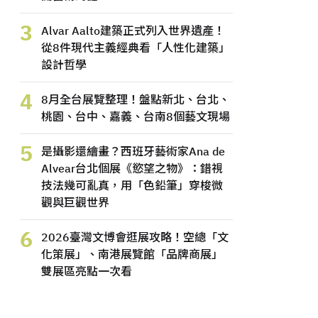
3
Alvar Aalto建築正式列入世界遺產！
從8件現代主義經典看「人性化建築」
設計哲學
4
8月全台展覽整理！盤點新北、台北、
桃園、台中、嘉義、台南8個藝文現場
5
是攝影還繪畫？西班牙藝術家Ana de
Alvear台北個展《慾望之物》：錯視
技法幾可亂真，用「色鉛筆」穿梭微
觀與巨觀世界
6
2026臺灣文博會逛展攻略！空總「文
化策展」、南港展覽館「品牌商展」
雙展區亮點一次看