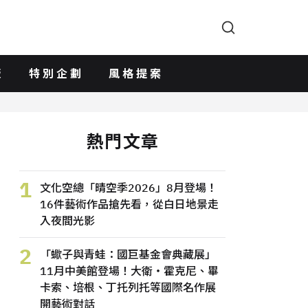
版
特別企劃
風格提案
熱門文章
1
文化空總「晴空季2026」8月登場！
16件藝術作品搶先看，從白日地景走
入夜間光影
2
「蠍子與青蛙：國巨基金會典藏展」
11月中美館登場！大衛・霍克尼、畢
卡索、培根、丁托列托等國際名作展
開藝術對話