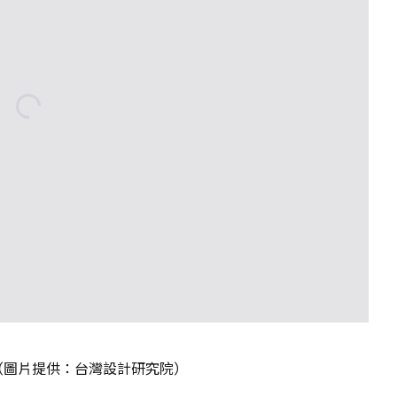
（圖片提供：台灣設計研究院）
隊出馬，運用數學的力量，還給陽光國小一個寬