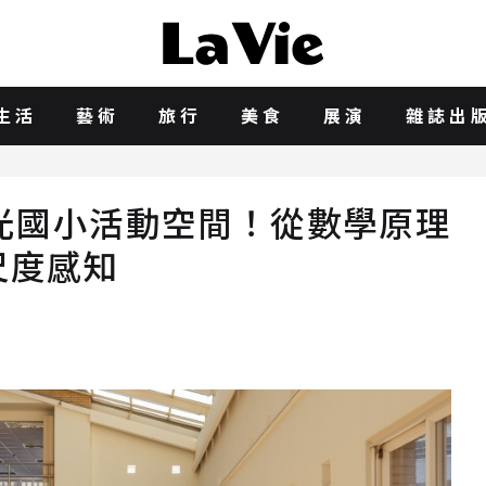
生活
藝術
旅行
美食
展演
雜誌出
光國小活動空間！從數學原理
尺度感知