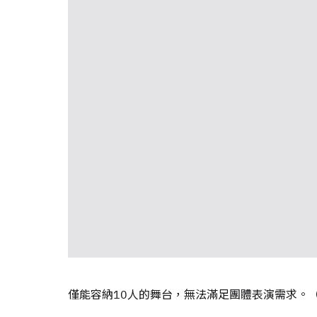
僅能容納10人的舞台，無法滿足團體表演需求。
AFTER
｜以數學改變世界
為解決上述窘境，本次改由偶然設計團
敞、靈活的新活動空間。