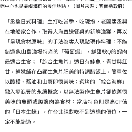
銷中心也是品嚐海鮮的最佳地點。（圖片來源：宜蘭縣政府）
「丞鱻日式料理」主打吃當季、吃現撈，老闆建丞與
在地船家合作，取得大海直送餐桌的新鮮漁獲，再以
「呈現食材原味」的手法為客人現點現作料理：不能
錯過龜山島漁場特產的「葡萄蝦」，鮮甜軟Q的蝦肉
最適合生食；「綜合生魚片」這日有鮭魚、青甘與紅
甘，鮮嫩鋪在凸顯生魚片肥美的特調醋飯上，簡單佐
以酸橘、醬油和山葵即很美味；炙烤的「綜合海鮮」
融入零浪費的永續概念，以無法製作生魚片卻依舊很
美味的魚頭或腹邊肉為食材；當店特色則是高CP值
的「日本生蠔」，在台北絕對吃不到這樣的價位，一
定不能錯過。