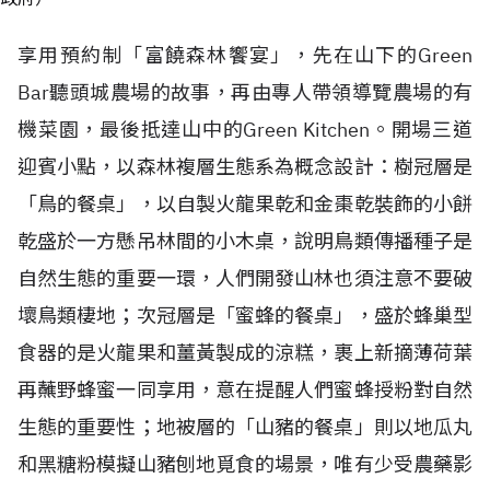
享用預約制「富饒森林饗宴」，先在山下的Green
Bar聽頭城農場的故事，再由專人帶領導覽農場的有
機菜園，最後抵達山中的Green Kitchen。開場三道
迎賓小點，以森林複層生態系為概念設計：樹冠層是
「鳥的餐桌」，以自製火龍果乾和金棗乾裝飾的小餅
乾盛於一方懸吊林間的小木桌，說明鳥類傳播種子是
自然生態的重要一環，人們開發山林也須注意不要破
壞鳥類棲地；次冠層是「蜜蜂的餐桌」，盛於蜂巢型
食器的是火龍果和薑黃製成的涼糕，裹上新摘薄荷葉
再蘸野蜂蜜一同享用，意在提醒人們蜜蜂授粉對自然
生態的重要性；地被層的「山豬的餐桌」則以地瓜丸
和黑糖粉模擬山豬刨地覓食的場景，唯有少受農藥影