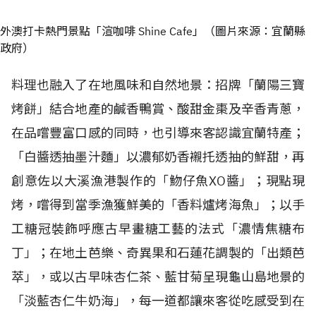
外澳打卡熱門景點「渲咖啡 Shine Cafe」（圖片來源：宜蘭縣
政府）
料理也融入了在地風味和自然地景：招牌「蘭陽三寶
烤餅」結合地產的鹹香鴨賞、酸甜金棗及辛香青蔥，
在品嚐豐富口感的同時，也引導來客認識宜蘭特產；
「白醬透抽墨汁麵」以濃郁奶香襯托透抽的鮮甜，再
創意佐以大溪漁港製作的「魩仔魚XO醬」；現點現
烤，嚐得到當季漁獲鮮美的「香料爐烤海魚」；以手
工糖冠裝飾呼應古早畫糖工藝的法式「濃情焦糖布
丁」；在地土芭樂、奇異果和石蓮花調製的「出類芭
萃」，或以古早味杏仁茶、藍甘菊呈現龜山島地景的
「淡藍杏仁牛奶海」，每一道都讓來客從吃感受到在