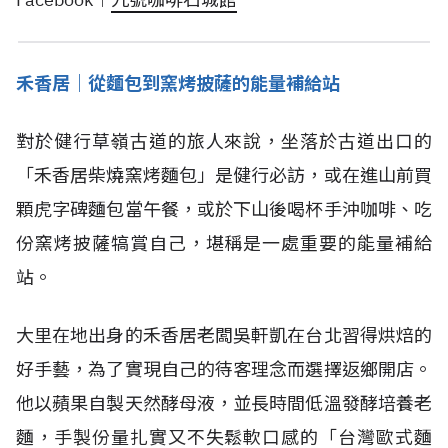
禾香居｜從麵包到窯烤披薩的能量補給站
對於健行草嶺古道的旅人來說，坐落於古道出口的
「禾香居柴燒窯烤麵包」是健行必訪，或在進山前買
顆虎字碑麵包當午餐，或於下山後喝杯手沖咖啡、吃
份窯烤披薩犒賞自己，堪稱是一處重要的能量補給
站。
大里在地出身的禾香居老闆吳軒凱在台北習得烘焙的
好手藝，為了實現自己的待客理念而選擇返鄉開店。
他以蘋果自製天然酵母液，並長時間低溫發酵培養老
麵，手製份量扎實又不失鬆軟口感的「台灣歐式麵