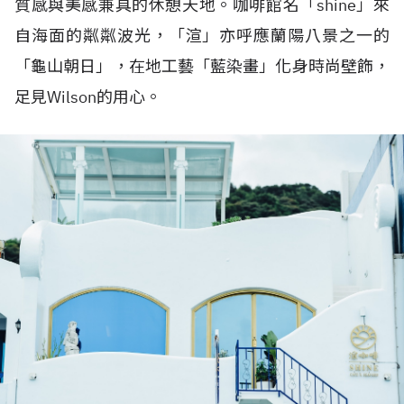
質感與美感兼具的休憩天地。咖啡館名「shine」來
自海面的粼粼波光，「渲」亦呼應蘭陽八景之一的
「龜山朝日」，在地工藝「藍染畫」化身時尚壁飾，
足見Wilson的用心。