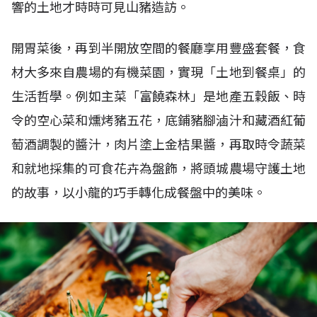
響的土地才時時可見山豬造訪。
開胃菜後，再到半開放空間的餐廳享用豐盛套餐，食
材大多來自農場的有機菜園，實現「土地到餐桌」的
生活哲學。例如主菜「富饒森林」是地產五穀飯、時
令的空心菜和燻烤豬五花，底鋪豬腳滷汁和藏酒紅葡
萄酒調製的醬汁，肉片塗上金桔果醬，再取時令蔬菜
和就地採集的可食花卉為盤飾，將頭城農場守護土地
的故事，以小龍的巧手轉化成餐盤中的美味。