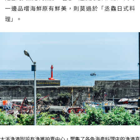
一邊品嚐海鮮原有鮮美，則莫過於「丞鱻日式料
理」。
大溪漁港附設有漁獲拍賣中心，聚集了各色海產料理店的漁港直