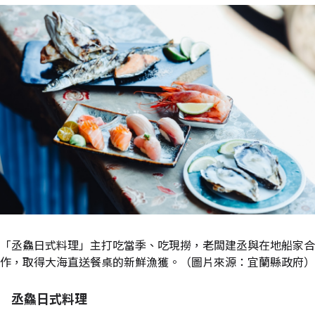
「丞鱻日式料理」主打吃當季、吃現撈，老闆建丞與在地船家合
作，取得大海直送餐桌的新鮮漁獲。（圖片來源：宜蘭縣政府）
丞鱻日式料理