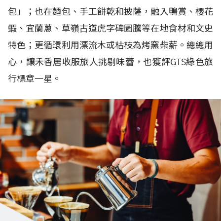
包」；也在麵包、手工餅乾和披薩，融入鴨賞、櫻花
蝦、宜蘭蔥、草嶺古道虎字碑圖騰等在地食材和文史
特色；更循環利用漂流木或枯枝為烤窯柴薪。總總用
心，讓禾香居收服旅人挑剔味蕾，也獲評GTS綠色旅
行標章一星。