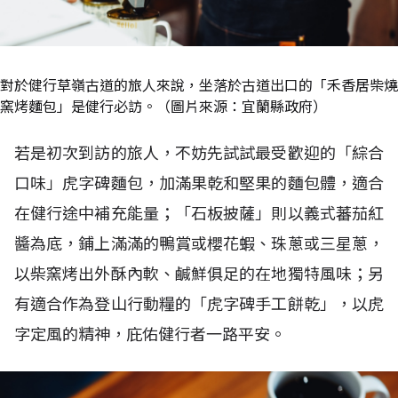
對於健行草嶺古道的旅人來說，坐落於古道出口的「禾香居柴燒
窯烤麵包」是健行必訪。（圖片來源：宜蘭縣政府）
若是初次到訪的旅人，不妨先試試最受歡迎的「綜合
口味」虎字碑麵包，加滿果乾和堅果的麵包體，適合
在健行途中補充能量；「石板披薩」則以義式蕃茄紅
醬為底，鋪上滿滿的鴨賞或櫻花蝦、珠蔥或三星蔥，
以柴窯烤出外酥內軟、鹹鮮俱足的在地獨特風味；另
有適合作為登山行動糧的「虎字碑手工餅乾」，以虎
字定風的精神，庇佑健行者一路平安。