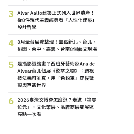
3
Alvar Aalto建築正式列入世界遺產！
從8件現代主義經典看「人性化建築」
設計哲學
4
8月全台展覽整理！盤點新北、台北、
桃園、台中、嘉義、台南8個藝文現場
5
是攝影還繪畫？西班牙藝術家Ana de
Alvear台北個展《慾望之物》：錯視
技法幾可亂真，用「色鉛筆」穿梭微
觀與巨觀世界
6
2026臺灣文博會怎麼逛？走進「第零
位元」，文化策展、品牌商展雙展區
亮點一次看