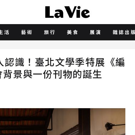
生活
藝術
旅行
美食
展演
雜誌出
入認識！臺北文學季特展《編
會背景與一份刊物的誕生