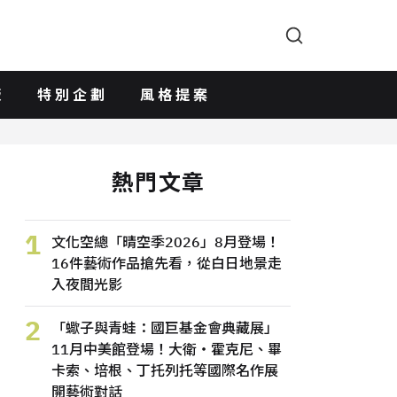
版
特別企劃
風格提案
熱門文章
1
文化空總「晴空季2026」8月登場！
16件藝術作品搶先看，從白日地景走
入夜間光影
2
「蠍子與青蛙：國巨基金會典藏展」
11月中美館登場！大衛・霍克尼、畢
卡索、培根、丁托列托等國際名作展
開藝術對話