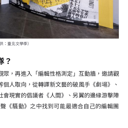
供：臺北文學季）
隊？
領觀眾，再進入「編輯性格測定」互動牆，邀請觀
等個人取向，從轉譯新文藝的破風手《劇場》、
社會現實的倡議者《人間》、另翼的邊緣游擊陣
先聲《騷動》之中找到可能最適合自己的編輯團