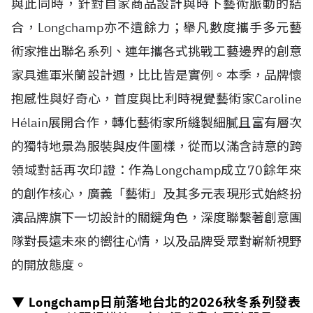
與此同時，針對自家商品設計與時下藝術脈動的結
合，Longchamp亦不遺餘力；舉凡數度攜手多元藝
術家推出聯名系列、連年攜各式挑戰工藝邊界的創意
家具進軍米蘭設計週，比比皆是實例。本季，品牌懷
抱感性與好奇心，首度與比利時視覺藝術家Caroline
H
é
lain展開合作，轉化藝術家所縫製細膩且富有層次
的獨特地景為服裝與皮件圖樣，從而以滿含詩意的跨
領域對話再次印證：作為Longchamp成立70餘年來
的創作核心，廣義「藝術」及其多元表現形式始終扮
演品牌旗下一切設計的關鍵角色，深度聯繫著創意團
隊對長遠未來的嚮往心情，以及品牌受眾對嶄新視野
的開放態度。
▼ Longchamp日前落地台北的
2026
秋冬系列發表