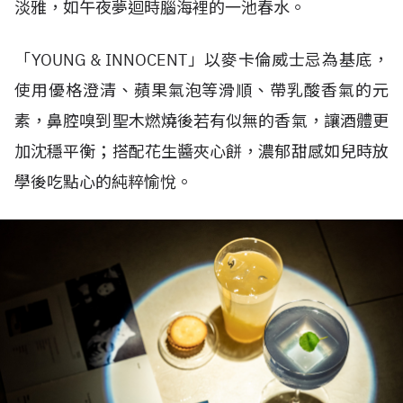
淡雅，如午夜夢迴時腦海裡的一池春水。
「YOUNG & INNOCENT」以麥卡倫威士忌為基底，
使用優格澄清、蘋果氣泡等滑順、帶乳酸香氣的元
素，鼻腔嗅到聖木燃燒後若有似無的香氣，讓酒體更
加沈穩平衡；搭配花生醬夾心餅，濃郁甜感如兒時放
學後吃點心的純粹愉悅。