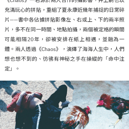
《Chaos》一名源於兩人合作的攝影書，井上嗣也以
充滿玩心的拼貼，重組了夏永康近幾年捕捉的日常碎
片——書中各佔據拼貼影像左、右或上、下的兩半照
片，多不在同一時間、地點拍攝，兩個被定格的瞬間
可能相隔20年，卻被安排在紙上相遇，並融為一
體。兩人透過《Chaos》，演繹了海海人生中，人們
想也想不到的、彷彿有神秘之手在操縱的「命中注
定」。