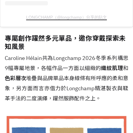
LONGCHAMP（@longchamp）分享的貼文
專屬創作躍然多元單品，邀你穿戴探索未
知風景
Caroline H
é
lain共為Longchamp 2026冬季系列構思
9幅專屬地景，各幅作品一方面以細緻的
織紋肌理
和
色彩層次
堆疊與品牌單品本身線條有所呼應的柔和意
象，另方面而言亦借力於Longchamp精湛製衣與鞣
革手法的二度演繹，躍然服飾配件之上。