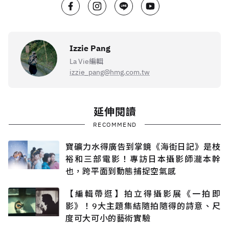
Izzie Pang
La Vie編輯
izzie_pang@hmg.com.tw
延伸閱讀
RECOMMEND
寶礦力水得廣告到掌鏡《海街日記》是枝
裕和三部電影！專訪日本攝影師瀧本幹
也，跨平面到動態捕捉空氣感
【編輯帶逛】拍立得攝影展《一拍即
影》！9大主題集結隨拍隨得的詩意、尺
度可大可小的藝術實驗