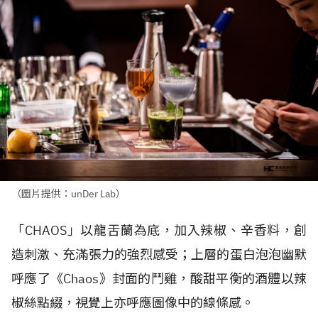
（圖片提供：unDer Lab）
「CHAOS」以龍舌蘭為底，加入辣椒、辛香料，創
造刺激、充滿張力的強烈感受；上層的蛋白泡泡幽默
呼應了《Chaos》封面的鬥雞，酸甜平衡的酒體以辣
椒絲點綴，視覺上亦呼應圖像中的線條感。