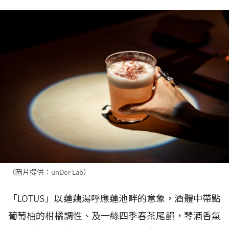
（圖片提供：unDer Lab）
「LOTUS」以蓮藕湯呼應蓮池畔的意象，酒體中帶點
葡萄柚的柑橘調性、及一絲四季春茶尾韻，琴酒香氣