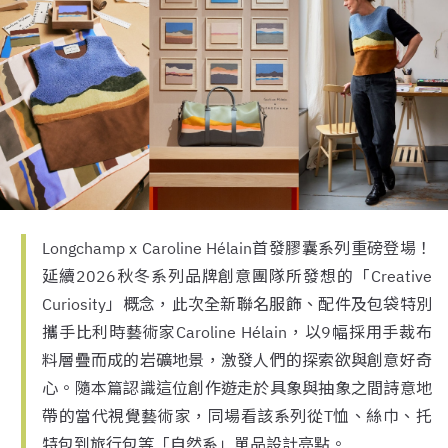
Longchamp x Caroline Hélain首發膠囊系列重磅登場！
延續2026秋冬系列品牌創意團隊所發想的「Creative
Curiosity」概念，此次全新聯名服飾、配件及包袋特別
攜手比利時藝術家Caroline Hélain，以9幅採用手裁布
料層疊而成的岩礦地景，激發人們的探索欲與創意好奇
心。隨本篇認識這位創作遊走於具象與抽象之間詩意地
帶的當代視覺藝術家，同場看該系列從T恤、絲巾、托
特包到旅行包等「自然系」單品設計亮點。