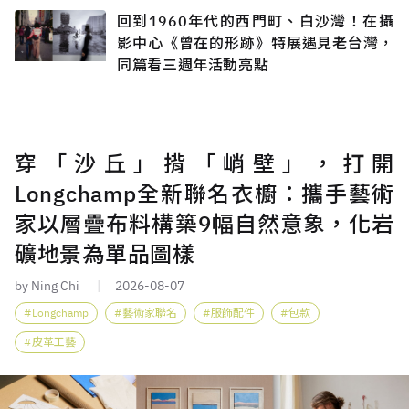
回到1960年代的西門町、白沙灣！在攝
影中心《曾在的形跡》特展遇見老台灣，
同篇看三週年活動亮點
穿「沙丘」揹「峭壁」，打開
Longchamp全新聯名衣櫥：攜手藝術
家以層疊布料構築9幅自然意象，化岩
礦地景為單品圖樣
by Ning Chi
2026-08-07
Longchamp
藝術家聯名
服飾配件
包款
皮革工藝