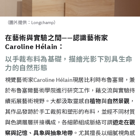
（圖片提供：Longchamp）
在藝術與實驗之間——認識藝術家
Caroline Hélain：
以手裁布料為基礎，描繪光影下別具生命
力的自然形態
視覺藝術家Caroline H
é
lain現居比利時布魯塞爾，兼
於布魯塞爾藝術學院進行研究工作，藉交流與實驗持
續拓展藝術視野。大都汲取靈感自
植物
與
自然景觀
，
其作品發跡於手工裁剪和塑形的布料，並經不同材質
與色調層層拼接構成，各細節組成脈絡可謂
遊走在觀
察與記憶、具象與抽象地帶
。尤其擅長以細膩視角感