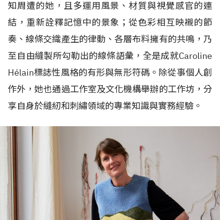
知周遭的她，且多運用風景、材質與視覺感官的連
結，重新詮釋記憶中的景象；從色彩相互映襯的節
奏、線條交織產生的律動、各層布料擁有的共鳴，乃
至自由縫製所勾勒出的線條語彙，全是成就Caroline
H
é
lain標誌性風格的有形與無形符碼。除從事個人創
作外，她也通過工作室及文化機構舉辦的工作坊，分
享自身於縫紉和刺繡領域的專業知識與實務經驗。