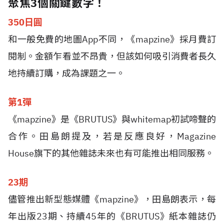
聚焦3個關鍵數字！
350
日圓
和一般免費的地圖
App
不同，《
mapzine
》採月費訂
閱制。金額乍看並不昂貴，但該如何吸引消費者長久
地持續訂購，成為課題之一。
第
1
彈
《
mapzine
》是《
BRUTUS
》與
whitemap
初試啼聲的
合作。田島朗提及，若是反應良好，
Magazine
House
旗下的其他雜誌未來也有可能推出相同服務。
23
期
儘管推出新型態媒體《
mapzine
》，田島朗表示，每
年出版
23
期、持續
45
年的《
BRUTUS
》紙本雜誌仍