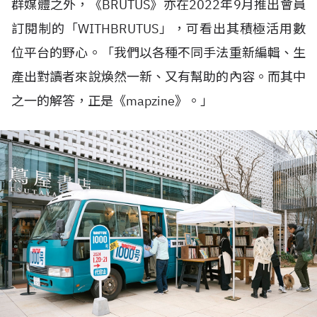
群媒體之外，《
BRUTUS
》亦在
2022
年
9
月推出會員
訂閱制的「
WITHBRUTUS
」，可看出其積極活用數
位平台的野心。「我們以各種不同手法重新編輯、生
產出對讀者來說煥然一新、又有幫助的內容。而其中
之一的解答，正是《
mapzine
》。」