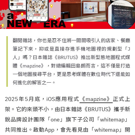
翻閱雜誌，你也是忍不住將一間間吸引人的店家、餐廳
筆記下來，抑或是直接存進手機地圖裡的規劃型「J
人」嗎？日本雜誌《BRUTUS》推出新型態地圖程式媒
體《mapzine》，對總編輯田島朗而言，這不僅是打造
一個地圖搜尋平台，更是思考媒體在數位時代下還能如
何進化的解答之一。
2025
年
5
月底，
iOS
應用程式
《
mapzine
》
正式上
架。它的來頭不小，由日本雜誌《
BRUTUS
》攜手新
銳品牌設計團隊「
one
」旗下子公司「
whitemap
」
共同推出。啟動
App
，會先看見由「
whitemap
」開