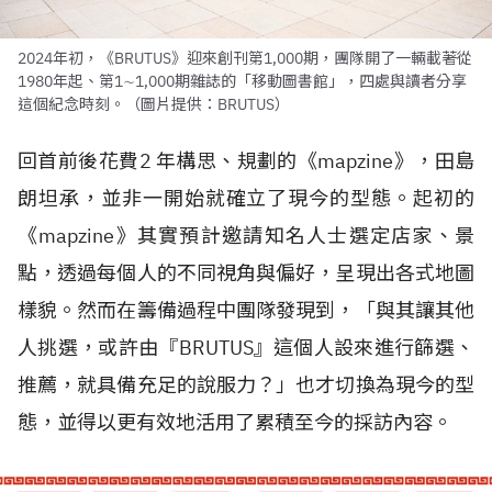
2024年初，《BRUTUS》迎來創刊第1,000期，團隊開了一輛載著從
1980年起、第1∼1,000期雜誌的「移動圖書館」，四處與讀者分享
這個紀念時刻。（圖片提供：BRUTUS）
回首前後花費
2
年構思、規劃的《
mapzine
》，田島
朗坦承，並非一開始就確立了現今的型態。起初的
《
mapzine
》其實預計邀請知名人士選定店家、景
點，透過每個人的不同視角與偏好，呈現出各式地圖
樣貌。然而在籌備過程中團隊發現到，「與其讓其他
人挑選，或許由『
BRUTUS
』這個人設來進行篩選、
推薦，就具備充足的說服力？」也才切換為現今的型
態，並得以更有效地活用了累積至今的採訪內容。