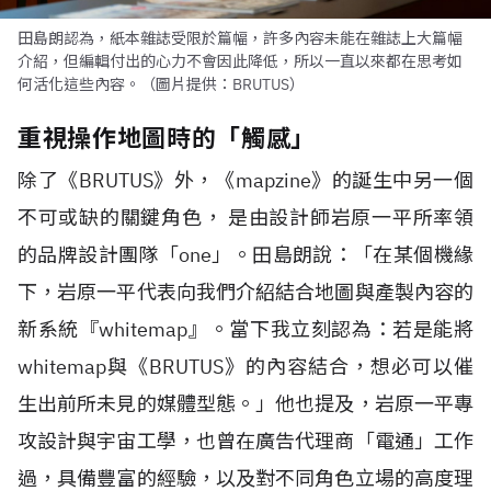
田島朗認為，紙本雜誌受限於篇幅，許多內容未能在雜誌上大篇幅
介紹，但編輯付出的心力不會因此降低，所以一直以來都在思考如
何活化這些內容。（圖片提供：BRUTUS）
重視操作地圖時的「觸感」
除了《
BRUTUS
》外，《
mapzine
》的誕生中另一個
不可或缺的關鍵角色， 是由設計師岩原一平所率領
的品牌設計團隊「
one
」。田島朗說：「在某個機緣
下，岩原一平代表向我們介紹結合地圖與產製內容的
新系統『
whitemap
』。當下我立刻認為：若是能將
whitemap
與《
BRUTUS
》的內容結合，想必可以催
生出前所未見的媒體型態。」他也提及，岩原一平專
攻設計與宇宙工學，也曾在廣告代理商「電通」工作
過，具備豐富的經驗，以及對不同角色立場的高度理