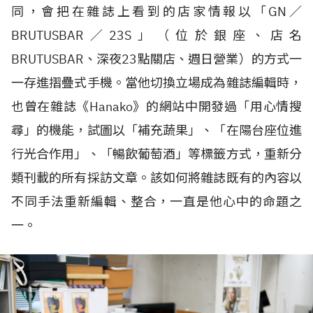
同，會把在雜誌上看到的店家情報以「
GN
／
BRUTUSBAR
／
23S
」（位於銀座、店名
BRUTUSBAR
、深夜
23
點關店、週日營業）的方式一
一存進摺疊式手機。當他切換立場成為雜誌編輯時，
也曾在雜誌《
Hanako
》的網站中開發過「用心情搜
尋」的機能，試圖以「補充蔬果」、「在陽台座位進
行光合作用」、「暢飲葡萄酒」等標籤方式，重新分
類刊載的所有採訪文章。該如何將雜誌既有的內容以
不同手法重新編輯、整合，一直是他心中的命題之
一。