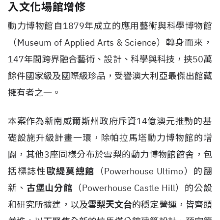
入文化場館增修
動力博物館自1879年成立的應用藝術與科學博物館
（Museum of Applied Arts & Science）轉身而來，
147年間跨界融合藝術、設計、科學與科技，挾50萬
餘件國家級及國際級珍品，受譽澳大利亞最傑出館藏
擁有者之一。
本案作為
新南威爾斯州
政府斥資14億澳元推動的基
礎設施升級計畫一環，除帕拉馬塔動力博物館的增
闢，其他3座同樣分布於雪梨的動力博物館館舍，包
括標誌性
歐緹莫總館
（Powerhouse Ultimo）的翻
新、
古堡山分館
（Powerhouse Castle Hill）的公設
和研究所擴建，以及
雪梨天文台
的穩定營運，皆齊頭