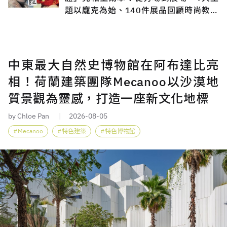
題以龐克為始、140件展品回顧時尚教母
之路
中東最大自然史博物館在阿布達比亮
相！荷蘭建築團隊Mecanoo以沙漠地
質景觀為靈感，打造一座新文化地標
by Chloe Pan
2026-08-05
Mecanoo
特色建築
特色博物館