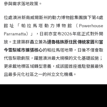
參與需求落地政策。
位處澳洲新南威爾斯州的動力博物館集團旗下第4處
館址「帕拉馬塔動力博物館（Powerhouse
Parramatta）」，日前亦宣布2026年底正式對外開
放。主建築群矗立兼為
達魯格族原住民傳統家園
和
當
今雪梨城市擴張核心
的帕拉馬塔地帶，日後不僅會取
代雪梨歌劇院，躍居澳洲最大規模的文化基礎設施；
更承載地標區域轉型意義，成該國首座進駐發展最快
且最多元化社區之一的州立文化機構。