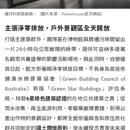
維托科家族廚房。（圖片來源：Powerhouse官方網站）
主張淨零排放，戶外景觀區全天開放
打造主建築群外，團隊甚在博物館與周邊河岸間留出
一片24小時向公眾敞開的綠帶，提供可容納多達萬
名觀眾共襄盛舉的節慶活動場地。與此同時，自營運
首日起，館方即著眼淨零排放目標，不負身為首座依
據澳洲綠建築協會（Green Building Council of
Australia）新版「Green Star Buildings」評估系
統，核發
6星綠色建築認證
的在地公共建築之責；從
雨水收集、再生能源利用、零廢棄展陳實踐，到得以
產出作物的景觀設計，都將全面依循與雪梨原住民社
群共同制定的
國土關懷原則
，使永續理念貫穿未來場