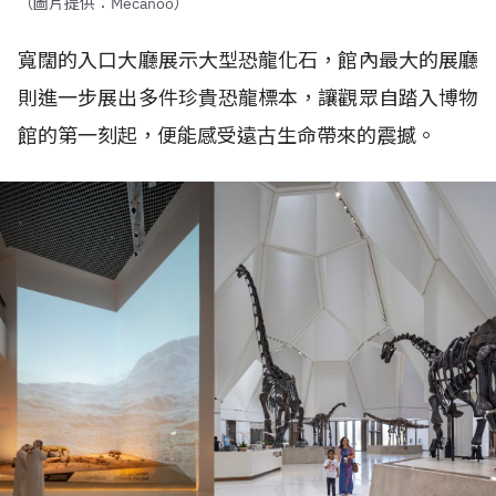
（圖片提供：Mecanoo）
寬闊的入口大廳展示大型恐龍化石，館內最大的展廳
則進一步展出多件珍貴恐龍標本，讓觀眾自踏入博物
館的第一刻起，便能感受遠古生命帶來的震撼。