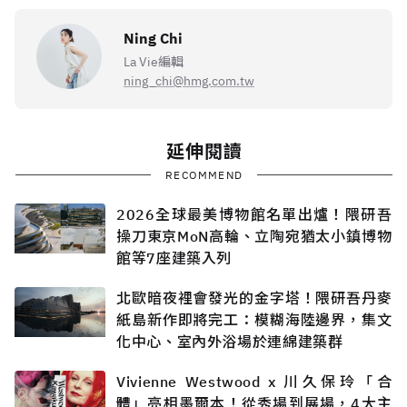
Ning Chi
La Vie編輯
ning_chi@hmg.com.tw
延伸閱讀
RECOMMEND
2026全球最美博物館名單出爐！隈研吾
操刀東京MoN高輪、立陶宛猶太小鎮博物
館等7座建築入列
北歐暗夜裡會發光的金字塔！隈研吾丹麥
紙島新作即將完工：模糊海陸邊界，集文
化中心、室內外浴場於連綿建築群
Vivienne Westwood x 川久保玲「合
體」亮相墨爾本！從秀場到展場，4大主