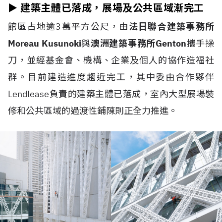
►
建築主體已落成，展場及公共區域漸完工
館區占地逾3萬平方公尺，由
法日聯合建築事務所
Moreau Kusunoki
與
澳洲建築事務所Genton
攜手操
刀，並經基金會、機構、企業及個人的協作造福社
群。目前建造進度趨近完工，其中委由合作夥伴
Lendlease負責的建築主體已落成，室內大型展場裝
修和公共區域的過渡性鋪陳則正全力推進。