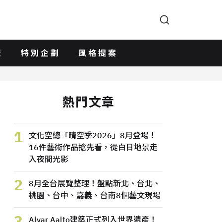
版
特別企劃
風格提案
熱門文章
1
文化空總「晴空季2026」8月登場！
16件藝術作品搶先看，從白日地景走
入夜間光影
2
8月全台展覽整理！盤點新北、台北、
桃園、台中、嘉義、台南8個藝文現場
3
Alvar Aalto建築正式列入世界遺產！