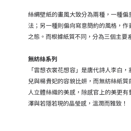
絲綢壁紙的畫風大致分為兩種，一種偏
法；另一種則偏向寫意簡約的風格，作
之態。而根據紙質不同，分為三個主要
無紡絲系列
「雲想衣裳花想容」是唐代詩人李白，
兒與楊貴妃的容貌比妍，而無紡絲紙質
人立體絲織的美感，除感官上的美更有
澤與若隱若現的晶瑩感，溫潤而雅致！