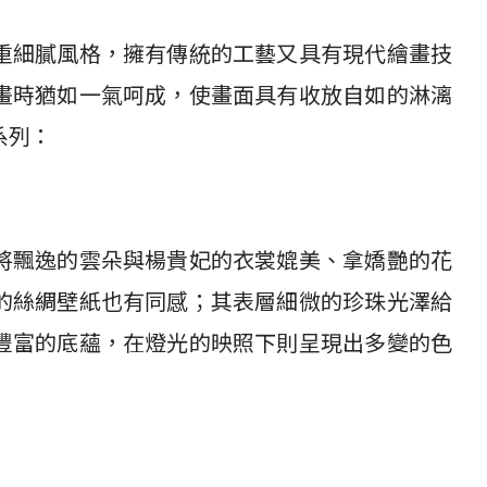
重細膩風格，擁有傳統的工藝又具有現代繪畫技
畫時猶如一氣呵成，使畫面具有收放自如的淋漓
系列：
將飄逸的雲朵與楊貴妃的衣裳媲美、拿嬌艷的花
的絲綢壁紙也有同感；其表層細微的珍珠光澤給
豐富的底蘊，在燈光的映照下則呈現出多變的色