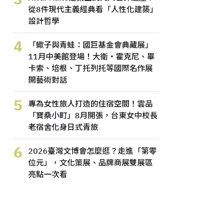
從8件現代主義經典看「人性化建築」
設計哲學
4
「蠍子與青蛙：國巨基金會典藏展」
11月中美館登場！大衛・霍克尼、畢
卡索、培根、丁托列托等國際名作展
開藝術對話
5
專為女性旅人打造的住宿空間！雲品
「寶桑小町」8月開張，台東女中校長
老宿舍化身日式青旅
6
2026臺灣文博會怎麼逛？走進「第零
位元」，文化策展、品牌商展雙展區
亮點一次看