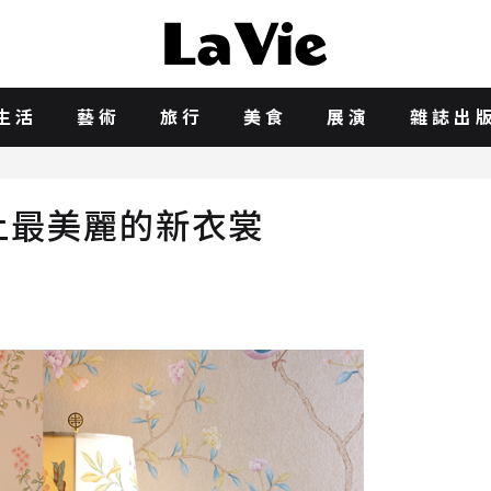
生活
藝術
旅行
美食
展演
雜誌出
上最美麗的新衣裳