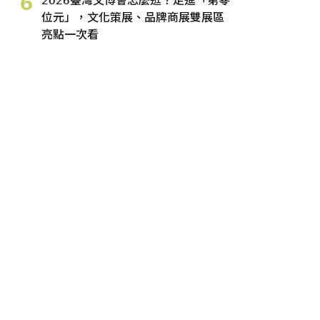
6
2026臺灣文博會怎麼逛？走進「第零
位元」，文化策展、品牌商展雙展區
亮點一次看