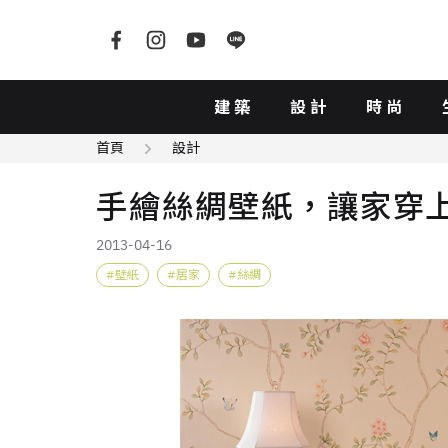
建築
設計
時尚
首頁
設計
手繪絲綢壁紙，讓家穿
2013-04-16
壁紙
居家
絲綢