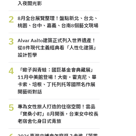
入夜間光影
2
8月全台展覽整理！盤點新北、台北、
桃園、台中、嘉義、台南8個藝文現場
3
Alvar Aalto建築正式列入世界遺產！
從8件現代主義經典看「人性化建築」
設計哲學
4
「蠍子與青蛙：國巨基金會典藏展」
11月中美館登場！大衛・霍克尼、畢
卡索、培根、丁托列托等國際名作展
開藝術對話
5
專為女性旅人打造的住宿空間！雲品
「寶桑小町」8月開張，台東女中校長
老宿舍化身日式青旅