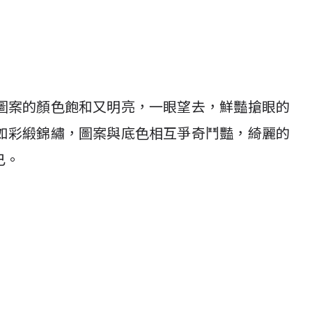
圖案的顏色飽和又明亮，一眼望去，鮮豔搶眼的
如彩緞錦繡，圖案與底色相互爭奇鬥豔，綺麗的
已。