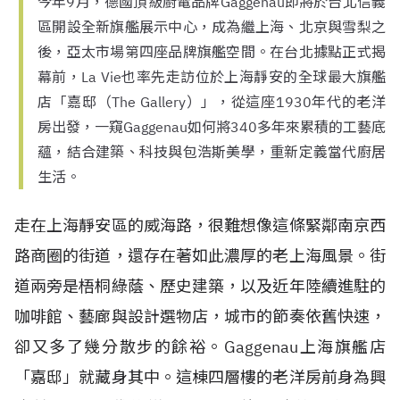
今年9月，德國頂級廚電品牌Gaggenau即將於台北信義
區開設全新旗艦展示中心，成為繼上海、北京與雪梨之
後，亞太市場第四座品牌旗艦空間。在台北據點正式揭
幕前，La Vie也率先走訪位於上海靜安的全球最大旗艦
店「嘉邸（The Gallery）」，從這座1930年代的老洋
房出發，一窺Gaggenau如何將340多年來累積的工藝底
蘊，結合建築、科技與包浩斯美學，重新定義當代廚居
生活。
走在上海靜安區的威海路，很難想像這條緊鄰南京西
路商圈的街道，還存在著如此濃厚的老上海風景。街
道兩旁是梧桐綠蔭、歷史建築，以及近年陸續進駐的
咖啡館、藝廊與設計選物店，城市的節奏依舊快速，
卻又多了幾分散步的餘裕。Gaggenau上海旗艦店
「嘉邸」就藏身其中。這棟四層樓的老洋房前身為興