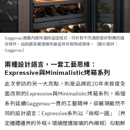
Gaggenau酒櫃內建侍酒師溫控程式，可針對不同酒款提供對應的儲
存條件，協助居家藏酒維持最佳保存與熟成環境。（圖片提供：
Gaggenau）
兩種設計語言，一套工藝思維：
Expressive與Minimalistic烤箱系列
此次參訪的另一大亮點，則是品牌近20年來首度全
面改款的Expressive與Minimalistic烤箱系列。兩個
系列延續Gaggenau一貫的工藝精神，卻展現截然不
同的設計語言：Expressive系列以「兩框一圓」（界
定櫃體邊界的外框＋環繞煙燻玻璃的內襯框）勾勒鮮