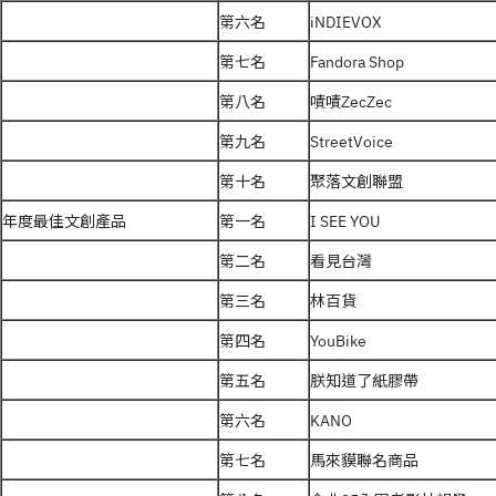
第六名
iNDIEVOX
第七名
Fandora Shop
第八名
嘖嘖ZecZec
第九名
StreetVoice
第十名
聚落文創聯盟
年度最佳文創產品
第一名
I SEE YOU
第二名
看見台灣
第三名
林百貨
第四名
YouBike
第五名
朕知道了紙膠帶
第六名
KANO
第七名
馬來貘聯名商品