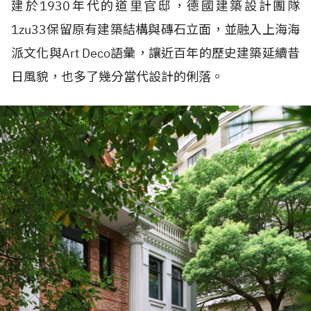
建於1930年代的道里官邸，德國建築設計團隊
1zu33保留原有建築結構與磚石立面，並融入上海海
派文化與Art Deco語彙，讓近百年的歷史建築延續昔
日風貌，也多了幾分當代設計的俐落。