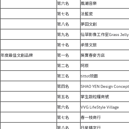
第六名
風潮音樂
第七名
法藍瓷
第八名
夢田文創
第九名
仙草影像工作室Grass Jelly 
第十名
承憶文旅
年度最佳文創品牌
第一名
吳寶春麥方店
第二名
阿原
第三名
tittot琉園
第四名
SHAO YEN Design Concept
第五名
掌生穀粒糧商號
第六名
VVG LifeStyle Village
第七名
春一枝商行
第八名
日星鑄字行