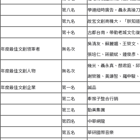
第八名
學運紐時廣告，聶永真操刀
第九名
故宮文創商機大，「朕知道
第十名
古都台南，帶動老城文化復
吳清友、蘇麗媚、王榮文、
年度最佳文創領軍者
無名次
張培仁、蔣顯斌、鍾俊彥、
幾米、聶永真、顏君庭、邱
年度最佳文創人物
無名次
謝榮雅、
黃謙智、羅申駿、
年度最佳文創企業
第一名
誠品
第二名
牽猴子整合行銷
第三名
勤美集團
第四名
中華網龍
第五名
華研國際音樂