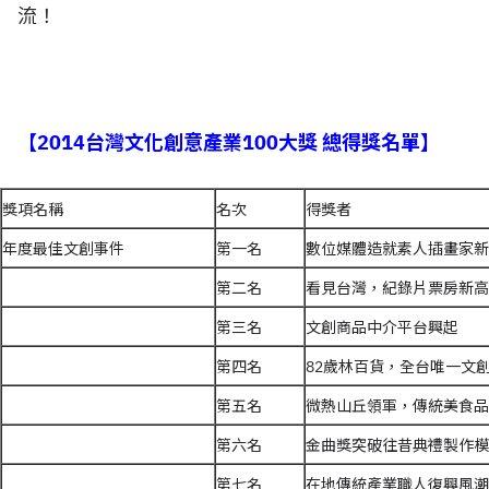
流！
【2014台灣文化創意產業100大獎 總得獎名單】
獎項名稱
名次
得獎者
年度最佳文創事件
第一名
數位媒體造就素人插畫家新
第二名
看見台灣，紀錄片票房新高
第三名
文創商品中介平台興起
第四名
82歲林百貨，全台唯一文
第五名
微熱山丘領軍，傳統美食品
第六名
金曲獎突破往昔典禮製作模
第七名
在地傳統產業職人復興風潮