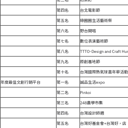
第三名
粉樂町
第四名
台北電影節
第五名
綠圈圈生活藝術祭
第六名
野台開唱
第七名
數位表演藝術節
第八名
TTTO-Design and Craf
第九名
原創基地節
第十名
台灣國際熱氣球嘉年華活動
年度最佳文創行銷平台
第一名
誠品生活expo
第二名
Pinkoi
第三名
248農學市集
第四名
台灣設計師週
第五名
台灣好基金會+台灣好，店