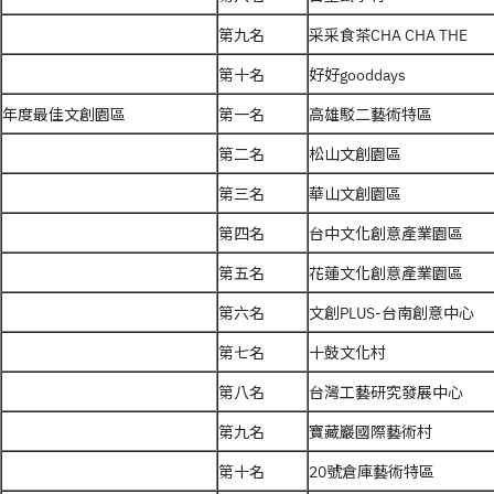
第九名
采采食茶CHA CHA THE
第十名
好好gooddays
年度最佳文創園區
第一名
高雄駁二藝術特區
第二名
松山文創園區
第三名
華山文創園區
第四名
台中文化創意產業園區
第五名
花蓮文化創意產業園區
第六名
文創PLUS-台南創意中心
第七名
十鼓文化村
第八名
台灣工藝研究發展中心
第九名
寶藏巖國際藝術村
第十名
20號倉庫藝術特區