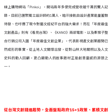
線上購物網站「Pinkoi」，開站兩年多便完成營收破千萬的驚人記
錄，目前已匯聚獨立設計師約1萬人，暗示接軌自設計產業能量蓄勢
待發、也呼應了現今對藝文經紀平台的強大需求！
而在「年度最佳
文創產品」則有《看見台灣》、《KANO》兩部電影、以及牽猴子整
合行銷公司入圍「年度最佳文創企業」，代表影視產文創業趨勢已
然成形的事實，從土地人文關懷出發，從對山林大地關照以及人文
史料的動人回顧，更凸顯動人的故事題材正是創意靈感的源頭之
一。
從台灣文創錢進趨勢，全面盤點政府15+1政策、累積文創