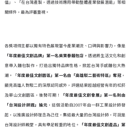
值」、「在台灣產製，透過技術應用帶動整體產業發展潛能」等相
關條件，最為評審重視。
各獎項得主都以獨有特色展現當今產業潮流、口碑與影響力，像是
「年度最佳文創品牌」第一名吳寶春麵包店，
透過將生活文化和創
意帶入麵包製作，打造出獨特品牌性格，掀起台灣手感麵包大熱
潮。「
年度最佳文創園區」第一名由「高雄駁二藝術特區」奪冠
，
顯見高雄人對駁二的深厚認同感外，評選結果超越經營有年的松菸
及華山文創園區，後勢可期！
「年度最佳文創會展」第一名則由
「台灣設計師週」掄元
，這個活動自2007年由一群工業設計師發
起，以推廣設計師理念為己任，集結最大量的台灣設計師，可說是
台灣設計師
殿堂，
具有舉足輕重的地位。
「年度最佳文創產品」第