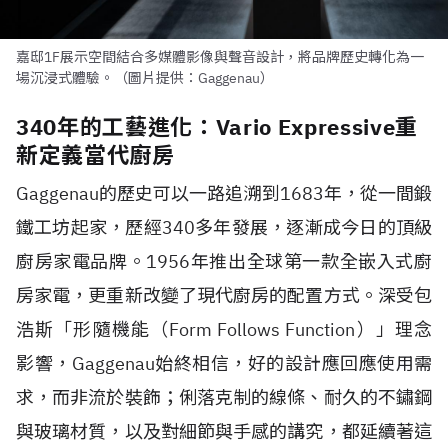
嘉邸1F展示空間結合多媒體影像與聲音設計，將品牌歷史轉化為一
場沉浸式體驗。（圖片提供：Gaggenau）
340年的工藝進化：Vario Expressive重
新定義當代廚房
Gaggenau的歷史可以一路追溯到1683年，從一間鍛
鐵工坊起家，歷經340多年發展，逐漸成今日的頂級
廚房家電品牌。1956年推出全球第一款全嵌入式廚
房家電，更重新改變了現代廚房的配置方式。深受包
浩斯「形隨機能（Form Follows Function）」理念
影響，Gaggenau始終相信，好的設計應回應使用需
求，而非流於裝飾；俐落克制的線條、耐久的不鏽鋼
與玻璃材質，以及對細節與手感的講究，都延續著這