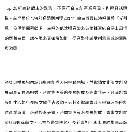
Top 25新商務飯店的殊榮，不僅符合文創產業意涵、也極具話題
性。
主辦單位也特別邀請到甫獲2014年金曲獎最佳演唱團體「光引
擎」為活動開幕獻唱，主唱的低沈嗓音帶來英倫搖滾結合爵士風情
的兩首曲目，讓在場來賓如癡如醉，從音樂中感受創意靈感的薰陶
與激盪！
頒獎典禮現場由城邦集團創辦人何飛鵬開場，並邀請文化部文創發
展司副司長高明秀、台開集團策略長羅智成及評審代表、台灣創意
設計中心執行長陳文龍代表致詞。另特別邀請實踐大學管理學院創
意產業系博士班教授李天鐸、台開集團策略長羅智成、寶來文創開
發
徐華文、六福旅遊集團執行長莊豐如、李奧貝納集團品牌
總經理