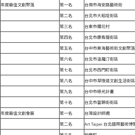
年度最佳文創聚落
第一名
台南市海安路藝術街
第二名
台北市大稻埕街區
第三名
台東市鐵花村
第四名
台北市康青龍街區
第五名
台中市東海藝術街文創聚落
第六名
台北市溫羅汀街區
第七名
台北市西門町街區
第八名
台中市草悟道文創生活街區
第九名
台中市綠光計畫
第十名
台北市富錦街街區
年度最佳文創會展
第一名
台灣設計師週
第二名
Art Taipei 台北國際藝術