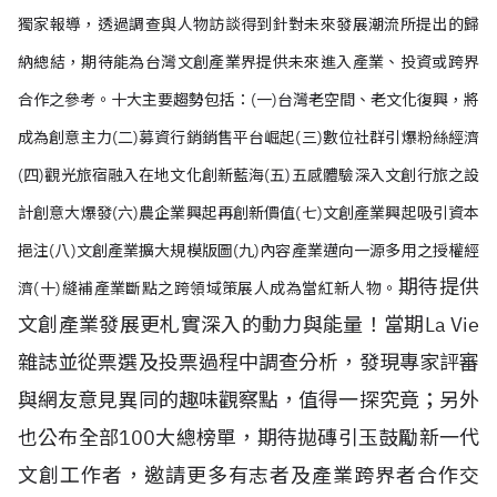
獨家報導，透過調查與人物訪談得到針對未來發展潮流所提出的歸
納總結，期待能為台灣文創產業界提供未來進入產業、投資或跨界
合作之參考。十大主要趨勢包括：
(一)台灣老空間、老文化復興，將
成為創意主力
(二)募資行銷銷售平台崛起
(三)數位社群引爆粉絲經濟
(四)觀光旅宿融入在地文化創新藍海
(五)五感體驗深入文創行旅之設
計創意大爆發
(六)農企業興起再創新價值
(七)文創產業興起吸引資本
挹注
(八)文創產業擴大規模版圖
(九)內容產業邁向一源多用之授權經
期待提供
濟(十)縫補產業斷點之跨領域策展人成為當紅新人物。
文創產業發展更札實深入的動力與能量！當期La Vie
雜誌並從票選及投票過程中調查分析，發現專家評審
與網友意見異同的趣味觀察點，值得一探究竟；另外
也公布全部100大總榜單，期待拋磚引玉鼓勵新一代
文創工作者，邀請更多有志者及產業跨界者合作交