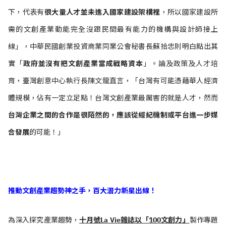
下，代表有
很大量人才並未進入國家建設架構裡
，所以國家建設所
需的文創產業動能完全沒跟民間最有能力的機構與設計師接上
線」，中華民國創業投資商業同業公會秘書長蘇拾忠則明白點出其
實「
政府並沒有把文創產業當成戰略資本
」。論及政策及人才培
育，臺灣創意中心執行長陳文龍直言，「台灣有可能憑藉華人經濟
體規模，佔有一定立足點！台灣文創產業最厲害的就是人才，然而
台灣企業之間的合作是很陌然的，應該從經紀機制或平台進一步媒
合發展
的可能！」
推動文創產業趨勢神之手，百大潛力新星出線！
為深入探究產業趨勢，
十月號La Vie雜誌以「100文創力」
製作專題