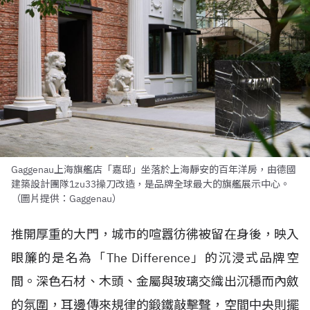
Gaggenau上海旗艦店「嘉邸」坐落於上海靜安的百年洋房，由德國
建築設計團隊1zu33操刀改造，是品牌全球最大的旗艦展示中心。
（圖片提供：Gaggenau）
推開厚重的大門，城市的喧囂彷彿被留在身後，映入
眼簾的是名為「The Difference」的沉浸式品牌空
間。深色石材、木頭、金屬與玻璃交織出沉穩而內斂
的氛圍，耳邊傳來規律的鍛鐵敲擊聲，空間中央則擺