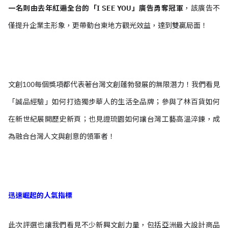
一名則由去年紅遍全台的「I SEE YOU」廣告勇奪冠軍
，
該廣告不
僅提升企業主形象，更帶動台東地方觀光效益，達到雙贏局面！
文創100每個獎項都代表著台灣文創蓬勃發展的無限潛力！我們看見
「誠品經驗」如何打造獨步華人的生活全品牌；參與了林百貨如何
在新世紀展開歷史新頁；也見證琉園如何讓台灣工藝高溫淬鍊，成
為融合台灣人文與創意的領軍者！
迅速崛起的人氣指標
此次評選也讓我們看見不少新興文創力量，包括亞洲最大設計商品