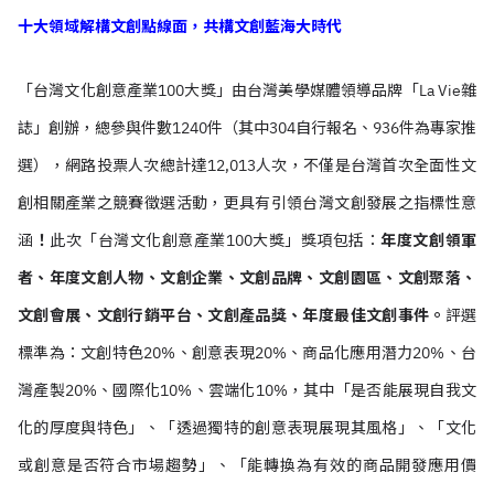
十大領域解構文創點線面，共構文創藍海大時代
「台灣文化創意產業100大獎」由台灣美學媒體領導品牌「La Vie雜
誌」創辦，總參與件數1240件（其中304自行報名、936件為專家推
選），網路投票人次總計達12,013人次，不僅是台灣首次全面性文
創相關產業之競賽徵選活動，更具有引領台灣文創發展之指標性意
涵
！
此次「台灣文化創意產業100大獎」獎項包括：
年度文創領軍
者、年度文創人物、文創企業、文創品牌、文創園區、文創聚落、
文創會展、文創行銷平台、文創產品獎、年度最佳文創事件。
評選
標準為：文創特色20%、創意表現20%、商品化應用潛力20%、台
灣產製20%、國際化10%、雲端化10%，其中「是否能展現自我文
化的厚度與特色」、「透過獨特的創意表現展現其風格」、「文化
或創意是否符合市場趨勢」、「能轉換為有效的商品開發應用價