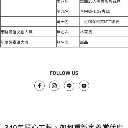
第八名
金曲25入圍者影片視覺
第九名
李宗盛-山丘專輯
第十名
世足環保材質MIT球衣
網路最佳文創人氣
無名次
林百貨
年度評審團大獎
無名次
誠品
FOLLOW US
340年匠心工藝，如何重新定義當代廚