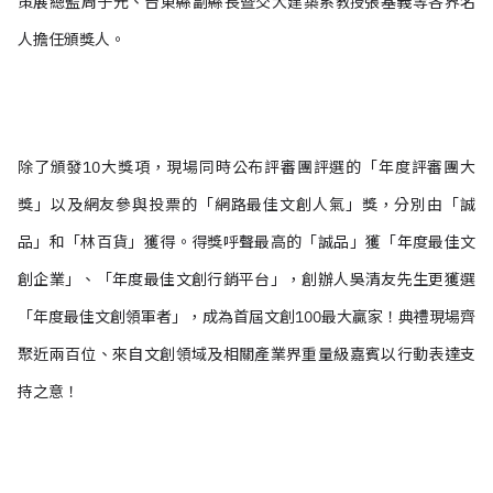
策展總監周子元、台東縣副縣長暨交大建築系
張基義等各界名
教授
人擔任頒獎人。
除了頒發10大獎項，現場同時公布評審團評選的「年度評審團大
獎」以及網友參與投票的「網路最佳文創人氣」獎，分別由「誠
品」和「林百貨」獲得。得獎呼聲最高的「誠品」獲「年度最佳文
創企業」、「年度最佳文創行銷平台」，創辦人吳清友先生更獲選
「年度最佳文創領軍者」，成為首屆文創100最大贏家！典禮現場齊
聚近兩百位、來自文創領域及相關產業界重量級嘉賓以行動表達支
持之意！