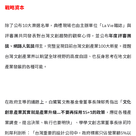
戰略資本
除了公布10大票選名單，典禮現場也由主辦單位「La Vie雜誌」與
評審團共同發表對台灣文創趨勢的觀察心得，並公布
年度評審團
獎、網路人氣獎
得主，完整呈現目前台灣文創產業100大新星。提醒
台灣文創產業界以眺望全球視野的高度自詡、也反身思考在地文創
產業發展的各種可能。
在政府主導的議題上，白鷺鷥文教基金會董事長陳郁秀指出「
文化
創意產業其實就是產業升級…不要再採用15+1的政策
，應從各種產
業調查，提出決策、執行也要明快」、學學文創志業董事長徐莉玲
則犀利剖析：「台灣重要的設計公司中，政府標案只佔營業額5%以