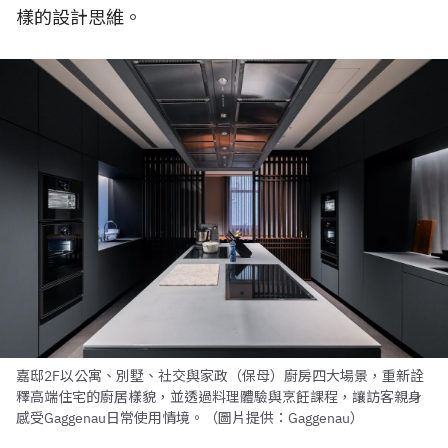
樣的設計思維。
嘉邸2F以公寓、別墅、社交與家政（保母）廚房四大場景，重新詮
釋高端住宅的廚居樣貌，並透過料理體驗與烹飪課程，讓訪客親身
感受Gaggenau日常使用情境。（圖片提供：Gaggenau）