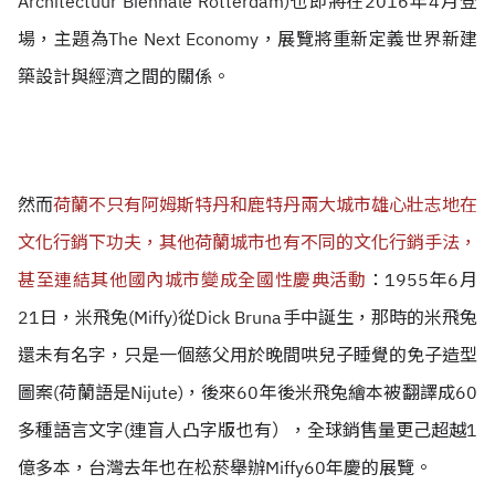
Architectuur Biennale Rotterdam)也
即
將在2016年4月登
場，主題為The Next Economy，展覽將
重新定義
世界新建
築設計與經濟之間的關係。
然而
荷蘭不只有阿姆斯特丹和鹿特丹兩大城市雄心壯志地在
文化行銷下功夫，其他荷蘭城市也有不同的文化行銷手法，
甚至連結其他國內城市變成全國性慶典活動
：1955年6月
21日，米飛兔(Miffy)從Dick Bruna手中誕生，那時的米飛兔
還未有名字，只是一個慈父用於晚間哄兒子睡覺的免子造型
圖案(荷蘭語是Nijute)，後來60年後米飛兔繪本被翻譯成60
多種語言文字(連盲人凸字版也有），全球銷售量更己超越1
億多本，台灣去年也在松菸舉辦Miffy60年慶的展覽。