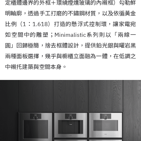
定櫃體邊界的外框＋環繞煙燻玻璃的內襯框）勾勒鮮
明輪廓，透過手工打磨的不鏽鋼材質，以及依循黃金
比例（1：1.618）打造的懸浮式控制環，讓家電宛
如空間中的雕塑；Minimalistic系列則以「兩線一
圓」回歸極簡，捨去框體設計，提供鉑光銀與曜岩黑
兩種面板選擇，幾乎與櫥櫃立面融為一體，在低調之
中襯托建築與空間本身。