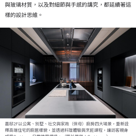
與玻璃材質，以及對細節與手感的講究，都延續著這
樣的設計思維。
嘉邸2F以公寓、別墅、社交與家政（保母）廚房四大場景，重新詮
釋高端住宅的廚居樣貌，並透過料理體驗與烹飪課程，讓訪客親身