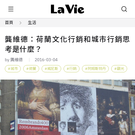
首頁
生活
龔維德：荷蘭文化行銷和城市行銷思
考是什麼？
by 龔維德
2016-03-04
城市
荷蘭
威尼斯
行銷
阿姆斯特丹
觀光