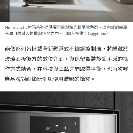
Minimalistic烤箱系列提供曜岩黑與鉑光銀兩款色選，以內斂的金屬
光澤自然融入櫥櫃與空間之中。（圖片提供：Gaggenau）
兩個系列皆搭載全新懸浮式不鏽鋼控制環，將隱藏於
玻璃面板後方的數位介面，與保留實體旋鈕手感的操
作方式結合，在科技與工藝之間取得平衡，也再次呼
應品牌對細節比例與使用體驗的講究。