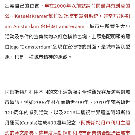
定義自己的位置。
早在2000年以前就請荷蘭最具有創意的
公司KesselsKramer幫忙設計城市識別系統，非常巧妙將I
am Amsterdam 合併為I amsterdam
，城市中所發生大小
活動及事件的宣傳物均以紅色橫條色塊，上頭搭配
明顯的
黑
白
logo "
I amsterdam"呈現在宣傳物的封面，是城市識別型
象，也是一種城市精神的象徵。
阿姆斯特丹利用不同的文化活動吸引全球觀光客及遊客到城
市造訪，例如2006年林布蘭逝世400年、2010年梵谷逝世
120周年的系列活動，以及2013年慶祝
世界遺產
阿姆斯特
丹運河(Canals)建成400週年紀念。
阿姆斯特丹市利用主題
式的藝文慶典、整年度活動規劃和城市商業結合塑造出城市