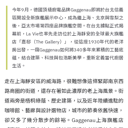
今年9月，德國頂級廚電品牌Gaggenau即將於台北信義
區開設全新旗艦展示中心，成為繼上海、北京與雪梨之
後，亞太市場第四座品牌旗艦空間。在台北據點正式揭
幕前，La Vie也率先走訪位於上海靜安的全球最大旗艦
店「嘉邸（The Gallery）」，從這座1930年代的老洋
房出發，一窺Gaggenau如何將340多年來累積的工藝底
蘊，結合建築、科技與包浩斯美學，重新定義當代廚居
生活。
走在上海靜安區的威海路，很難想像這條緊鄰南京西
路商圈的街道，還存在著如此濃厚的老上海風景。街
道兩旁是梧桐綠蔭、歷史建築，以及近年陸續進駐的
咖啡館、藝廊與設計選物店，城市的節奏依舊快速，
卻又多了幾分散步的餘裕。Gaggenau上海旗艦店