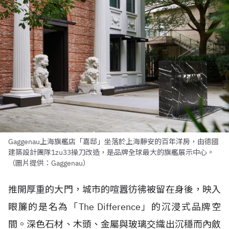
Gaggenau上海旗艦店「嘉邸」坐落於上海靜安的百年洋房，由德國
建築設計團隊1zu33操刀改造，是品牌全球最大的旗艦展示中心。
（圖片提供：Gaggenau）
推開厚重的大門，城市的喧囂彷彿被留在身後，映入
眼簾的是名為「The Difference」的沉浸式品牌空
間。深色石材、木頭、金屬與玻璃交織出沉穩而內斂