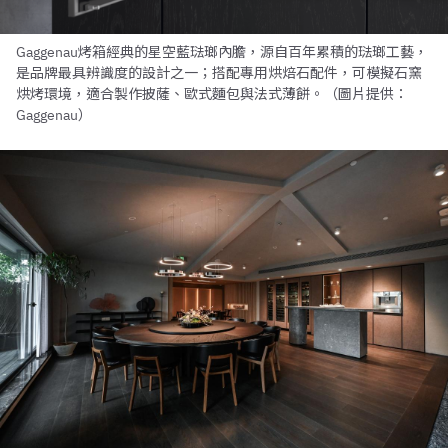
Gaggenau烤箱經典的星空藍琺瑯內膽，源自百年累積的琺瑯工藝，
是品牌最具辨識度的設計之一；搭配專用烘焙石配件，可模擬石窯
烘烤環境，適合製作披薩、歐式麵包與法式薄餅。（圖片提供：
Gaggenau）