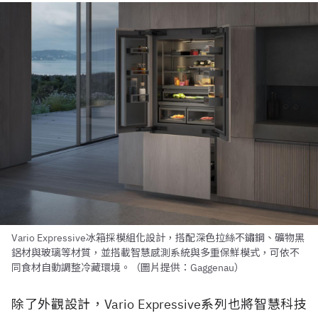
Vario Expressive冰箱採模組化設計，搭配深色拉絲不鏽鋼、礦物黑
鋁材與玻璃等材質，並搭載智慧感測系統與多重保鮮模式，可依不
同食材自動調整冷藏環境。（圖片提供：Gaggenau）
除了外觀設計，Vario Expressive系列也將智慧科技