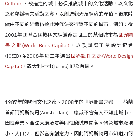
Culture)
，被指定的城市必須推廣城市的文化活動，以文化
之名舉辦藝文活動之實，以創造觀光及經濟的產值。後來陸
續由不同的組織仿效此種作法來行銷不同的城市，例如：從
2001年起聯合國教科文組織命定世上的某個城市為
世界圖
書之都(World Book Capital)
，以及國際工業設計協會
(ICSID)從2008年每二年選出
世界設計之都(
World Design
Capital
)
，義大利杜林(Torino) 即為首屆。
1987年的歐洲文化之都、2008年的世界圖書之都──
荷蘭
首都阿姆斯特丹(Amsterdam)，應該不會有人不知此城市，
因性產業、合法大麻及友善同性戀城市聞名。儘管城市腹地
小、人口少，但卻富有創意力，因此阿姆斯特丹市知道如何