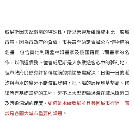
威尼斯因天然環境的特殊性，所以營運及維護成本比一般城
市高，因為市政府的負債，市長甚至決定賣掉公立博物館的
名畫，包含奧地利籍孟林姆畫家及俄國籍夏卡爾畫家的名
作，以償還債務。儘管威尼斯是大多數遊客心中的夢幻地，
但市政府仍然有許多傷腦筋的煩惱急需解決：日復一日的潮
汐與海水的鹽分不斷侵蝕建物，把下陷的房屋地基墊高、修
復所有基礎設施的工程
，趕
不上
大型遊輪過渡在威尼斯港口
及汚染潟湖的速度，
如何能永續發展並且兼固城市行銷，應
該是各國大城市重要的課題
。