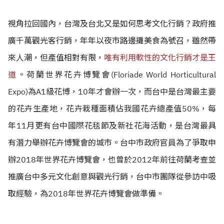
視角拉回國內，台灣及台北又是如何思考
文化行銷？政府推
廣千萬觀光客行銷，年年以夜市路邊攤美食為號召，雖然帶
來人潮，但產值相對有限，
唯有利用軟性的文化行銷才是王
道
。荷蘭世界花卉博覽會(Floriade World Horticultural
Expo)為A1級花博，10年才會辦一次，而台中是台灣最主要
的花卉生產地，花卉栽種面積佔我國花卉總產值50%，每
年11月更有台中國際花毯節及新社花海活動，是台灣最具
有潛力舉辦花卉博覽會的城市。台中市政府官員為了爭取申
辦2018年世界花卉博覽會，也曾於2012年前往荷蘭考查並
推廣
台中
多元文化創意與觀光行銷，台中市團隊從參訪中吸
取經驗，為2018年世界花卉博覽會做準備。