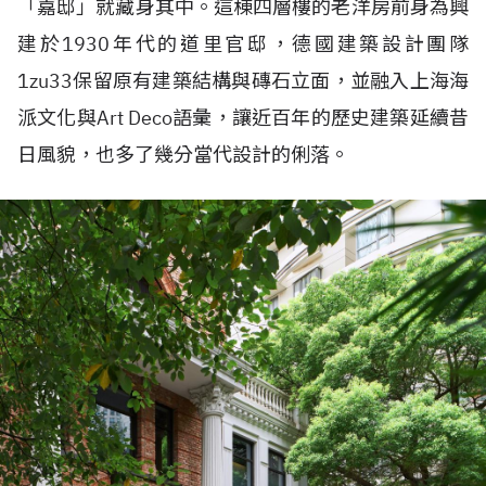
「嘉邸」就藏身其中。這棟四層樓的老洋房前身為興
建於1930年代的道里官邸，德國建築設計團隊
1zu33保留原有建築結構與磚石立面，並融入上海海
派文化與Art Deco語彙，讓近百年的歷史建築延續昔
日風貌，也多了幾分當代設計的俐落。