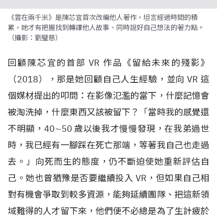
《雲在兩千米》是陳芯宜首次改編他人著作，坦言經過時間的積
累，她才有把握找到轉譯他人故事、同時說好自己想法的著力點。
（攝影：劉璧慈）
回顧陳芯宜的首部
VR
作品《留給未來的殘影》
（
2018
），那是她回顧自己人生經驗，並向
VR
這
個媒材提出的叩問：在影像氾濫的當下，什麼記憶會
被淘洗掉，什麼東西又該被留下？「當時我的感覺還
不明顯，
40
∼
50
歲以後我才慢慢發現，在我弟過世
時，我已經有一腳踩在死亡那端，等著我自己也走過
去。」向死而生的態度，仍不斷迫使她重新評估自
己。她也曾猶豫是否要繼續投入
VR
，但如果自己相
對有機會爭取到較多資源，能夠延續團隊、把這新領
域難得的人才留下來，他們便不必總是為了生計疲於