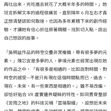
再吐出來，光吃進去就花了大概半年多的時間。」她
坦言拆解文本的過程很痛苦，直到隔年
6
月左右才真
正想清楚該如何取捨。也因為多年累積下來的創作經
驗，才讓她有信心抓住原著精髓，找到切入點，說出
自己想說的故事。
「吳明益作品的時空交疊非常複雜，帶有很多夢的元
素。」陳芯宜是多夢的人，夢境元素也經常出現在她
的作品之中，「有很多是相通的，比如說對時間、對
時空的感受—不是只有現在這個時間點而已，過去、
現在、未來，有一些東西是相連的。」雖不易改編，
卻恰好貼合
VR
虛實邊界曖昧的特性。如同貫穿整部
《苦雨之地》的科技災禍「雲端裂縫」，設想近未來