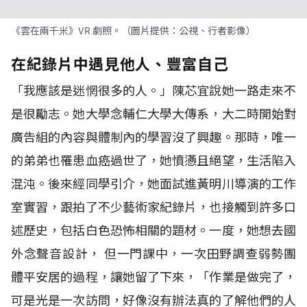
《雲在兩千米》VR 劇照。（圖片提供：公視、行者影像）
在紀錄片中遇見他人、豐富自己
「我應該是迷惘很多的人。」陳芯宜說她一路走來不
是很勵志。她大學念輔仁大學大傳系，大二時開始對
廣告組的內容與體制內的學習沒了興趣。那時，唯一
的弟弟也罹患血癌過世了，她憤懣且絕望，生活陷入
混沌。後來經同學引介，她面試進黃明川導演的工作
室實習，跟拍了不少藝術家紀錄片，也接觸到許多口
述歷史，包括白色恐怖相關的題材。一度，她想去國
外念聲音設計， 但一門課中，一次田野調查弱勢團
體平安居的過程，讓她留了下來，「作業是做完了，
可是光是一次訪問，好像沒有辦法真的了解他們的人