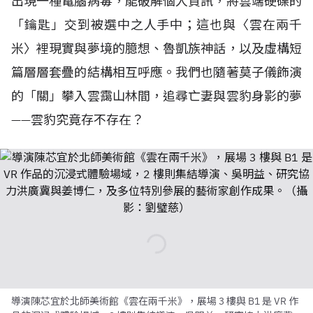
出現一種電腦病毒，能破解個人資訊，將雲端硬碟的
「鑰匙」交到被選中之人手中；這也與〈雲在兩千
米〉裡現實與夢境的臆想、魯凱族神話，以及虛構短
篇層層套疊的結構相互呼應。我們也隨著莫子儀飾演
的「關」攀入雲靄山林間，追尋亡妻與雲豹身影的夢
——雲豹究竟存不存在？
導演陳芯宜於北師美術館《雲在兩千米》，展場 3 樓與 B1 是 VR 作