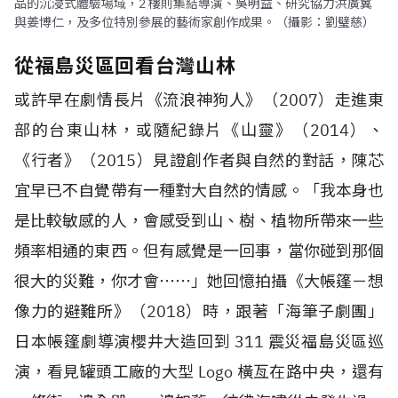
品的沉浸式體驗場域，2 樓則集結導演、吳明益、研究協力洪廣冀
與姜博仁，及多位特別參展的藝術家創作成果。（攝影：劉璧慈）
從福島災區回看台灣山林
或許早在劇情長片《流浪神狗人》（
2007
）走進東
部的台東山林，或隨紀錄片《山靈》（
2014
）、
《行者》（
2015
）見證創作者與自然的對話，陳芯
宜早已不自覺帶有一種對大自然的情感。「我本身也
是比較敏感的人，會感受到山、樹、植物所帶來一些
頻率相通的東西。但有感覺是一回事，當你碰到那個
很大的災難，你才會⋯⋯」她回憶拍攝《大帳篷－想
像力的避難所》（
2018
）時，跟著「海筆子劇團」
日本帳篷劇導演櫻井大造回到
311
震災福島災區巡
演，看見罐頭工廠的大型
Logo
橫亙在路中央，還有