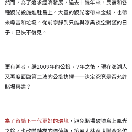
然而，為了追求經濟發展，過去十幾年來，民宿和各
種觀光設施進駐島上。大量的觀光客帶來金錢，也帶
來噪音和垃圾。從前寧靜到只能與漆黑夜空對望的日
子，已快不復見。
更有甚者，繼2009年的公投，7年之後，現在澎湖人
又再度面臨第二波的公投抉擇──決定究竟是否允許
賭場興建？
為了留給下一代更好的環境
，避免賭場破壞島上風光
之餘，也改變純樸的價值觀，策展人林育世聯合多位