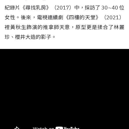
紀錄片《尋找乳房》（
2017
）中，採訪了
30
∼
40
位
女性。後來，電視連續劇《四樓的天堂》（
2021
）
裡黃秋生飾演的推拿師天意，原型更是揉合了林麗
珍、櫻井大造的影子。