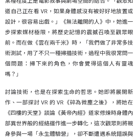
某種程度上是電影敘事與劇場空間的結合。「觀眾知
道自己正在看
VR
，如果身體感沒有被好好地放置或
設計，很容易出戲。」《無法離開的人》中，她進一
步探索媒材極限，將歷史記憶的震撼召喚至觀眾眼
前。而在做《雲在兩千米》時，「我們做了非常多技
術測試，用了不只一種掃描技術，過程中我很常問一
個問題：掃下來的角色，你會覺得這個人有靈魂
嗎？」
討論技術，也是在探索生命的哲思。她即將展開新
作、一部探討
VR
的
VR
《碎為微塵之後》，將她在
《四樓的天堂》談論《黃帝內經》道家修煉時身體內
部異世界般的經絡運作進一步轉化，這次觀眾則將親
身參與一場「永生體驗營」，卻不斷遭遇系統錯誤與