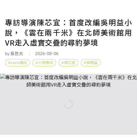
專訪導演陳芯宜：首度改編吳明益小
說，《雲在兩千米》在北師美術館用
VR走入虛實交疊的尋豹夢境
by 吳哲夫
2026-08-06
LaVie雜誌
人物專訪
陳芯宜
吳明益