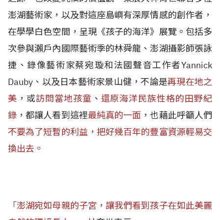
澎湖藝術家，以及對這座島嶼有深厚情感的創作者，
在學學白色空間，呈現《孩子的海洋》展覽。包括多
次參與瀨戶內國際藝術季的林舜龍、澎湖攝影師張詠
捷、錄像藝術家蔡宛璇和法國聲音工作者Yannick
Dauby、以及日本藝術家景山健，不論是
再現在地之
美
，或
訪問當地孩童
、
還原海洋民族性格的田野紀
錄
，都讓人看到這裡
最純真的一面
，也藉此呼籲人們
不要為了短暫的利益，把好幾百年的豐富資源輕易交
換出去。
「澎湖宛如母親的子宮，讓我們看到孩子在如此美麗