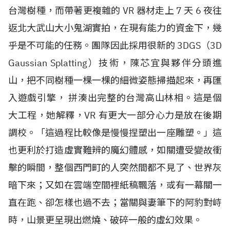
台灣樹種，而帶著更複雜的
VR
器材走上
7
天
6
夜往
返北大武山大小鬼湖實拍，在現有能力的資金下，幾
乎是不可能的任務。團隊因此採用很新的
3DGS
（
3D
Gaussian Splatting
）技術，陳芯宜與夥伴分頭進
山，把不同樹種一棵一棵的細微姿態掃描起來，再匯
入遊戲引擎， 拼湊出完整的台灣高山林相。這是個
大工程，她解釋，
VR
有更大一部分心力是放在後期
調校。「這過程比較像是慢慢捏塑出一座雕塑。」這
也更利於打造虛實難辨的魔幻體感，如關遭受變故衝
擊的瞬間，整個西門町的人突然間都不見了、世界灰
暗下來；又如在雲端空間裡紙稿飄落，或有一幕關一
直在跑、卻怎樣也過不去；當關與妻筆下的阿豹對峙
時，山景更呈現出燃燒、破碎一般的虛幻效果。