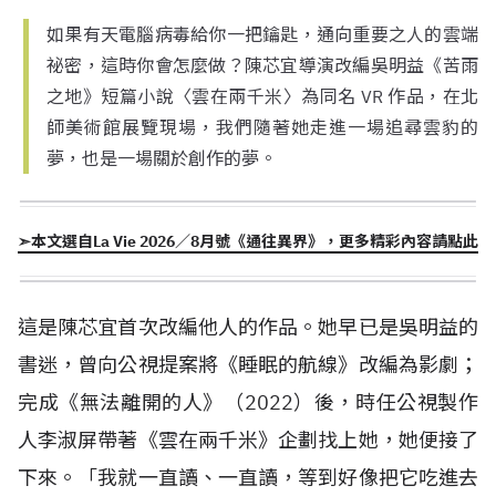
如果有天電腦病毒給你一把鑰匙，通向重要之人的雲端
祕密，這時你會怎麼做？陳芯宜導演改編吳明益《苦雨
之地》短篇小說〈雲在兩千米〉為同名 VR 作品，在北
師美術館展覽現場，我們隨著她走進一場追尋雲豹的
夢，也是一場關於創作的夢。
➣本文選自La Vie 2026／8月號《通往異界》，更多精彩內容請點此
這是陳芯宜首次改編他人的作品。她早已是吳明益的
書迷，曾向公視提案將《睡眠的航線》改編為影劇；
完成《無法離開的人》（
2022
）後，時任公視製作
人李淑屏帶著《雲在兩千米》企劃找上她，她便接了
下來。「我就一直讀、一直讀，等到好像把它吃進去