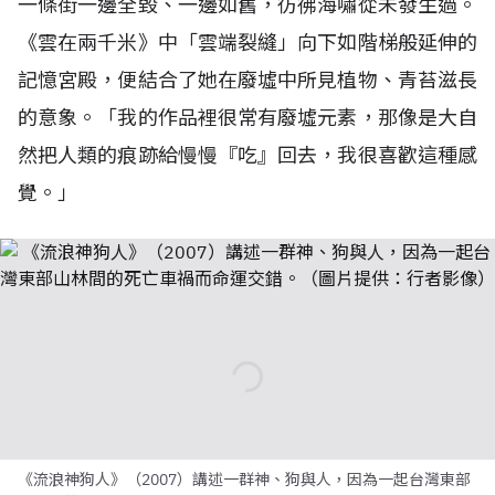
一條街一邊全毀、一邊如舊，彷彿海嘯從未發生過。
《雲在兩千米》中「雲端裂縫」向下如階梯般延伸的
記憶宮殿，便結合了她在廢墟中所見植物、青苔滋長
的意象。「我的作品裡很常有廢墟元素，那像是大自
然把人類的痕跡給慢慢『吃』回去，我很喜歡這種感
覺。」
《流浪神狗人》（2007）講述一群神、狗與人，因為一起台灣東部