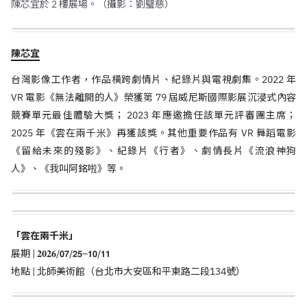
陳芯宜於 2 樓展場。（攝影：劉璧慈）
陳芯宜
台灣影像工作者，作品橫跨劇情片、紀錄片與電視劇集。
2022
年
VR
電影《無法離開的人》榮獲第
79
屆威尼斯國際影展沉浸式內容
競賽單元最佳體驗大獎；
2023
年應邀擔任該單元評審團主席；
2025
年《雲在兩千米》再獲該獎。其他重要作品有
VR
舞蹈電影
《留給未來的殘影》、紀錄片《行者》、劇情長片《流浪神狗
人》、《我叫阿銘啦》等。
「雲在兩千米」
展期 | 𝟐𝟎𝟐𝟔/𝟬𝟳/𝟮𝟱–𝟭𝟬/𝟭𝟭
地點 | 北師美術館（台北市大安區和平東路二段134號）