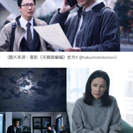
（圖片來源：電影《天鵝與蝙蝠》官方X @hakuchotokomori）