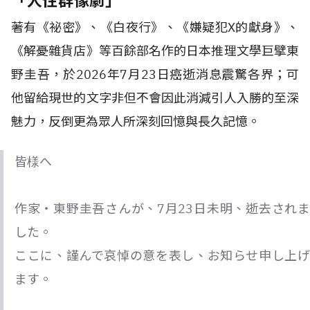
「人性群像劇」
著有《祕密》、《白夜行》、《嫌疑犯X的獻身》、
《解憂雜貨店》等百餘部名作的日本推理文學巨擘東
野圭吾，於2026年7月23日癌逝消息震驚各界；可
他留給現世的文字非但不會因此消減引人入勝的至深
魅力，反倒更為眾人所深刻回憶與長久記憶。
皆様へ
作家・東野圭吾さんが、7月23日未明、逝去されま
した。
ここに、謹んで哀悼の意を表し、お知らせ申し上げ
ます。