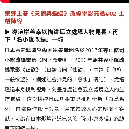
東野圭吾《天鵝與蝙蝠》改編電影亮點
#02 主
創陣容
► 導演岸善幸以描繪孤立處境人物見長，再
下「名小說改編」一城
日本電影導演暨編劇岸善幸聞名於2017年
寺山修司
小說改編電影《啊，荒野》
、2023年
朝井遼小說改
編電影《正欲》
（日語音同「性欲」，中譯《（非）
一般欲望》，講述社會少見的「戀水」情結），尤擅
透過本身
銳利視角
，刻畫身處社會孤立處境之人的生
存樣貌。這次快速且成功將東野推理全新「白鳥系
列」首部傑作搬上銀幕，帶來震撼人心的壓倒性鉅
獻，可謂在日本影壇當道已久的「名小說改編」路線
再下關鍵一城。