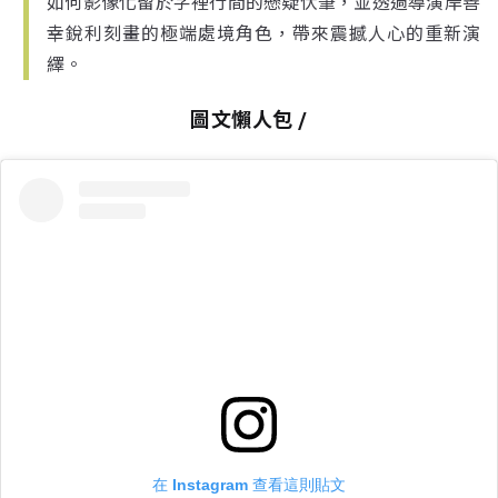
如何影像化留於字裡行間的懸疑伏筆，並透過導演岸善
幸銳利刻畫的極端處境角色，帶來震撼人心的重新演
繹。
圖文懶人包 /
在 Instagram 查看這則貼文