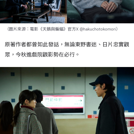
（圖片來源：電影《天鵝與蝙蝠》官方X @hakuchotokomori）
原著作者都曾如此發話，無論東野書迷、日片忠實觀
眾，今秋進戲院觀影勢在必行。