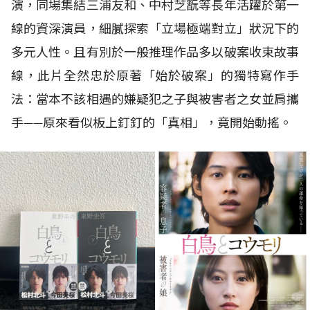
演，同場集結三浦友和、中村芝翫等長年活躍於第一
線的資深演員，細膩探索「立場極端對立」狀況下的
多元人性。且有別於一般推理作品多以破案收束故事
線，此片全然忠於原著「始於破案」的獨特寫作手
法：當本不該相遇的嫌疑犯之子與被害者之女並肩攜
手——原來看似板上釘釘的「真相」，竟開始動搖。