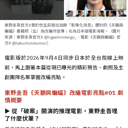
東野圭吾官方X曾於他生前發出加飾「影像化消息」腰封的《天鵝與
蝙蝠》書籍照（左）為改編作宣傳；右為日本版電影海報。（圖片
來源：東野圭吾官方X @higashinokeigo_、電影《天鵝與蝙蝠》官
方X @hakuchotokomori）
電影版於2026年9月4日同步日本於全台院線上映
前，馬上跟著本篇從現已曝光的精彩預告、劇照及主
創團隊名單掌握改編亮點。
東野圭吾《天鵝與蝙蝠》改編電影亮點#01 劇
情概要
► 從「破案」開演的推理電影，東野圭吾埋
了什麼伏筆？