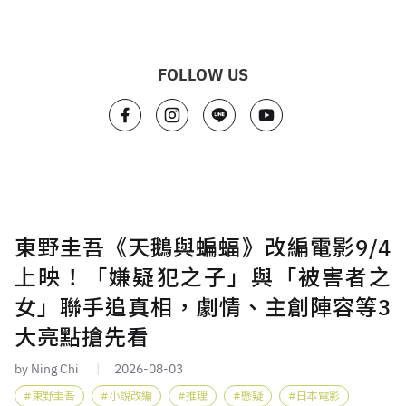
FOLLOW US
東野圭吾《天鵝與蝙蝠》改編電影9/4
上映！「嫌疑犯之子」與「被害者之
女」聯手追真相，劇情、主創陣容等3
大亮點搶先看
by Ning Chi
2026-08-03
東野圭吾
小說改編
推理
懸疑
日本電影