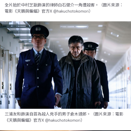
全片始於中村芝翫飾演的律師白石健介一角遭殺害。（圖片來源：
電影《天鵝與蝙蝠》官方X @hakuchotokomori）
三浦友和飾演自首為殺人兇手的男子倉木達郎。（圖片來源：電影
《天鵝與蝙蝠》官方X @hakuchotokomori）