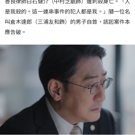
善良律師白石健介（中村芝翫飾）遭刺殺身亡。「人
是我殺的。這一連串事件的犯人都是我。」隨一位名
叫倉木達郎（三浦友和飾）的男子自首，該起案件本
應告破。