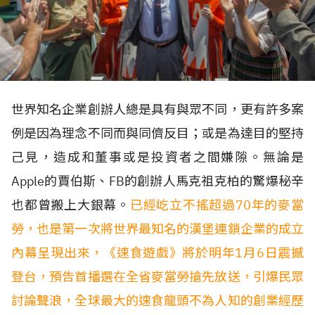
世界知名企業創辦人總是具有與眾不同，更有許多案
例是因為理念不同而與同儕反目；或是為達目的堅持
己見，造成和董事或是投資者之間嫌隙。無論是
Apple的賈伯斯、FB的創辦人馬克祖克柏的驚爆秘辛
也都曾搬上大銀幕。
已經屹立不搖超過70年的麥當
勞，也是第一次將世界最知名的漢堡連鎖企業的成立
內幕呈現出來，《速食遊戲》將於明年1月6日震撼
登台，預告首播選在全省麥當勞搶先放送，引爆民眾
討論聲浪，全球最大的速食龍頭不為人知的創業經歷