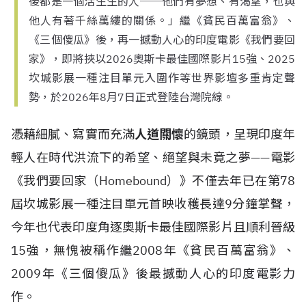
後都是一個活生生的人──他們有夢想、有渴望，也與
他人有著千絲萬縷的關係。」繼《貧民百萬富翁》、
《三個傻瓜》後，再一撼動人心的印度電影《我們要回
家》，即將挾以2026奧斯卡最佳國際影片15強、2025
坎城影展一種注目單元入圍作等世界影壇多重肯定聲
勢，於2026年8月7日正式登陸台灣院線。
憑藉
細膩、寫實而充滿
人道關懷
的鏡頭，呈現印度年
輕人在時代洪流下的希望、絕望與未竟之夢——
電影
《我們要回家（Homebound）》不僅去年已
在第78
屆坎城影展一種注目單元首映收穫長達9分鐘掌聲，
今年也代表印度角逐奧斯卡最佳國際影片且順利晉級
15強，無愧被稱作繼2008年
《貧民百萬富翁》、
2009年《三個傻瓜》後最撼動人心的印度電影力
作。