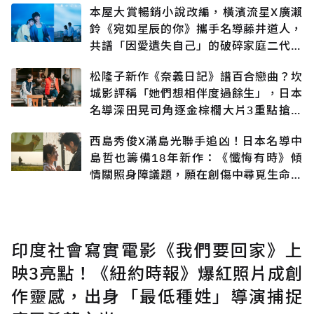
本屋大賞暢銷小說改編，橫濱流星X廣瀨
鈴《宛如星辰的你》攜手名導藤井道人，
共譜「因愛遺失自己」的破碎家庭二代悲
戀
松隆子新作《奈義日記》譜百合戀曲？坎
城影評稱「她們想相伴度過餘生」，日本
名導深田晃司角逐金棕櫚大片3重點搶先
知
西島秀俊X滿島光聯手追凶！日本名導中
島哲也籌備18年新作：《懺悔有時》傾
情關照身障議題，願在創傷中尋覓生命出
口
印度社會寫實電影《我們要回家》上
映3亮點！《紐約時報》爆紅照片成創
作靈感，出身「最低種姓」導演捕捉