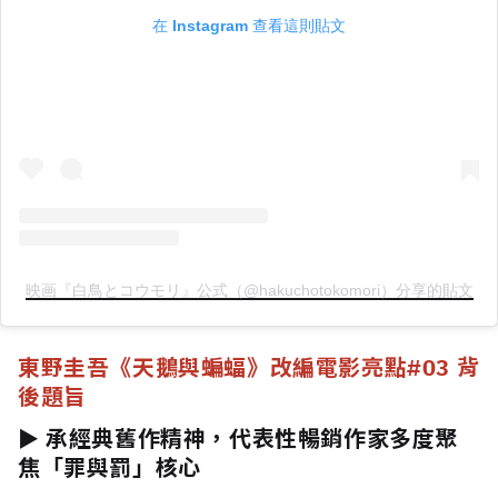
在 Instagram 查看這則貼文
映画『白鳥とコウモリ』公式（@hakuchotokomori）分享的貼文
東野圭吾《天鵝與蝙蝠》改編電影亮點
#03 背
後題旨
► 承經典舊作精神，代表性暢銷作家多度聚
焦「罪與罰」核心