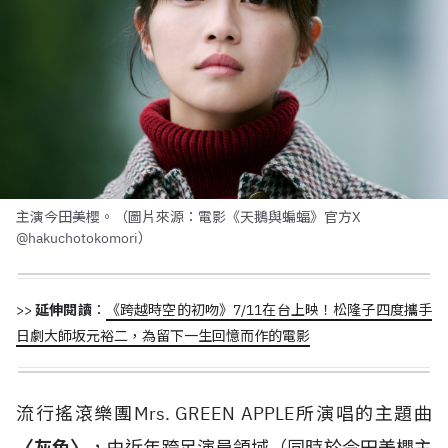
主演今田美櫻。（圖片來源：電影《天鵝與蝙蝠》官方X
@hakuchotokomori）
>>
延伸閱讀
：
《跨越時空的初吻》7/11在台上映！松隆子四度攜手
日劇大師坂元裕二，為留下一生回憶而作的電影
流行搖滾樂團Mrs. GREEN APPLE所演唱的主題曲
〈灰色〉
，由近年跨足演員領域（同時於今田美櫻主