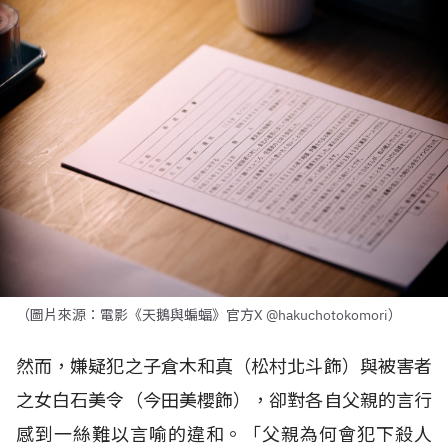
（圖片來源：電影《天鵝與蝙蝠》官方X @hakuchotokomori）
然而，嫌疑犯之子倉木和真（松村北斗飾）與被害者
之女白石美令（今田美櫻飾），卻對各自父親的言行
感到一絲難以言喻的違和。「父親為何會犯下殺人