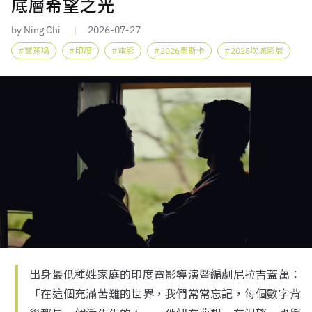
底層希望之光
by Ning Chi
2026-07-27
寶萊塢
印度
電影
2026奧斯卡
2025坎城影展
出身最低種姓家庭的印度電影導演暨編劇尼拉吉蓋萬：
「在這個充滿苦難的世界，我們常常忘記，每個數字背