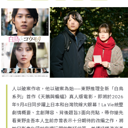
人以破案作收，他以破案為始——東野推理全新「白鳥
系列」首作《天鵝與蝙蝠》真人版電影，即將於2026
年9月4日同步躍上日本和台灣院線大銀幕！La Vie統整
劇情概要、主創陣容、背後題旨3面向亮點，帶你搶先
看東野圭吾本人生前亦曾表示十分期待的改編之作，將