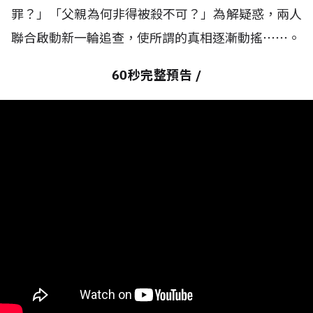
罪？」「父親為何非得被殺不可？」為解疑惑，兩人
聯合啟動新一輪追查，使所謂的真相逐漸動搖⋯⋯。
60秒完整預告 /