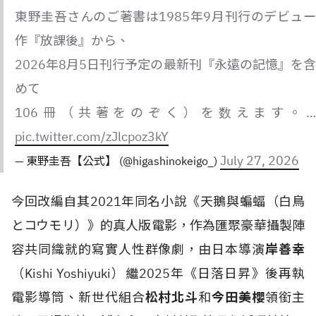
東野圭吾さんのご著書は1985年9月刊行のデビュー
作『放課後』から、
2026年8月5日刊行予定の最新刊『永遠の記憶』を含
めて
106冊（共著をのぞく）を数えます。…
pic.twitter.com/zJlcpoz3kY
July 27, 2026
— 東野圭吾【公式】 (@higashinokeigo_)
今回改編自其2021年同名小說《天鵝與蝙蝠（白鳥
とコウモリ）》的真人版電影，作為匯聚豪華攝製陣
容共同織就的寫實人性群像劇，由日本導演
岸善幸
（Kishi Yoshiyuki）繼2025年《日落日昇》後再執
電影導筒、新世代組合
松村北斗
和
今田美櫻
領銜主