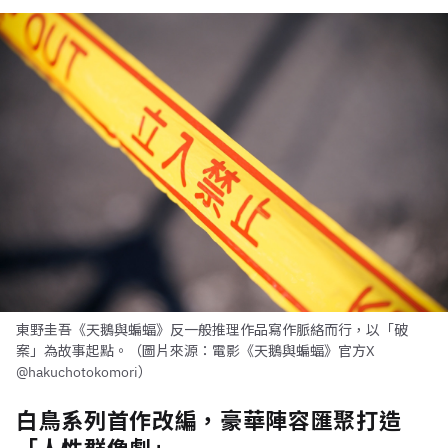
東野圭吾《天鵝與蝙蝠》反一般推理作品寫作脈絡而行，以「破
案」為故事起點。（圖片來源：電影《天鵝與蝙蝠》官方X
@hakuchotokomori）
白鳥系列首作改編，豪華陣容匯聚打造