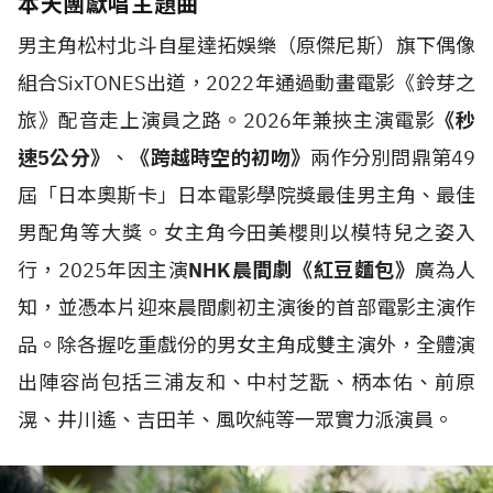
本天團獻唱主題曲
男主角松村北斗自星達拓娛樂（原傑尼斯）旗下偶像
組合SixTONES出道，2022年通過動畫電影《鈴芽之
旅》配音走上演員之路。2026年兼挾主演電影
《秒
速5公分》
、
《跨越時空的初吻》
兩作分別問鼎第49
屆「日本奧斯卡」日本電影學院獎最佳男主角、最佳
男配角等大獎。女主角今田美櫻則以模特兒之姿入
行，2025年因主演
NHK晨間劇《紅豆麵包》
廣為人
知，並憑本片迎來晨間劇初主演後的首部電影主演作
品。除各握吃重戲份的男女主角成雙主演外，全體演
出陣容尚包括三浦友和、中村芝翫、柄本佑、前原
滉、井川遙、吉田羊、風吹純等一眾實力派演員。