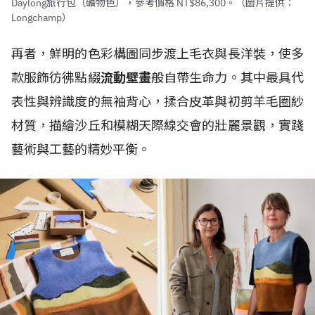
Daylong旅行包（礦物色），參考價格 NT$86,300。（圖片提供：
Longchamp）
再者，鮮明的色彩構圖同步渡上毛衣與長洋裝，使多
款服飾彷彿點綴
流動壁畫
般自帶生命力。其中最具代
表性與辨識度的無袖背心，揉合皮革與初剪羊毛圈紗
材質，描繪沙丘和模糊天際線交會的壯麗景觀，實踐
藝術與工藝的精妙平衡。