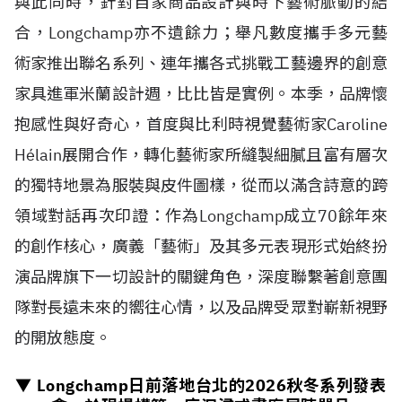
與此同時，針對自家商品設計與時下藝術脈動的結
合，Longchamp亦不遺餘力；舉凡數度攜手多元藝
術家推出聯名系列、連年攜各式挑戰工藝邊界的創意
家具進軍米蘭設計週，比比皆是實例。本季，品牌懷
抱感性與好奇心，首度與比利時視覺藝術家Caroline
H
é
lain展開合作，轉化藝術家所縫製細膩且富有層次
的獨特地景為服裝與皮件圖樣，從而以滿含詩意的跨
領域對話再次印證：作為Longchamp成立70餘年來
的創作核心，廣義「藝術」及其多元表現形式始終扮
演品牌旗下一切設計的關鍵角色，深度聯繫著創意團
隊對長遠未來的嚮往心情，以及品牌受眾對嶄新視野
的開放態度。
▼ Longchamp日前落地台北的
2026
秋冬系列發表