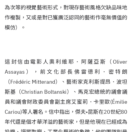
為次等的視覺藝術形式，對現存藝術風格欠缺品味地
作複製，又或是對已獲廣泛認同的藝術作毫無價值的
模仿）。
這封信由電影人奧利維耶．阿薩亞斯（Oliver
Assayas），前文化部長佛雷德利．密特朗
（Frédéric Mitterand）、藝術家克利斯提昂．波坦
斯基（Christian Boltanski）、馬克宏總統的議會議
員和議會財政委員會副主席艾蜜莉．卡里歐(Émilie
Cariou)等人署名。
信中指出，傑夫•昆斯在20世紀80
年代還是個才華洋溢的藝術家，但是他現在已經成為
投機、譁眾取寵、工業化藝術的象徵；他的團隊則是