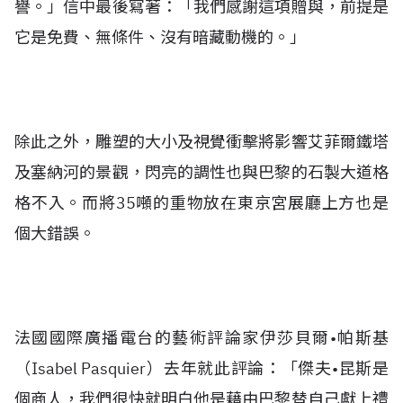
譽。」信中最後寫著：「我們感謝這項贈與，前提是
它是免費、無條件、沒有暗藏動機的。」
除此之外，雕塑的大小及視覺衝擊將影響艾菲爾鐵塔
及塞納河的景觀，閃亮的調性也與巴黎的石製大道格
格不入。而將35噸的重物放在東京宮展廳上方也是
個大錯誤。
法國國際廣播電台的藝術評論家伊莎貝爾•帕斯基
（Isabel Pasquier）去年就此評論：「傑夫•昆斯是
個商人，我們很快就明白他是藉由巴黎替自己獻上禮