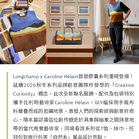
Longchamp x Caroline Hélain首發膠囊系列重磅登場！
延續2026秋冬系列品牌創意團隊所發想的「Creative
Curiosity」概念，此次全新聯名服飾、配件及包袋特別
攜手比利時藝術家Caroline Hélain，以9幅採用手裁布
料層疊而成的岩礦地景，激發人們的探索欲與創意好奇
心。隨本篇認識這位創作遊走於具象與抽象之間詩意地
帶的當代視覺藝術家，同場看該系列從T恤、絲巾、托
特包到旅行包等「自然系」單品設計亮點。