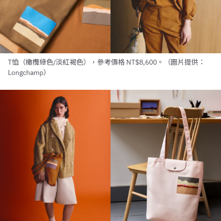
T恤（橄欖綠色/淡紅褐色），參考價格 NT$8,600。（圖片提供：
Longchamp）