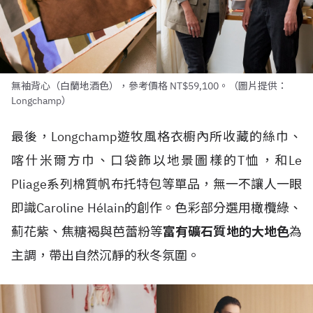
無袖背心（白蘭地酒色），參考價格 NT$59,100。（圖片提供：
Longchamp）
最後，Longchamp遊牧風格衣櫥內所收藏的絲巾、
喀什米爾方巾、口袋飾以地景圖樣的T恤，和Le
Pliage系列棉質帆布托特包等單品，無一不讓人一眼
即識Caroline Hélain的創作。色彩部分選用橄欖綠、
薊花紫、焦糖褐與芭蕾粉等
富有礦石質地的大地色
為
主調，帶出自然沉靜的秋冬氛圍。