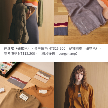
連身裙（礦物色），參考價格 NT$26,800；絲質圍巾（礦物色），
參考價格 NT$13,200。（圖片提供：Longchamp）