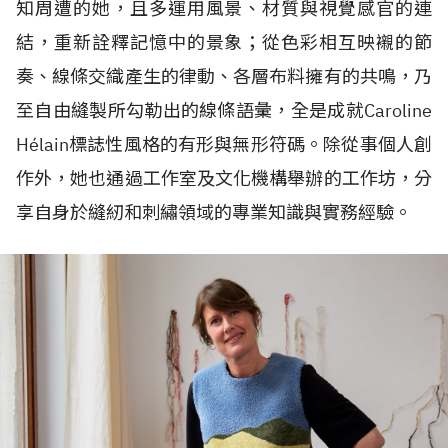
知周遭的她，且多運用風景、材質與視覺感官的連
結，重新詮釋記憶中的景象；從色彩相互映襯的節
奏、線條交織產生的律動、各層布料擁有的共鳴，乃
至自由縫製所勾勒出的線條語彙，全是成就Caroline
H
é
lain標誌性風格的有形與無形符碼。除從事個人創
作外，她也通過工作室及文化機構舉辦的工作坊，分
享自身於縫紉和刺繡領域的專業知識與實務經驗。