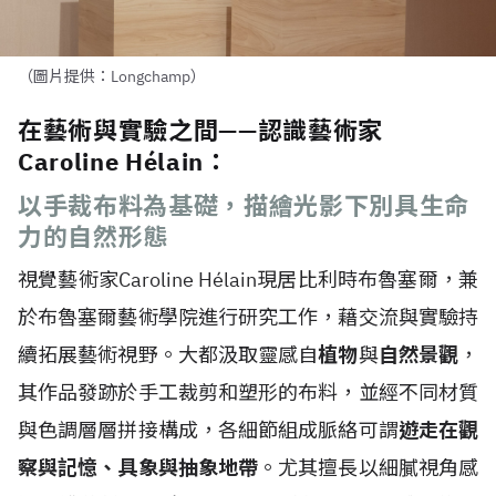
（圖片提供：Longchamp）
在藝術與實驗之間——認識藝術家
Caroline Hélain：
以手裁布料為基礎，描繪光影下別具生命
力的自然形態
視覺藝術家Caroline H
é
lain現居比利時布魯塞爾，兼
於布魯塞爾藝術學院進行研究工作，藉交流與實驗持
續拓展藝術視野。大都汲取靈感自
植物
與
自然景觀
，
其作品發跡於手工裁剪和塑形的布料，並經不同材質
與色調層層拼接構成，各細節組成脈絡可謂
遊走在觀
察與記憶、具象與抽象地帶
。尤其擅長以細膩視角感