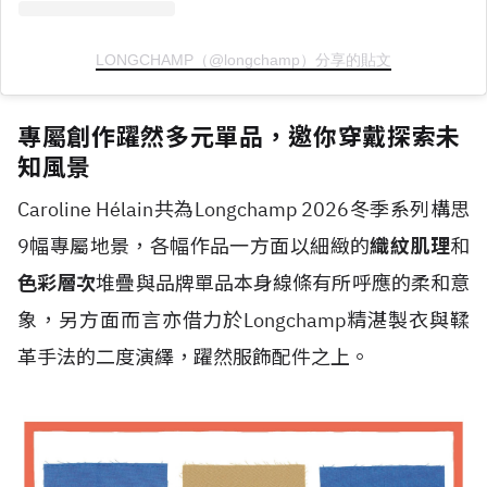
LONGCHAMP（@longchamp）分享的貼文
專屬創作躍然多元單品，邀你穿戴探索未
知風景
Caroline H
é
lain共為Longchamp 2026冬季系列構思
9幅專屬地景，各幅作品一方面以細緻的
織紋肌理
和
色彩層次
堆疊與品牌單品本身線條有所呼應的柔和意
象，另方面而言亦借力於Longchamp精湛製衣與鞣
革手法的二度演繹，躍然服飾配件之上。