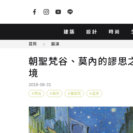
建築
設計
時尚
首頁
展演
朝聖梵谷、莫內的謬思
境
2018-08-31
梵谷
莫內
雷諾瓦
孟克