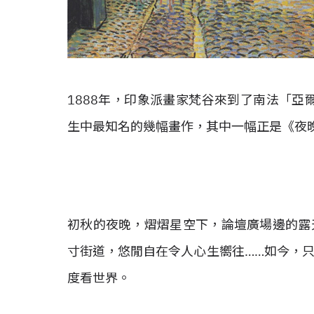
1888年，印象派畫家梵谷來到了南法「亞爾
生中最知名的幾幅畫作，其中一幅正是《夜晚露天咖啡座
初秋的夜晚，熠熠星空下，論壇廣場邊的露
寸街道，悠閒自在令人心生嚮往……如今，
度看世界。