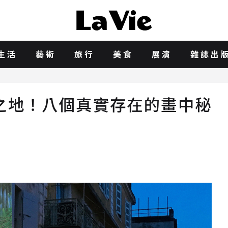
生活
藝術
旅行
美食
展演
雜誌出
之地！八個真實存在的畫中秘