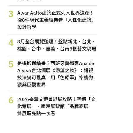
3
Alvar Aalto建築正式列入世界遺產！
從8件現代主義經典看「人性化建築」
設計哲學
4
8月全台展覽整理！盤點新北、台北、
桃園、台中、嘉義、台南8個藝文現場
5
是攝影還繪畫？西班牙藝術家Ana de
Alvear台北個展《慾望之物》：錯視
技法幾可亂真，用「色鉛筆」穿梭微
觀與巨觀世界
6
2026臺灣文博會逛展攻略！空總「文
化策展」、南港展覽館「品牌商展」
雙展區亮點一次看