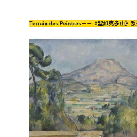
Terrain des Peintres－－《聖維克多