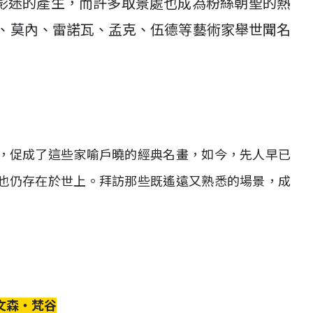
影迷的產生，而許多取景處也成為粉絲朝聖的熱
尚、莫內、雷諾瓦、孟克、伍德等藝術家舉世聞名
，促成了這些家喻戶曉的經典名畫，如今，先人早已
也仍存在於世上。拜訪那些既遙遠又熟悉的場景，成
，文森‧梵谷