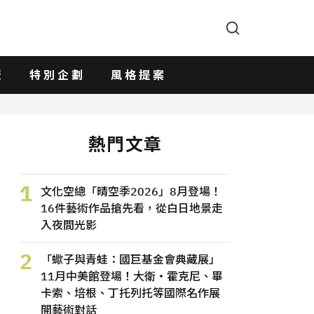
版
特別企劃
風格提案
熱門文章
1
文化空總「晴空季2026」8月登場！
16件藝術作品搶先看，從白日地景走
入夜間光影
2
「蠍子與青蛙：國巨基金會典藏展」
11月中美館登場！大衛・霍克尼、畢
卡索、培根、丁托列托等國際名作展
開藝術對話