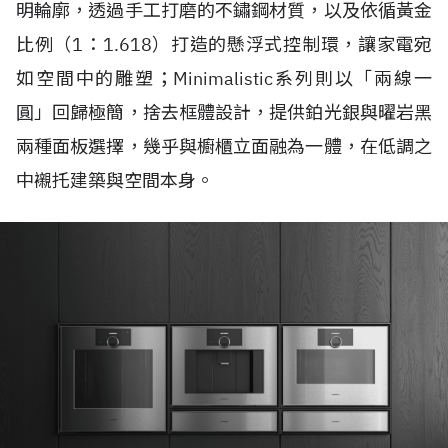
明輪廓，透過手工打磨的不鏽鋼材質，以及依循黃金
比例（1：1.618）打造的懸浮式控制環，讓家電宛
如空間中的雕塑；Minimalistic系列則以「兩線一
圓」回歸極簡，捨去框體設計，提供鉑光銀與曜岩黑
兩種面板選擇，幾乎與櫥櫃立面融為一體，在低調之
中襯托建築與空間本身。