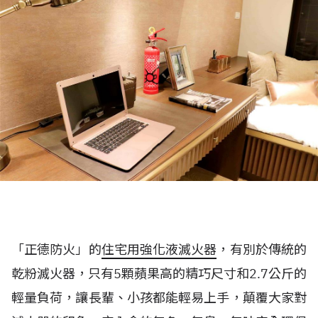
「正德防火」的
住宅用強化液滅火器
，有別於傳統的
乾粉滅火器，只有5顆蘋果高的精巧尺寸和2.7公斤的
輕量負荷，讓長輩、小孩都能輕易上手，顛覆大家對