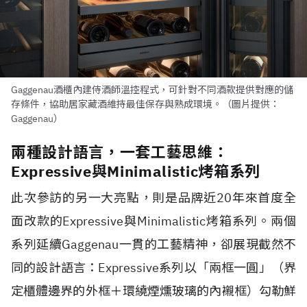
Gaggenau酒櫃內建侍酒師溫控程式，可針對不同酒款提供對應的儲
存條件，協助居家藏酒維持最佳保存與熟成環境。（圖片提供：
Gaggenau）
兩種設計語言，一套工藝思維：
Expressive與Minimalistic烤箱系列
此次參訪的另一大亮點，則是品牌近20年來首度全
面改款的Expressive與Minimalistic烤箱系列。兩個
系列延續Gaggenau一貫的工藝精神，卻展現截然不
同的設計語言：Expressive系列以「兩框一圓」（界
定櫃體邊界的外框＋環繞煙燻玻璃的內襯框）勾勒鮮