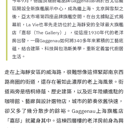
今年9月，德國頂級廚電品牌Gaggenau即將於台北信義
區開設全新旗艦展示中心，成為繼上海、北京與雪梨之
後，亞太市場第四座品牌旗艦空間。在台北據點正式揭
幕前，La Vie也率先走訪位於上海靜安的全球最大旗艦
店「嘉邸（The Gallery）」，從這座1930年代的老洋
房出發，一窺Gaggenau如何將340多年來累積的工藝底
蘊，結合建築、科技與包浩斯美學，重新定義當代廚居
生活。
走在上海靜安區的威海路，很難想像這條緊鄰南京西
路商圈的街道，還存在著如此濃厚的老上海風景。街
道兩旁是梧桐綠蔭、歷史建築，以及近年陸續進駐的
咖啡館、藝廊與設計選物店，城市的節奏依舊快速，
卻又多了幾分散步的餘裕。Gaggenau上海旗艦店
「嘉邸」就藏身其中。這棟四層樓的老洋房前身為興