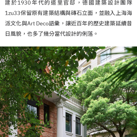
建於1930年代的道里官邸，德國建築設計團隊
1zu33保留原有建築結構與磚石立面，並融入上海海
派文化與Art Deco語彙，讓近百年的歷史建築延續昔
日風貌，也多了幾分當代設計的俐落。