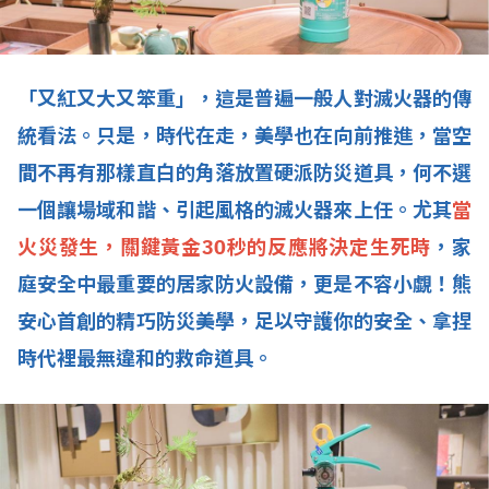
「又紅又大又笨重」，這是普遍一般人對滅火器的傳
統看法。只是，時代在走，美學也在向前推進，當空
間不再有那樣直白的角落放置硬派防災道具，何不選
一個讓場域和諧、引起風格的滅火器來上任。尤其
當
火災發生，關鍵黃金
30
秒的反應將決定生死時
，家
庭安全中最重要的居家防火設備，更是不容小覷！熊
安心首創的精巧防災美學，足以守護你的安全、拿捏
時代裡最無違和的救命道具。