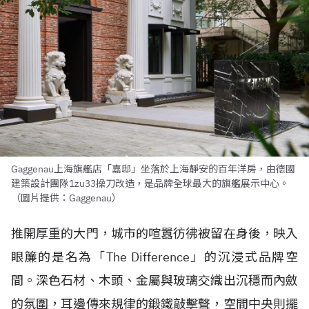
Gaggenau上海旗艦店「嘉邸」坐落於上海靜安的百年洋房，由德國
建築設計團隊1zu33操刀改造，是品牌全球最大的旗艦展示中心。
（圖片提供：Gaggenau）
推開厚重的大門，城市的喧囂彷彿被留在身後，映入
眼簾的是名為「The Difference」的沉浸式品牌空
間。深色石材、木頭、金屬與玻璃交織出沉穩而內斂
的氛圍，耳邊傳來規律的鍛鐵敲擊聲，空間中央則擺