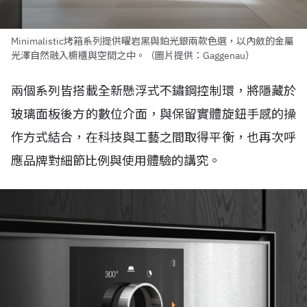
Minimalistic烤箱系列提供曜岩黑與鉑光銀兩款色選，以內斂的金屬
光澤自然融入櫥櫃與空間之中。（圖片提供：Gaggenau）
兩個系列皆搭載全新懸浮式不鏽鋼控制環，將隱藏於
玻璃面板後方的數位介面，與保留實體旋鈕手感的操
作方式結合，在科技與工藝之間取得平衡，也再次呼
應品牌對細節比例與使用體驗的講究。