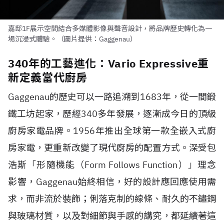
嘉邸1F展示空間結合多媒體影像與聲音設計，將品牌歷史轉化為一
場沉浸式體驗。（圖片提供：Gaggenau）
340年的工藝進化：Vario Expressive重
新定義當代廚房
Gaggenau的歷史可以一路追溯到1683年，從一間鍛
鐵工坊起家，歷經340多年發展，逐漸成今日的頂級
廚房家電品牌。1956年推出全球第一款全嵌入式廚
房家電，更重新改變了現代廚房的配置方式。深受包
浩斯「形隨機能（Form Follows Function）」理念
影響，Gaggenau始終相信，好的設計應回應使用需
求，而非流於裝飾；俐落克制的線條、耐久的不鏽鋼
與玻璃材質，以及對細節與手感的講究，都延續著這