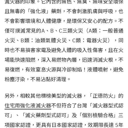
滅火器的印象。它內含的無色、無臭、無味安全環保
且無毒的「強化液」藥劑，不會刺激肌膚與呼吸，也
不會影響環境和人體健康，是環保又安心的配方。不
僅可撲滅常見的A、B、C三類火災（A類：一般普通
火災、B類：油類氣體火災、C類：電器火災），同
時也不易損害家電及避免人體的吸入性傷害，且在火
場能快速阻燃，深入易燃物內層，迅速消滅火根，不
易復燃，有效窒息火源與冷卻制焰！液體噴射，避免
粉塵汙染，不易沾黏好清理。
另外，相較其他標榜美型的滅火器，「正德防火」的
住宅用強化液滅火器
不但符合了台灣「滅火器型式認
可」、「滅火藥劑型式認可」及「個別檢驗合格」三
項國家認證，更具有日本國家認證，效期限長達 5年