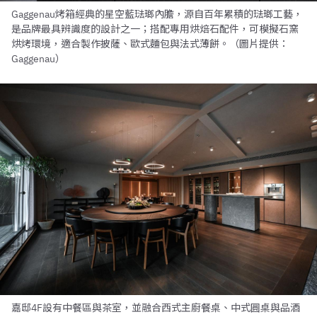
Gaggenau烤箱經典的星空藍琺瑯內膽，源自百年累積的琺瑯工藝，
是品牌最具辨識度的設計之一；搭配專用烘焙石配件，可模擬石窯
烘烤環境，適合製作披薩、歐式麵包與法式薄餅。（圖片提供：
Gaggenau）
嘉邸4F設有中餐區與茶室，並融合西式主廚餐桌、中式圓桌與品酒