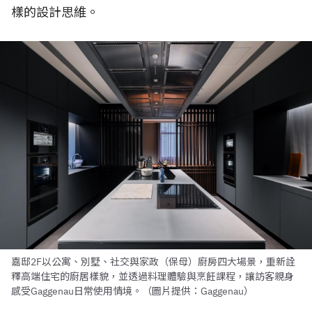
樣的設計思維。
嘉邸2F以公寓、別墅、社交與家政（保母）廚房四大場景，重新詮
釋高端住宅的廚居樣貌，並透過料理體驗與烹飪課程，讓訪客親身
感受Gaggenau日常使用情境。（圖片提供：Gaggenau）