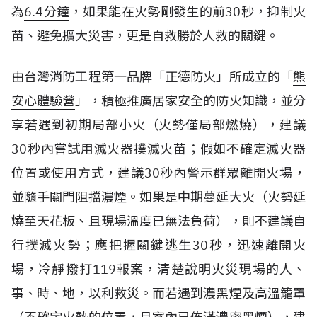
為
6.4
分鐘
，如果能在火勢剛發生的前30秒，抑制火
苗、避免擴大災害，更是自救勝於人救的關鍵。
由台灣消防工程第一品牌「正德防火」所成立的「
熊
安心體驗營
」，積極推廣居家安全的防火知識，並分
享若遇到初期局部小火（火勢僅局部燃燒），建議
30秒內嘗試用滅火器撲滅火苗；假如不確定滅火器
位置或使用方式，建議30秒內警示群眾離開火場，
並隨手關門阻擋濃煙。如果是中期蔓延大火（火勢延
燒至天花板、且現場溫度已無法負荷），則不建議自
行撲滅火勢；應把握關鍵逃生30秒，迅速離開火
場，冷靜撥打119報案，清楚說明火災現場的人、
事、時、地，以利救災。而若遇到濃黑煙及高溫籠罩