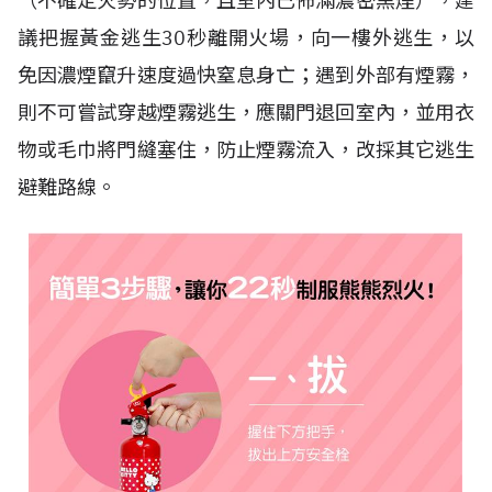
（不確定火勢的位置，且室內已佈滿濃密黑煙），建
議把握黃金逃生30秒離開火場，向一樓外逃生，以
免因濃煙竄升速度過快窒息身亡；遇到外部有煙霧，
則不可嘗試穿越煙霧逃生，應關門退回室內，並用衣
物或毛巾將門縫塞住，防止煙霧流入，改採其它逃生
避難路線。