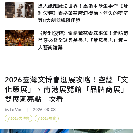
進入紙雕魔法世界！墨爾本學生手作《哈
利波特》霍格華茲魔幻樓梯、消失的密室
等8大創意紙雕建築
《哈利波特》霍格華茲靈感來源！走訪葡
萄牙必賞全球最美書店「萊羅書店」等三
大藝術建築
2026臺灣文博會逛展攻略！空總「文
化策展」、南港展覽館「品牌商展」
雙展區亮點一次看
by La Vie
2026-08-08
2026文博會
2026展覽