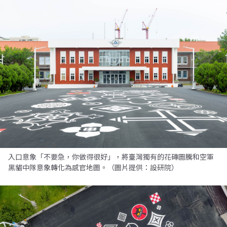
入口意象「不要急，你做得很好」，將臺灣獨有的花磚圖騰和空軍
黑貓中隊意象轉化為感官地圖。（圖片提供：設研院）