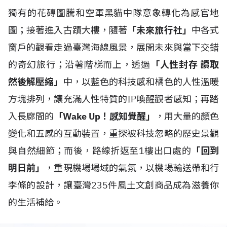
獨有的花磚圖騰和空軍黑貓中隊意象轉化為感官地
圖；接著進入古蹟大樓，隨著
「未來旅行社」
中各式
窗戶的觀看走過臺灣海線風景，展開未來與當下交錯
的奇幻旅行；沿著階梯而上，透過
「人性封存 讀取
然後解壓縮」
中，以藍色的科技感和橘色的人性溫暖
方塊排列，讓充滿人性特質的IP喚醒觀者感知；再踏
入長廊間的
「Wake Up！感知覺醒」
，用大量的顏色
變化和五感的互動裝置，重探被科技忽略的歷史景觀
與自然細節；而後，路線折返至1樓出口處的
「回到
明日前」
，重現機場場域的氣氛，以機場輸送帶和行
李條的設計，讓臺灣235件風土文創商品成為滋養你
的生活補給。