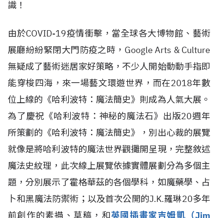
識！
由於COVID-19疫情衝擊，當全球各大博物館、藝術
展廳紛紛緊閉大門防疫之時，Google Arts & Culture
無疑成了藝術迷居家好策略，不少人開始動動手指即
能穿梭四海，來一場藝文環遊世界，而在2018年數
位上線的《哈利波特：魔法簡史》則成為人氣大展。
為了慶祝《哈利波特：神秘的魔法石》出版20週年
所策劃的《哈利波特：魔法簡史》，別出心裁的展覽
就像是將哈利波特的魔法世界觀攤開呈現，完整敘述
魔法史紋理，此次線上展覽依據實體展劃分為多個主
題，分別展示了霍格華茲的各個學科，如魔藥學、占
卜和黑魔法防禦術；以及首次公開的J.K.羅琳20多年
前創作的素描、草稿，和
英國插畫家吉姆凱（Jim