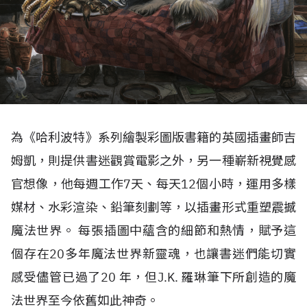
為《哈利波特》系列繪製彩圖版書籍的英國插畫師吉
姆凱，則提供書迷觀賞電影之外，另一種嶄新視覺感
官想像，他每週工作7天、每天12個小時，運用多樣
媒材、水彩渲染、鉛筆刻劃等，以插畫形式重塑震撼
魔法世界。 每張插圖中蘊含的細節和熱情，賦予這
個存在20多年魔法世界新靈魂，也讓書迷們能切實
感受儘管已過了20 年，但J.K. 羅琳筆下所創造的魔
法世界至今依舊如此神奇。