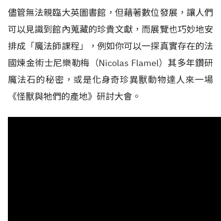
儘管無法親臨大英圖書館，但藉著數位發展，讓人們
可以見識到館內蒐藏的珍貴文獻，而展覽也巧妙地安
排成「魔法師課程」，例如你可以一探真實存在的法
國煉金術士尼樂勒梅（Nicolas Flamel）其多年鑽研
魔法石的秘密，或是化身奇珍異獸動物達人來一場
《怪獸與牠們的產地》研討大會。