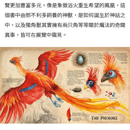
覽更加豐富多元。像是象徵浴火重生希望的鳳凰，這
個書中由鄧不利多飼養的神獸，是如何誕生於神話之
中，以及獨角獸其實擁有兩只角等等關於魔法的奇聞
異事，皆可在展覽中窺見。