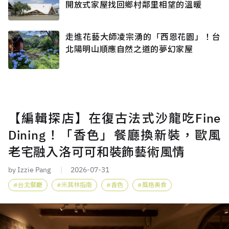
開放式家屋找回鄉村鄰里相望的溫暖
走進花藝大師凌宗湧的「西恩花園」！台
北陽明山順應自然之道的夢幻家屋
【編輯探店】在復古法式沙龍吃Fine
Dining！「香色」餐廳換新裝，歐風
老宅融入洛可可和裝飾藝術風情
by Izzie Pang
2026-07-31
台北餐廳
米其林指南
香色
風格美食