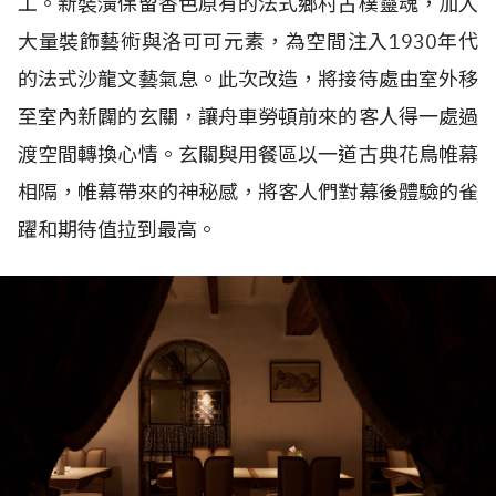
工。新裝潢保留香色原有的法式鄉村古樸靈魂，加入
大量裝飾藝術與洛可可元素，為空間注入
1930
年代
的法式沙龍文藝氣息。此次改造，將接待處由室外移
至室內新闢的玄關，讓舟車勞頓前來的客人得一處過
渡空間轉換心情。玄關與用餐區以一道古典花鳥帷幕
相隔，帷幕帶來的神秘感，將客人們對幕後體驗的雀
躍和期待值拉到最高。