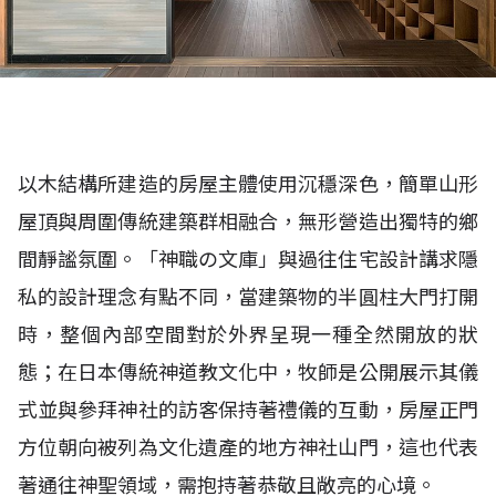
以木結構所建造的房屋主體使用沉穩深色，簡單山形
屋頂與周圍傳統建築群相融合，無形營造出獨特的鄉
間靜謐氛圍。「神職の文庫」與過往住宅設計講求隱
私的設計理念有點不同，當建築物的半圓柱大門打開
時，整個內部空間對於外界呈現一種全然開放的狀
態；在日本傳統神道教文化中，牧師是公開展示其儀
式並與參拜神社的訪客保持著禮儀的互動，房屋正門
方位朝向被列為文化遺產的地方神社山門，這也代表
著通往神聖領域，需抱持著恭敬且敞亮的心境。