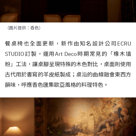
（圖片提供：香色）
餐桌椅也全面更新，新作由知名設計公司
ECRU
STUDIO
訂製，運用
Art Deco
時期常見的「橡木填
粉」工法，讓桌腳呈現特殊的木色對比，桌面則使用
古代用於書寫的羊皮紙製成；桌沿的曲線融會東西方
韻味，呼應香色匯集歐亞風格的料理特色。