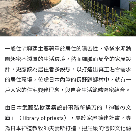
一般住宅興建主要著重於居住的隱密性，多道水泥牆
圍起密不透風的生活環境，然而細膩而周全的家屋設
計，更應該為居住者多設想，以打造出真正貼合需求
的居住環境。位處日本內陸的長野縣鄉村中，就有一
戶人家的住宅興建理念，與自身生活範疇緊密結合。
由日本武藤弘樹建築設計事務所操刀的「神職の文
庫」（ library of priests），屬於家屋擴建計畫，專
為日本神道教牧師夫妻所打造，把莊嚴的信仰文化融