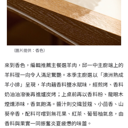
（圖片提供：香色）
來到香色，編輯推薦主餐選羊肉，邱一中主廚端上的
羊料理一向令人滿足驚艷。本季主廚選以「澳洲熟成
羊小排」呈現，羊肉藉香料鹽水賦味，經煎烤、香料
奶油油潑後再進爐炭烤；上桌前再以香料粉、龍眼木
煙燻添味，香氣飽滿。醬汁則交織荳蔻、小茴香、山
葵辛香，配料可嚐到無花果、紅茶、葡萄柚氣息，由
香料與果實一同振奮炎夏疲憊的味蕾。