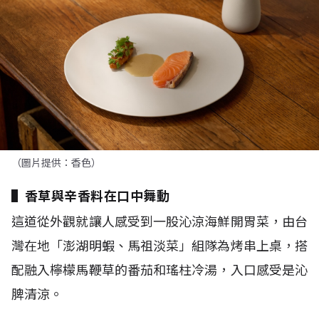
（圖片提供：香色）
▌香草與辛香料在口中舞動
這道從外觀就讓人感受到一股沁涼海鮮開胃菜，由台
灣在地「澎湖明蝦、馬祖淡菜」組隊為烤串上桌，搭
配融入檸檬馬鞭草的番茄和瑤柱冷湯，入口感受是沁
脾清涼。