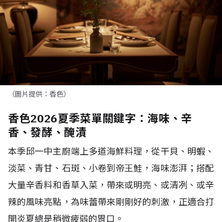
（圖片提供：香色）
香色2026夏季菜單關鍵字：海味、辛
香、發酵、醃漬
本季邱一中主廚端上多道海鮮料理，從干貝、明蝦、
淡菜、青甘、石斑、小卷到帝王鮭，海味澎湃；搭配
大量辛香料和香草入菜，帶來或明亮、或清冽、或辛
辣的風味亮點，為味蕾帶來剛剛好的刺激，正適合打
開炎夏總是稍微疲弱的胃口。