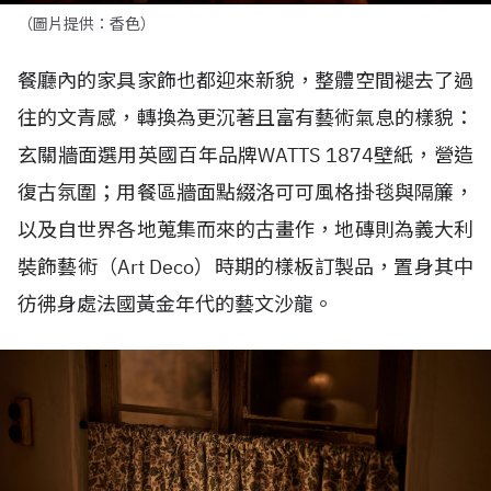
（圖片提供：香色）
餐廳內的家具家飾也都迎來新貌，整體空間褪去了過
往的文青感，轉換為更沉著且富有藝術氣息的樣貌：
玄關牆面選用英國百年品牌
WATTS 1874
壁紙，營造
復古氛圍；用餐區牆面點綴洛可可風格掛毯與隔簾，
以及自世界各地蒐集而來的古畫作，地磚則為義大利
裝飾藝術（
Art Deco
）時期的樣板訂製品，
置身其中
彷彿身處法國黃金年代的藝文沙龍。