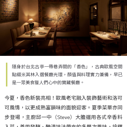
隱身於台北古亭一帶巷弄間的「香色」，古典歐風空間
點綴米其林入選餐廳光環，顏值與料理實力兼備，早已
是一眾美食獵人們心中的寶藏餐廳。
今夏，香色新裝亮相！歐風老宅融入裝飾藝術和洛可
可風情，以更成熟富韻味的面貌迎客。夏季菜單亦同
步登場，主廚邱一中（
Steve
）大膽運用各式辛香料
入菜，善用發酵、醃漬技法帶來的多層次風味，詮釋