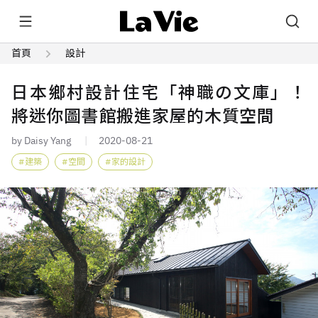
首頁
設計
日本鄉村設計住宅「神職の文庫」！
將迷你圖書館搬進家屋的木質空間
by Daisy Yang
2020-08-21
建築
空間
家的設計