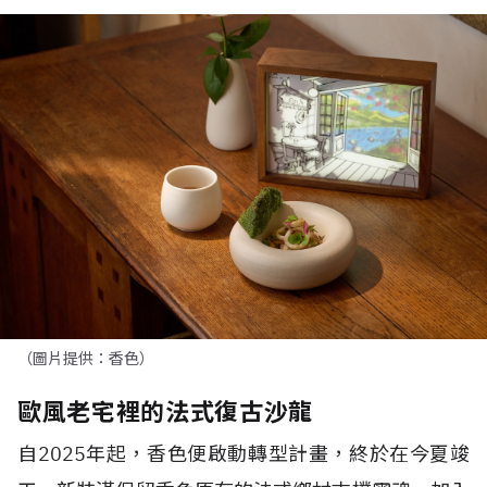
（圖片提供：香色）
歐風老宅裡的法式復古沙龍
自
2025
年起，香色便啟動轉型計畫，終於在今夏竣