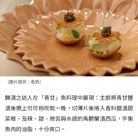
（圖片提供：香色）
醃漬之迷人在「青甘」魚料理中展現：主廚將青甘鹽
漬後撒上可可粉吹乾一晚，切薄片後捲入香料醋漬甜
菜根，及辣、甜、微苦與水感的馬鬱蘭漬西瓜，平衡
魚肉的油脂，十分爽口。