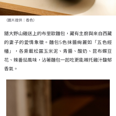
（圖片提供：香色）
隨大野山雞送上的布里歐麵包，藏有主廚與來自西藏
的妻子的愛情象徵。麵包
5
色抹醬絢麗如「五色經
幡」，各乘載松露玉米泥、青醬、酸奶、昆布蝶豆
花、辣番茄風味，沾著麵包一起吃更能襯托雞汁馥郁
香氣。