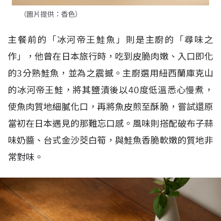
（圖片提供：香色）
主餐前的「冰河帝王鮭魚」則是主廚的「尋味之
作」，他曾在日本旅行時，吃到皮脆肉嫩、入口即化
的
3
分熟鮭魚，並為之震撼。主廚選用紐西蘭庫克山
的冰河帝王鮭，將其鹽漬後以
40
度低溫悉心慢煮，
使魚肉質地細膩化口，再將魚皮煎至酥脆，嘗試還原
當初在日本遇見的那難忘口感。風味則搭配破布子蒜
味奶醬、台式金沙茭白筍，與鮭魚香脆軟嫩的質地非
常對味。