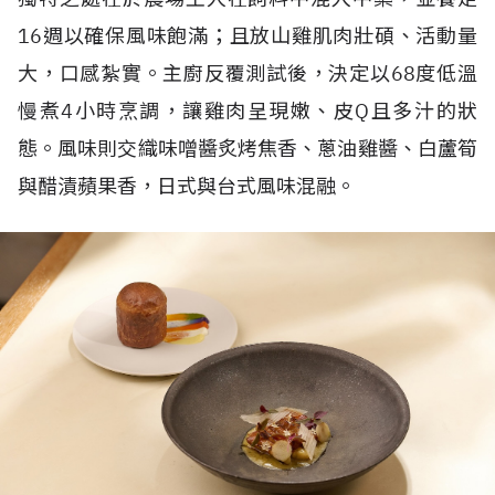
16
週以確保風味飽滿；且放山雞肌肉壯碩、活動量
大，口感紮實。主廚反覆測試後，決定以
68
度低溫
慢煮
4
小時烹調，讓雞肉呈現嫩、皮
Q
且多汁的狀
態。風味則交織味噌醬炙烤焦香、蔥油雞醬、白蘆筍
與醋漬蘋果香，日式與台式風味混融。