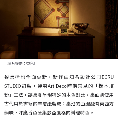
（圖片提供：香色）
餐桌椅也全面更新，新作由知名設計公司
ECRU
STUDIO
訂製，運用
Art Deco
時期常見的「橡木填
粉」工法，讓桌腳呈現特殊的木色對比，桌面則使用
古代用於書寫的羊皮紙製成；桌沿的曲線融會東西方
韻味，呼應香色匯集歐亞風格的料理特色。