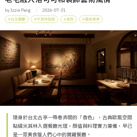
by Izzie Pang
2026-07-31
台北餐廳
米其林指南
香色
風格美食
隱身於台北古亭一帶巷弄間的「香色」，古典歐風空間
點綴米其林入選餐廳光環，顏值與料理實力兼備，早已
是一眾美食獵人們心中的寶藏餐廳。