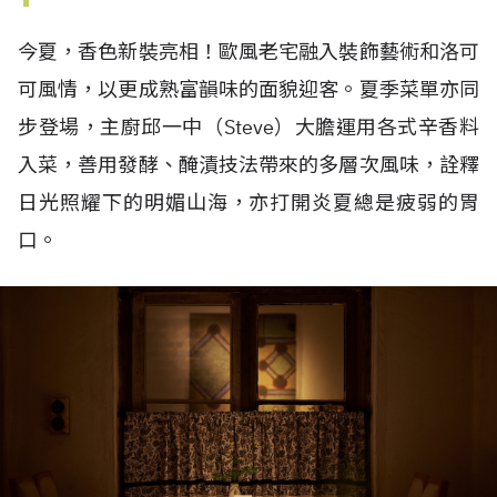
今夏，香色新裝亮相！歐風老宅融入裝飾藝術和洛可
可風情，以更成熟富韻味的面貌迎客。夏季菜單亦同
步登場，主廚邱一中（
Steve
）大膽運用各式辛香料
入菜，善用發酵、醃漬技法帶來的多層次風味，詮釋
日光照耀下的明媚山海，亦打開炎夏總是疲弱的胃
口。