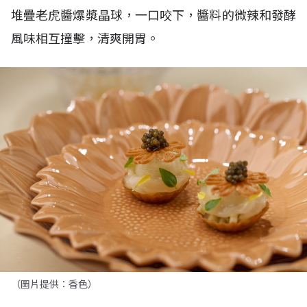
堆疊老虎醬爆漿晶球，一口咬下，醬料的微辣和發酵
風味相互撞擊，清爽開胃。
（圖片提供：香色）