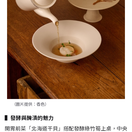
（圖片提供：香色）
▌發酵與醃漬的魅力
開胃前菜「北海道干貝」搭配發酵綠竹筍上桌，中央