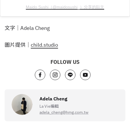
Maido Sushi（@maidosushi_）分享的貼文
文字｜Adela Cheng
圖片提供｜
child.studio
FOLLOW US
Adela Cheng
La Vie編輯
adela_cheng@hmg.com.tw