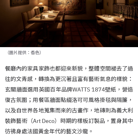
（圖片提供：香色）
餐廳內的家具家飾也都迎來新貌，整體空間褪去了過
往的文青感，轉換為更沉著且富有藝術氣息的樣貌：
玄關牆面選用英國百年品牌
WATTS 1874
壁紙，營造
復古氛圍；用餐區牆面點綴洛可可風格掛毯與隔簾，
以及自世界各地蒐集而來的古畫作，地磚則為義大利
裝飾藝術（
Art Deco
）時期的樣板訂製品，
置身其中
彷彿身處法國黃金年代的藝文沙龍。