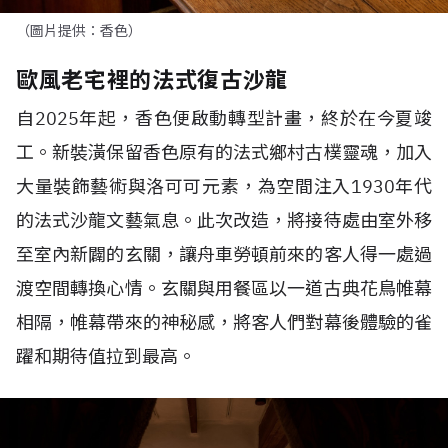
（圖片提供：香色）
歐風老宅裡的法式復古沙龍
自
2025
年起，香色便啟動轉型計畫，終於在今夏竣
工。新裝潢保留香色原有的法式鄉村古樸靈魂，加入
大量裝飾藝術與洛可可元素，為空間注入
1930
年代
的法式沙龍文藝氣息。此次改造，將接待處由室外移
至室內新闢的玄關，讓舟車勞頓前來的客人得一處過
渡空間轉換心情。玄關與用餐區以一道古典花鳥帷幕
相隔，帷幕帶來的神秘感，將客人們對幕後體驗的雀
躍和期待值拉到最高。