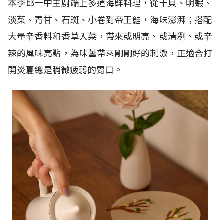
本季邱一中主廚端上多道海鮮料理，從干貝、明蝦、
淡菜、青甘、石斑、小卷到帝王鮭，海味澎湃；搭配
大量辛香料和香草入菜，帶來或明亮、或清冽、或辛
辣的風味亮點，為味蕾帶來剛剛好的刺激，正適合打
開炎夏總是稍微疲弱的胃口。